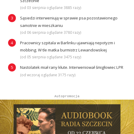
Szczecinie
(od 03 sierpnia oglądane 3885 razy)
Sąsiedzi interweniują w sprawie psa pozostawionego
samotnie w mieszkaniu
(od 06 sierpnia oglądane 3780 razy)
Pracownicy szpitala w Barlinku ujawniają nepotyzm i
mobbing. W tle matka burmistrz Lewandowskiej
(od 05 sierpnia oglądane 3475 razy)
Nastolatek miał rany kłute. Interweniował śmigłowiec LPR
(od wczoraj oglądane 3175 razy)
Autopromocja