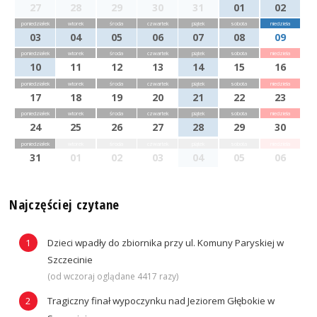
27
28
29
30
31
01
02
poniedziałek
wtorek
środa
czwartek
piątek
sobota
niedziela
03
04
05
06
07
08
09
poniedziałek
wtorek
środa
czwartek
piątek
sobota
niedziela
10
11
12
13
14
15
16
poniedziałek
wtorek
środa
czwartek
piątek
sobota
niedziela
17
18
19
20
21
22
23
poniedziałek
wtorek
środa
czwartek
piątek
sobota
niedziela
24
25
26
27
28
29
30
poniedziałek
wtorek
środa
czwartek
piątek
sobota
niedziela
31
01
02
03
04
05
06
Najczęściej czytane
Dzieci wpadły do zbiornika przy ul. Komuny Paryskiej w
Szczecinie
(od wczoraj oglądane 4417 razy)
Tragiczny finał wypoczynku nad Jeziorem Głębokie w