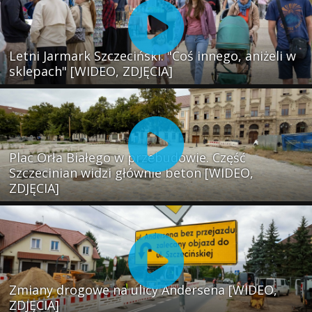
Letni Jarmark Szczeciński. "Coś innego, aniżeli w
sklepach" [WIDEO, ZDJĘCIA]
Plac Orła Białego w przebudowie. Część
Szczecinian widzi głównie beton [WIDEO,
ZDJĘCIA]
Zmiany drogowe na ulicy Andersena [WIDEO,
ZDJĘCIA]