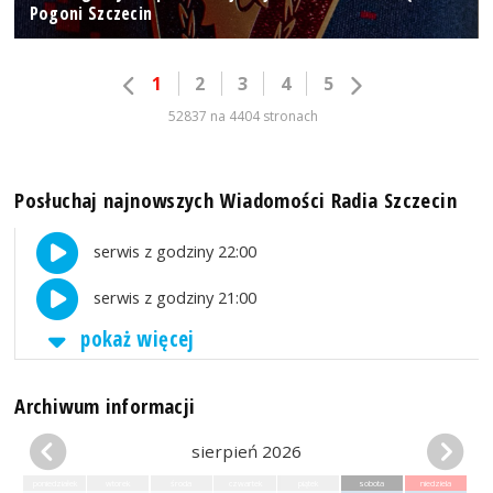
Pogoni Szczecin
1
2
3
4
5
52837 na 4404 stronach
Posłuchaj najnowszych Wiadomości Radia Szczecin
serwis z godziny 22:00
serwis z godziny 21:00
pokaż więcej
Archiwum informacji
sierpień 2026
poniedziałek
wtorek
środa
czwartek
piątek
sobota
niedziela