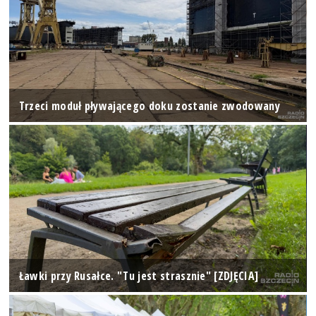
Trzeci moduł pływającego doku zostanie zwodowany
Ławki przy Rusałce. "Tu jest strasznie" [ZDJĘCIA]