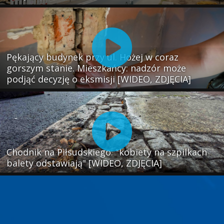
Pękający budynek przy ul. Hożej w coraz
gorszym stanie. Mieszkańcy: nadzór może
podjąć decyzję o eksmisji [WIDEO, ZDJĘCIA]
Chodnik na Piłsudskiego: "kobiety na szpilkach
balety odstawiają" [WIDEO, ZDJĘCIA]