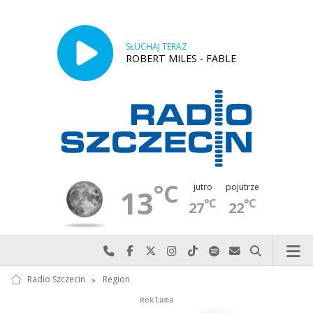
SŁUCHAJ TERAZ
ROBERT MILES - FABLE
°C
jutro
pojutrze
13
°C
°C
27
22
Najlepiej po prostu do nas zadzwoń
Odwiedź nas na Facebook-u
Odwiedź nas na X
Odwiedź nas na Instagram-ie
Odwiedź nas na TikTok-u
Szukaj nas na Spotify
Wyślij do nas w
Szukaj
Radio Szczecin
»
Region
Autopromocja
Reklama