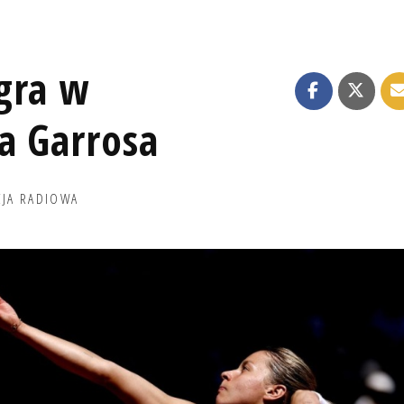
gra w
a Garrosa
CJA RADIOWA