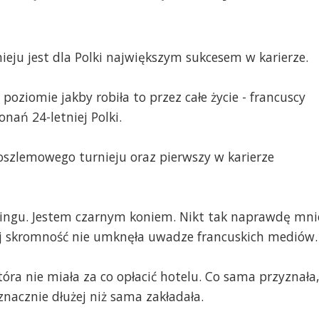
ieju jest dla Polki największym sukcesem w karierze.
 poziomie jakby robiła to przez całe życie - francuscy
nań 24-letniej Polki.
koszlemowego turnieju oraz pierwszy w karierze
nkingu. Jestem czarnym koniem. Nikt tak naprawdę mni
ej skromność nie umknęła uwadze francuskich mediów.
tóra nie miała za co opłacić hotelu. Co sama przyznała
znacznie dłużej niż sama zakładała.