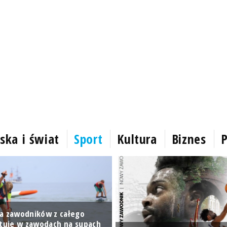
ska i świat
Sport
Kultura
Biznes
P
a zawodników z całego
rtuje w zawodach na supach