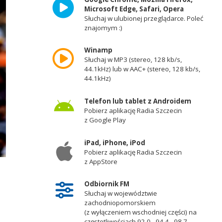
Microsoft Edge, Safari, Opera
Słuchaj w ulubionej przeglądarce. Poleć
znajomym :)
Winamp
Słuchaj w MP3 (stereo, 128 kb/s,
44.1kHz) lub w AAC+ (stereo, 128 kb/s,
44.1kHz)
Telefon lub tablet z Androidem
Pobierz aplikację Radia Szczecin
z Google Play
iPad, iPhone, iPod
Pobierz aplikację Radia Szczecin
z AppStore
Odbiornik FM
Słuchaj w województwie
zachodniopomorskiem
(z wyłączeniem wschodniej części) na
częstotliwościach 92,0 - 94,4 - 98,7 -