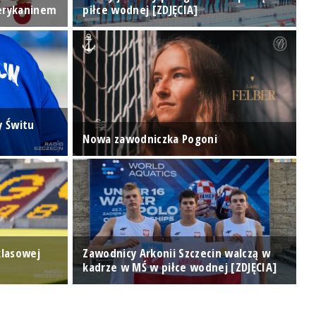
erykaninem
piłce wodnej [ZDJĘCIA]
i
y Świtu
K
Nowa zawodniczka Pogoni
D
klasowej
Zawodnicy Arkonii Szczecin walczą w
F
kadrze w MŚ w piłce wodnej [ZDJĘCIA]
Ś