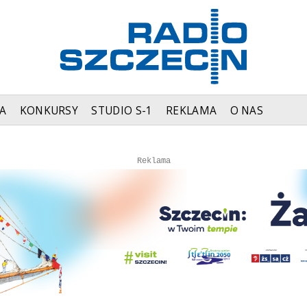
A
KONKURSY
STUDIO S-1
REKLAMA
O NAS
Autopromocja
Autopromocja
Reklama