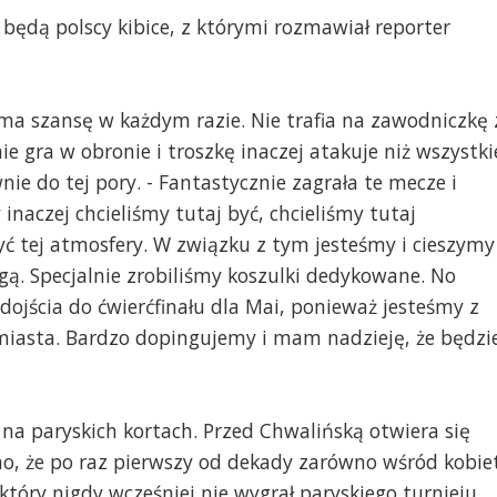
będą polscy kibice, z którymi rozmawiał reporter
, ma szansę w każdym razie. Nie trafia na zawodniczkę 
nie gra w obronie i troszkę inaczej atakuje niż wszystki
ie do tej pory. - Fantastycznie zagrała te mecze i
 inaczej chcieliśmy tutaj być, chcieliśmy tutaj
ć tej atmosfery. W związku z tym jesteśmy i cieszymy
 Igą. Specjalnie zrobiliśmy koszulki dedykowane. No
z dojścia do ćwierćfinału dla Mai, ponieważ jesteśmy z
 miasta. Bardzo dopingujemy i mam nadzieję, że będzi
ji na paryskich kortach. Przed Chwalińską otwiera się
o, że po raz pierwszy od dekady zarówno wśród kobie
który nigdy wcześniej nie wygrał paryskiego turnieju.