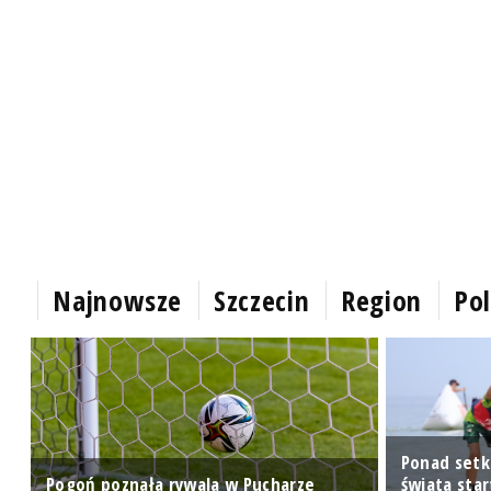
Najnowsze
Szczecin
Region
Pol
Ponad setk
Pogoń poznała rywala w Pucharze
świata sta