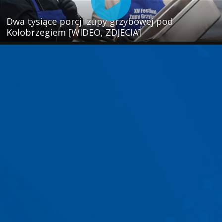
Dwa tysiące porcji zupy grzybowej pod
Kołobrzegiem [WIDEO, ZDJECIA]