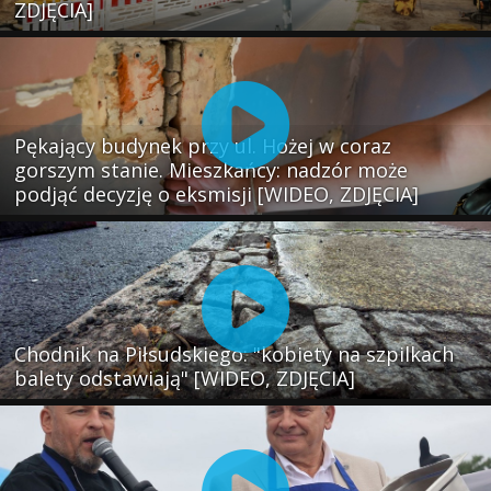
ZDJĘCIA]
Pękający budynek przy ul. Hożej w coraz
gorszym stanie. Mieszkańcy: nadzór może
podjąć decyzję o eksmisji [WIDEO, ZDJĘCIA]
Chodnik na Piłsudskiego: "kobiety na szpilkach
balety odstawiają" [WIDEO, ZDJĘCIA]