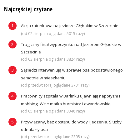
Najczęściej czytane
Akcja ratunkowa na jeziorze Głębokim w Szczecinie
(od 02 sierpnia oglądane 5015 razy)
Tragiczny finał wypoczynku nad Jeziorem Głębokie w
Szczecinie
(od 03 sierpnia oglądane 3824 razy)
Sąsiedzi interweniują w sprawie psa pozostawionego
samotnie w mieszkaniu
(od przedwczoraj oglądane 3731 razy)
Pracownicy szpitala w Barlinku ujawniają nepotyzm i
mobbing. W tle matka burmistrz Lewandowskiej
(od 05 sierpnia oglądane 3348 razy)
Przywiązany, bez dostępu do wody i jedzenia. Służby
odnalazły psa
(od przedwczoraj oglądane 2395 razy)