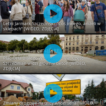
Letni Jarmark Szczeciński. "Coś innego, aniżeli w
sklepach" [WIDEO, ZDJĘCIA]
Plac Orła Białego w przebudowie. Część
Szczecinian widzi głównie beton [WIDEO,
ZDJĘCIA]
Zmiany drogowe na ulicy Andersena [WIDEO,