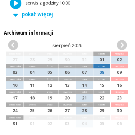
serwis z godziny 10:00
pokaż więcej
Archiwum informacji
sierpień 2026
poniedziałek
wtorek
środa
czwartek
piątek
sobota
niedziela
27
28
29
30
31
01
02
poniedziałek
wtorek
środa
czwartek
piątek
sobota
niedziela
03
04
05
06
07
08
09
poniedziałek
wtorek
środa
czwartek
piątek
sobota
niedziela
10
11
12
13
14
15
16
poniedziałek
wtorek
środa
czwartek
piątek
sobota
niedziela
17
18
19
20
21
22
23
poniedziałek
wtorek
środa
czwartek
piątek
sobota
niedziela
24
25
26
27
28
29
30
poniedziałek
wtorek
środa
czwartek
piątek
sobota
niedziela
31
01
02
03
04
05
06