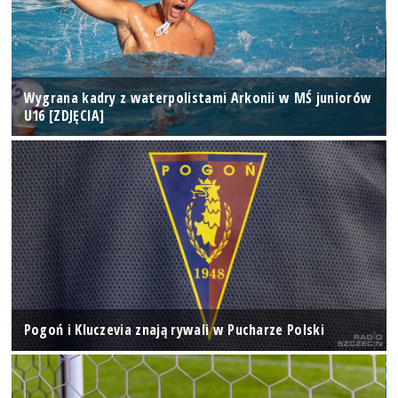
Wygrana kadry z waterpolistami Arkonii w MŚ juniorów
U16 [ZDJĘCIA]
Pogoń i Kluczevia znają rywali w Pucharze Polski