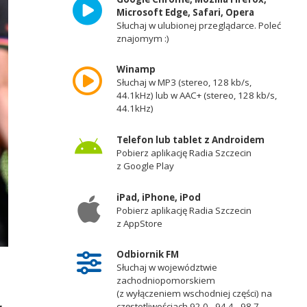
Microsoft Edge, Safari, Opera
Słuchaj w ulubionej przeglądarce. Poleć
znajomym :)
Winamp
Słuchaj w MP3 (stereo, 128 kb/s,
44.1kHz) lub w AAC+ (stereo, 128 kb/s,
44.1kHz)
Telefon lub tablet z Androidem
Pobierz aplikację Radia Szczecin
z Google Play
iPad, iPhone, iPod
Pobierz aplikację Radia Szczecin
z AppStore
Odbiornik FM
Słuchaj w województwie
zachodniopomorskiem
(z wyłączeniem wschodniej części) na
częstotliwościach 92,0 - 94,4 - 98,7 -