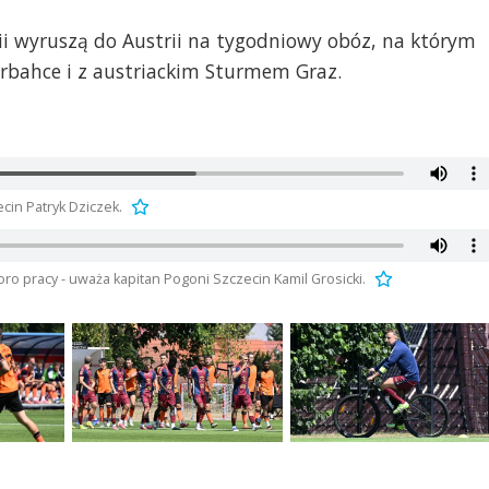
ii wyruszą do Austrii na tygodniowy obóz, na którym
erbahce i z austriackim Sturmem Graz.
in Patryk Dziczek.
ro pracy - uważa kapitan Pogoni Szczecin Kamil Grosicki.