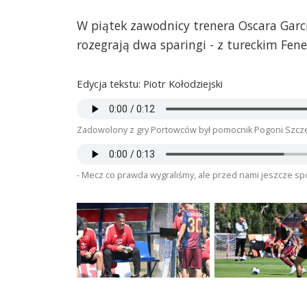
W piątek zawodnicy trenera Oscara Garc
rozegrają dwa sparingi - z tureckim Fen
Edycja tekstu: Piotr Kołodziejski
Zadowolony z gry Portowców był pomocnik Pogoni Szczec
- Mecz co prawda wygraliśmy, ale przed nami jeszcze spo