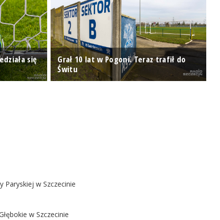
działa się
Grał 10 lat w Pogoni. Teraz trafił do
Świtu
Z
y Paryskiej w Szczecinie
Głębokie w Szczecinie