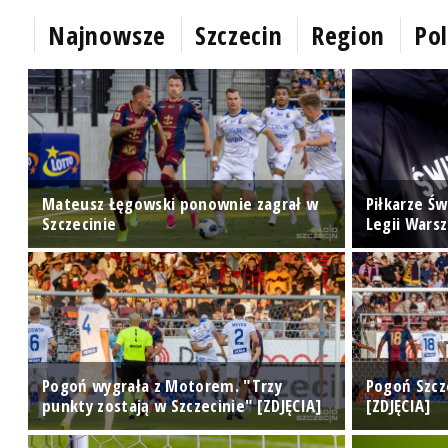
Najnowsze
Szczecin
Region
Pol
Mateusz Łęgowski ponownie zagrał w
Piłkarze Św
Szczecinie
Legii Wars
Pogoń wygrała z Motorem. "Trzy
Pogoń Szcz
punkty zostają w Szczecinie" [ZDJĘCIA]
[ZDJĘCIA]