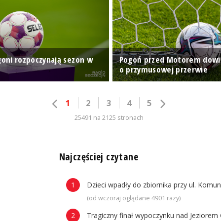
ogoni rozpoczynają sezon w
Pogoń przed Motorem dowie
o przymusowej przerwie
1
2
3
4
5
25491 na 2125 stronach
n
Najczęściej czytane
Dzieci wpadły do zbiornika przy ul. Komun
(od wczoraj oglądane 4901 razy)
Tragiczny finał wypoczynku nad Jeziorem 