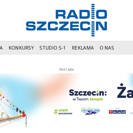
A
KONKURSY
STUDIO S-1
REKLAMA
O NAS
Autopromocja
Reklama