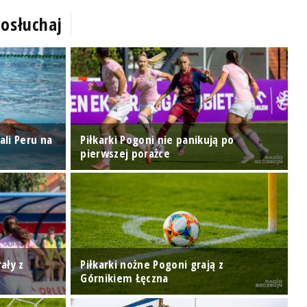
osłuchaj
ali Peru na
Piłkarki Pogoni nie panikują po
Z
pierwszej porażce
G
R
ały z
Piłkarki nożne Pogoni grają z
R
Górnikiem Łęczna
D