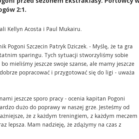
goni przed sezonem Ekstraklasy. Portowcy 
ogów 2:1.
i Kellyn Acosta i Paul Mukairu.
 Pogoni Szczecin Patryk Dziczek. - Myślę, że ta gra
statnim sparingu. Tych sytuacji stworzyliśmy sobie
o, bo mieliśmy jeszcze swoje szanse, ale mamy jeszcze
dobrze popracować i przygotować się do ligi - uważa
nami jeszcze sporo pracy - ocenia kapitan Pogoni
t bardzo dużo do poprawy w naszej grze. Jesteśmy od
żniejsze, że z każdym treningiem, z każdym meczem
raz lepsza. Mam nadzieję, że zdążymy na czas z