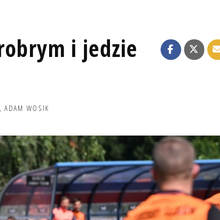
robrym i jedzie
,
ADAM WOSIK