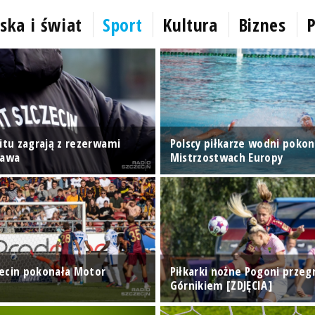
ska i świat
Sport
Kultura
Biznes
P
itu zagrają z rezerwami
Polscy piłkarze wodni pokon
zawa
Mistrzostwach Europy
ecin pokonała Motor
Piłkarki nożne Pogoni przegr
Górnikiem [ZDJĘCIA]