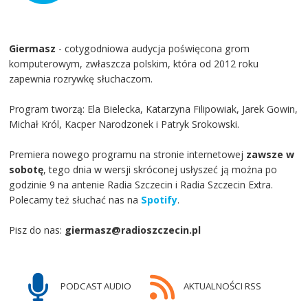
Giermasz
- cotygodniowa audycja poświęcona grom
komputerowym, zwłaszcza polskim, która od 2012 roku
zapewnia rozrywkę słuchaczom.
Program tworzą: Ela Bielecka, Katarzyna Filipowiak, Jarek Gowin,
Michał Król, Kacper Narodzonek i Patryk Srokowski.
Premiera nowego programu na stronie internetowej
zawsze w
sobotę
, tego dnia w wersji skróconej usłyszeć ją można po
godzinie 9 na antenie Radia Szczecin i Radia Szczecin Extra.
Polecamy też słuchać nas na
Spotify
.
Pisz do nas:
giermasz@radioszczecin.pl
PODCAST AUDIO
AKTUALNOŚCI RSS