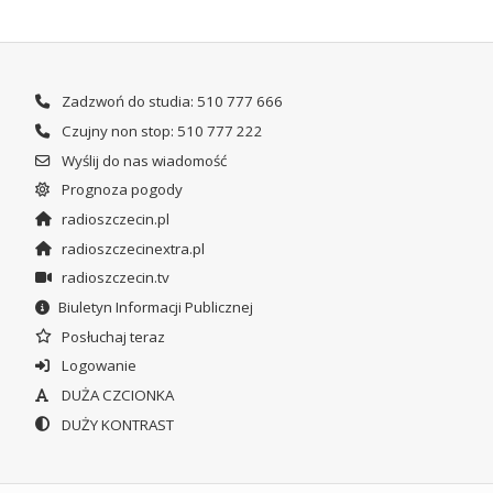
Zadzwoń do studia: 510 777 666
Czujny non stop: 510 777 222
Wyślij do nas wiadomość
Prognoza pogody
radioszczecin.pl
radioszczecinextra.pl
radioszczecin.tv
Biuletyn Informacji Publicznej
Posłuchaj teraz
Logowanie
DUŻA CZCIONKA
DUŻY KONTRAST