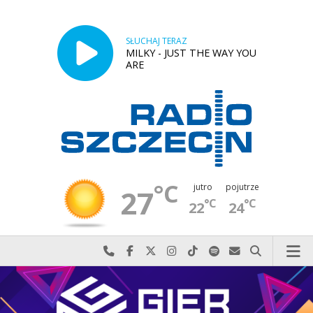
SŁUCHAJ TERAZ
MILKY - JUST THE WAY YOU
ARE
°C
jutro
pojutrze
27
°C
°C
22
24
Najlepiej po prostu do nas zadzwoń
Odwiedź nas na Facebook-u
Odwiedź nas na X
Odwiedź nas na Instagram-ie
Odwiedź nas na TikTok-u
Szukaj nas na Spotify
Wyślij do nas w
Szukaj