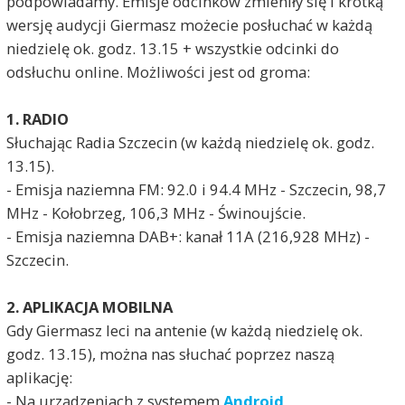
podpowiadamy. Emisje odcinków zmieniły się i krótką
wersję audycji Giermasz możecie posłuchać w każdą
niedzielę ok. godz. 13.15 + wszystkie odcinki do
odsłuchu online. Możliwości jest od groma:
1. RADIO
Słuchając Radia Szczecin (w każdą niedzielę ok. godz.
13.15).
- Emisja naziemna FM: 92.0 i 94.4 MHz - Szczecin, 98,7
MHz - Kołobrzeg, 106,3 MHz - Świnoujście.
- Emisja naziemna DAB+: kanał 11A (216,928 MHz) -
Szczecin.
2. APLIKACJA MOBILNA
Gdy Giermasz leci na antenie (w każdą niedzielę ok.
godz. 13.15), można nas słuchać poprzez naszą
aplikację:
- Na urządzeniach z systemem
Android