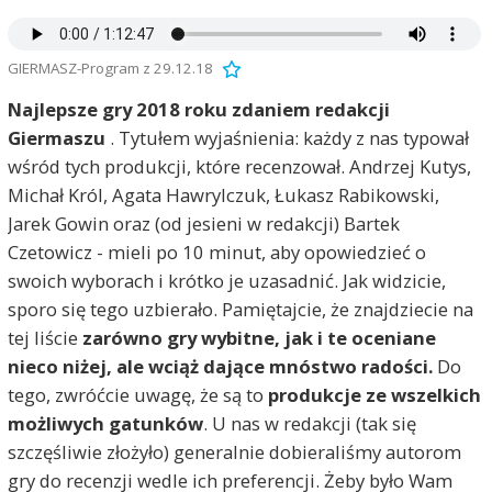
GIERMASZ-Program z 29.12.18
Najlepsze gry 2018 roku zdaniem redakcji
Giermaszu
. Tytułem wyjaśnienia: każdy z nas typował
wśród tych produkcji, które recenzował. Andrzej Kutys,
Michał Król, Agata Hawrylczuk, Łukasz Rabikowski,
Jarek Gowin oraz (od jesieni w redakcji) Bartek
Czetowicz - mieli po 10 minut, aby opowiedzieć o
swoich wyborach i krótko je uzasadnić. Jak widzicie,
sporo się tego uzbierało. Pamiętajcie, że znajdziecie na
tej liście
zarówno gry wybitne, jak i te oceniane
nieco niżej, ale wciąż dające mnóstwo radości.
Do
tego, zwróćcie uwagę, że są to
produkcje ze wszelkich
możliwych gatunków
. U nas w redakcji (tak się
szczęśliwie złożyło) generalnie dobieraliśmy autorom
gry do recenzji wedle ich preferencji. Żeby było Wam