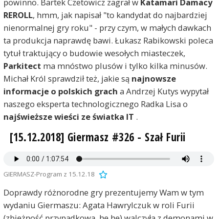
powinno. Bartek Czetowicz zagrał w
Katamari Damacy
REROLL
, hmm, jak napisał "to kandydat do najbardziej
nienormalnej gry roku" - przy czym, w małych dawkach
ta produkcja naprawdę bawi. Łukasz Rabikowski poleca
tytuł traktujący o budowie wesołych miasteczek,
Parkitect
ma mnóstwo plusów i tylko kilka minusów.
Michał Król sprawdził też, jakie są
najnowsze
informacje o polskich grach
a Andrzej Kutys wypytał
naszego eksperta technologicznego Radka Lisa o
najświeższe wieści ze światka IT
.
[15.12.2018] Giermasz #326 - Szał Furii
GIERMASZ-Program z 15.12.18
Doprawdy różnorodne gry prezentujemy Wam w tym
wydaniu Giermaszu: Agata Hawrylczuk w roli Furii
(zbieżność przypadkowa, he he) walczyła z demonami w