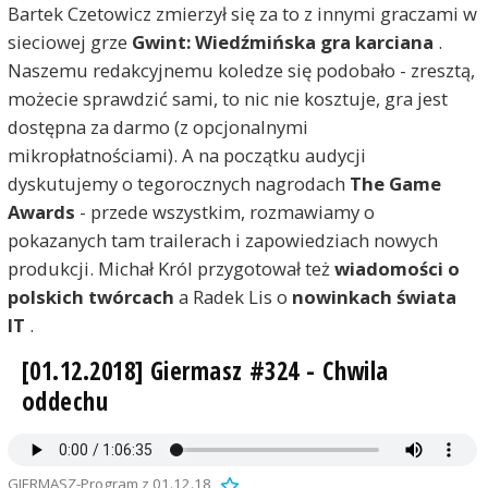
Bartek Czetowicz zmierzył się za to z innymi graczami w
sieciowej grze
Gwint: Wiedźmińska gra karciana
.
Naszemu redakcyjnemu koledze się podobało - zresztą,
możecie sprawdzić sami, to nic nie kosztuje, gra jest
dostępna za darmo (z opcjonalnymi
mikropłatnościami). A na początku audycji
dyskutujemy o tegorocznych nagrodach
The Game
Awards
- przede wszystkim, rozmawiamy o
pokazanych tam trailerach i zapowiedziach nowych
produkcji. Michał Król przygotował też
wiadomości o
polskich twórcach
a Radek Lis o
nowinkach świata
IT
.
[01.12.2018] Giermasz #324 - Chwila
oddechu
GIERMASZ-Program z 01.12.18