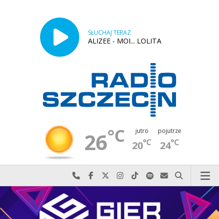
SŁUCHAJ TERAZ
ALIZEE - MOI... LOLITA
°C
jutro
pojutrze
26
°C
°C
20
24
Najlepiej po prostu do nas zadzwoń
Odwiedź nas na Facebook-u
Odwiedź nas na X
Odwiedź nas na Instagram-ie
Odwiedź nas na TikTok-u
Szukaj nas na Spotify
Wyślij do nas w
Szukaj