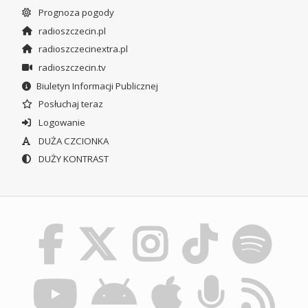
Prognoza pogody
radioszczecin.pl
radioszczecinextra.pl
radioszczecin.tv
Biuletyn Informacji Publicznej
Posłuchaj teraz
Logowanie
DUŻA CZCIONKA
DUŻY KONTRAST