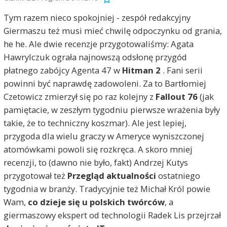
Tym razem nieco spokojniej - zespół redakcyjny
Giermaszu też musi mieć chwilę odpoczynku od grania,
he he. Ale dwie recenzje przygotowaliśmy: Agata
Hawrylczuk ograła najnowszą odsłonę przygód
płatnego zabójcy Agenta 47 w
Hitman 2
. Fani serii
powinni być naprawdę zadowoleni. Za to Bartłomiej
Czetowicz zmierzył się po raz kolejny z
Fallout 76
(jak
pamiętacie, w zeszłym tygodniu pierwsze wrażenia były
takie, że to techniczny koszmar). Ale jest lepiej,
przygoda dla wielu graczy w Ameryce wyniszczonej
atomówkami powoli się rozkręca. A skoro mniej
recenzji, to (dawno nie było, fakt) Andrzej Kutys
przygotował też
Przegląd aktualności
ostatniego
tygodnia w branży. Tradycyjnie też Michał Król powie
Wam,
co dzieje się u polskich twórców
, a
giermaszowy ekspert od technologii Radek Lis przejrzał