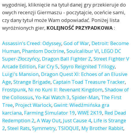
wygodniej, kliknięcie na tytuł danej gry przekieruje do
owych recenzji Giermaszu - poczytajcie, oceńcie sami,
czy dany tytuł może Wam odpowiadać. Poniżej lista
wyróżnionych gier,
KOLEJNOŚĆ PRZYPADKOWA
:
Assassin's Creed: Odyssey
,
God of War
,
Detroit: Become
Human
,
Phantom Doctrine
,
Soulcalibur VI
,
LEGO DC
Super-Złoczyńcy
,
Dragon Ball Fighter Z
,
Street Fighter V
Arcade Edition
,
Far Cry 5
,
Spyro Reignited Trilogy
,
Luigi's Mansion
,
Dragon Quest XI: Echoes of an Elusive
Age
,
Strange Brigade
,
Captain Toad Treasure Tracker
,
Frostpunk
,
Ni no Kuni II: Revenant Kingdom
,
Shadow of
the Collossus
,
Yo-Kai Watch 3
,
Spider-Man
,
The First
Tree
,
Project Warlock
,
Gwint: Wiedźmińska gra
karciana
,
Farming Simulator 19
,
WWE 2K19
,
Red Dead
Redemption 2
,
A Way Out
,
Just Cause 4
,
Life is Strange
2
,
Steel Rats
,
Symmetry
,
TSIOQUE
,
My Brother Rabbit
,