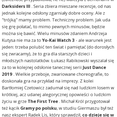
Darksiders III
. Seria zbiera mieszane recenzje, od nas
jednak kolejne odsłony zgarniały dobre oceny. Ale z
"trójką" mamy problem. Techniczny problem. Jak uda
się grę połatać, to mimo pewnych minusów, będzie
można się bawić. Wielu minusów zdaniem Andrzeja
Kutysa nie ma za to
Yo-Kai Watch 3
- ale warunek jest
jeden: trzeba polubić ten świat i pamiętać (do dorosłych
się zwracamy), że to gra dla starszych dzieci i
młodszych nastolatków. Łukasz Rabikowski wyszalał się
za to w kolejnej odsłonie tanecznej serii
Just Dance
2019
. Wielkie przeboje, zwariowane choreografie, to
doskonała gra na przykład na imprezy. Z kolei
Bartłomiej Czetowicz zadumał się nad ludzkim losem w
krótkiej, acz udanej alegorycznej opowieści o ludzkim
życiu w grze
The First Tree
. Michał Król przygotował
też kącik
Gramy po polsku
, w studiu Giermaszu był też
nasz ekspert Radek Lis, który sprawdził,
co dzieje się w