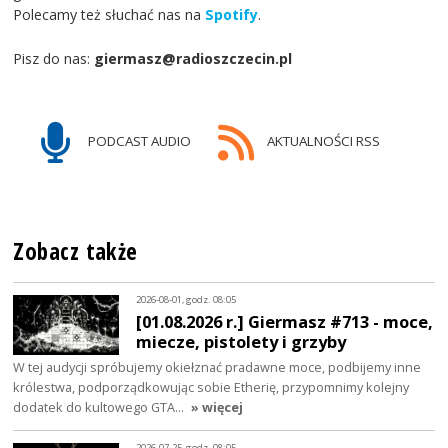
Polecamy też słuchać nas na
Spotify
.
Pisz do nas:
giermasz@radioszczecin.pl
PODCAST AUDIO
AKTUALNOŚCI RSS
Zobacz także
2026-08-01, godz. 08:05
[01.08.2026 r.] Giermasz #713 - moce,
miecze, pistolety i grzyby
W tej audycji spróbujemy okiełznać pradawne moce, podbijemy inne
królestwa, podporządkowując sobie Etherię, przypomnimy kolejny
dodatek do kultowego GTA…
» więcej
2026-07-25, godz. 08:05