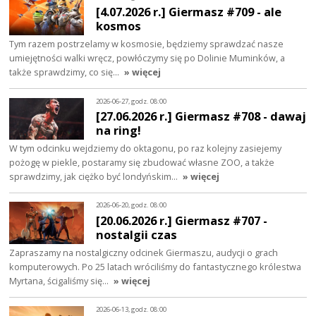
[4.07.2026 r.] Giermasz #709 - ale
kosmos
Tym razem postrzelamy w kosmosie, będziemy sprawdzać nasze
umiejętności walki wręcz, powłóczymy się po Dolinie Muminków, a
także sprawdzimy, co się…
» więcej
2026-06-27, godz. 08:00
[27.06.2026 r.] Giermasz #708 - dawaj
na ring!
W tym odcinku wejdziemy do oktagonu, po raz kolejny zasiejemy
pożogę w piekle, postaramy się zbudować własne ZOO, a także
sprawdzimy, jak ciężko być londyńskim…
» więcej
2026-06-20, godz. 08:00
[20.06.2026 r.] Giermasz #707 -
nostalgii czas
Zapraszamy na nostalgiczny odcinek Giermaszu, audycji o grach
komputerowych. Po 25 latach wróciliśmy do fantastycznego królestwa
Myrtana, ścigaliśmy się…
» więcej
2026-06-13, godz. 08:00