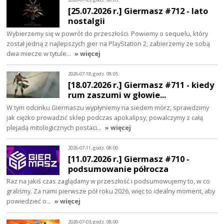
[25.07.2026 r.] Giermasz #712 - lato
nostalgii
Wybierzemy się w powrót do przeszłości. Powiemy o sequelu, który
został jedną z najlepszych gier na PlayStation 2, zabierzemy ze sobą
dwa miecze w tytule…
» więcej
2026-07-18, godz. 08:05
[18.07.2026 r.] Giermasz #711 - kiedy
rum zaszumi w głowie...
W tym odcinku Giermaszu wypłyniemy na siedem mórz, sprawdzimy
jak ciężko prowadzić sklep podczas apokalipsy, powalczymy z całą
plejadą mitologicznych postaci…
» więcej
2026-07-11, godz. 08:00
[11.07.2026 r.] Giermasz #710 -
podsumowanie półrocza
Raz na jakiś czas zaglądamy w przeszłość i podsumowujemy to, w co
graliśmy. Za nami pierwsze pół roku 2026, więc to idealny moment, aby
powiedzieć o…
» więcej
2026-07-03, godz. 08:00