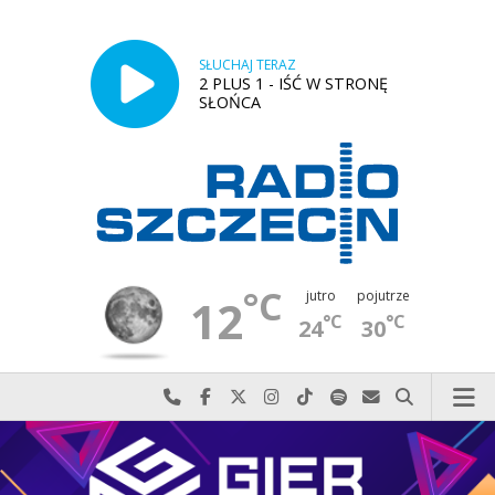
SŁUCHAJ TERAZ
2 PLUS 1 - IŚĆ W STRONĘ
SŁOŃCA
°C
jutro
pojutrze
12
°C
°C
24
30
Najlepiej po prostu do nas zadzwoń
Odwiedź nas na Facebook-u
Odwiedź nas na X
Odwiedź nas na Instagram-ie
Odwiedź nas na TikTok-u
Szukaj nas na Spotify
Wyślij do nas w
Szukaj