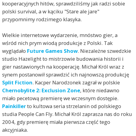
kooperacyjnych hitów, sprawdziliśmy jak radzi sobie
polski survival, a w kąciku "Stare ale jare"
przypomnimy rodzimego klasyka.
Wielkie internetowe wydarzenie, mnóstwo gier, a
wśród nich prym wiodą produkcje z Polski. Tak
wyglądało
Future Games Show
. Niezależne szwedzkie
studio Hazelight to mistrzowie budowania historii i
gier nastawionych na kooperację. Michał Król wraz z
synem postanowił sprawdzić ich najnowszą produkcję
Split Fiction
. Kacper Narodzonek zagrał w polskie
Chernobylite 2: Exclusion Zone
, które niedawno
miało pecetową premierę we wczesnym dostępie.
Painkiller
to kultowa seria strzelanin od polskiego
studia People Can Fly. Michał Król zaprasza nas do roku
2004, gdy premierę miała pierwsza część tego
akcyjniaka.