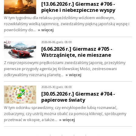
[13.06.2026 r.] Giermasz #706 -
piękne i niebezpieczne wyspy
W tym tygodniu dla relaksu pojeździliśmy wózkiem widłowym,
rozwikłaliśmy wielką tajemnicę, zwiedzaliśmy piękną japońską wyspę i
powróciliśmy do…
» więcej
2026-06-06, godz. 08:00
[6.06.2026 r.] Giermasz #705 -
Wstrząśnięte, nie mieszane
Z nieprzepisowymi prędkościami zwiedzaliśmy Japonię, przeżyliśmy
pierwsze przygody agenta Jej Królewskiej Mości, zestresowani
odkrywaliśmy nieznaną planetę…
» więcej
2026-05-30, godz. 08:00
[30.05.2026 r.] Giermasz #704 -
papierowe światy
W tym odcinku sprawdzimy, czy encyklopedie lubią rozmawiać,
zobaczymy, czy ustrój można obalić za pomocą kliknięć, spróbujemy
przetrwać w okopie, a także…
» więcej