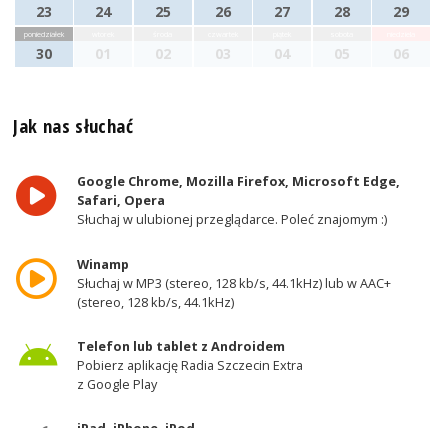
23
24
25
26
27
28
29
poniedziałek
wtorek
środa
czwartek
piątek
sobota
niedziela
30
01
02
03
04
05
06
Jak nas słuchać
Google Chrome, Mozilla Firefox, Microsoft Edge,
Safari, Opera
Słuchaj w ulubionej przeglądarce. Poleć znajomym :)
Winamp
Słuchaj w MP3 (stereo, 128 kb/s, 44.1kHz) lub w AAC+
(stereo, 128 kb/s, 44.1kHz)
Telefon lub tablet z Androidem
Pobierz aplikację Radia Szczecin Extra
z Google Play
iPad, iPhone, iPod
Pobierz aplikację Radia Szczecin