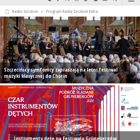
Radio Szczecin
»
Program Radia Szczecin Extra
Szczecińscy symfonicy zapraszają na letni festiwal
muzyki klasycznej do Chorin
Instrumenty dęte na Festiwalu Grünebergów