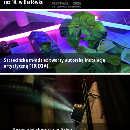
raz 18. w Darłówku
Szczecińska młodzież tworzy autorską instalację
artystyczną [ZDJĘCIA]
Seans pod chmurką w Dąbiu