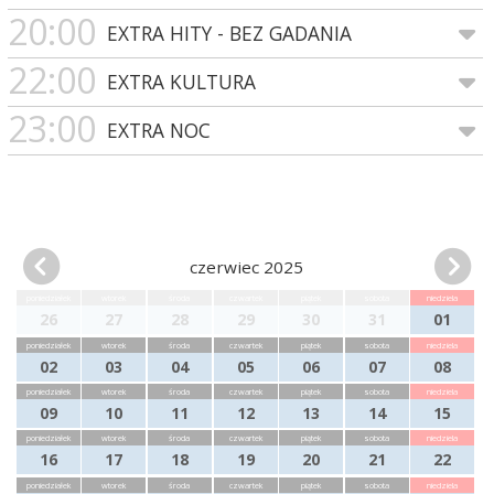
20:00
EXTRA HITY - BEZ GADANIA
22:00
EXTRA KULTURA
23:00
EXTRA NOC
czerwiec 2025
poniedziałek
wtorek
środa
czwartek
piątek
sobota
niedziela
26
27
28
29
30
31
01
poniedziałek
wtorek
środa
czwartek
piątek
sobota
niedziela
02
03
04
05
06
07
08
poniedziałek
wtorek
środa
czwartek
piątek
sobota
niedziela
09
10
11
12
13
14
15
poniedziałek
wtorek
środa
czwartek
piątek
sobota
niedziela
16
17
18
19
20
21
22
poniedziałek
wtorek
środa
czwartek
piątek
sobota
niedziela