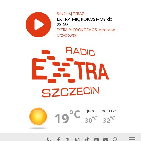
SŁUCHAJ TERAZ
EXTRA MIQROKOSMOS do
23:59
EXTRA MIQROKOSMOS, Mirosław
Grzybowski
°C
jutro
pojutrze
19
°C
°C
30
32
Najlepiej po prostu do nas zadzwoń
Odwiedź nas na Facebook-u
Odwiedź nas na X
Odwiedź nas na Instagram-ie
Odwiedź nas na TikTok-u
Szukaj nas na Spotify
Wyślij do nas w
Szukaj