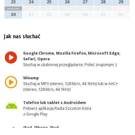
23
24
25
26
27
28
29
poniedziałek
wtorek
środa
czwartek
piątek
sobota
niedziela
30
01
02
03
04
05
06
Jak nas słuchać
Google Chrome, Mozilla Firefox, Microsoft Edge,
Safari, Opera
Słuchaj w ulubionej przeglądarce. Poleć znajomym :)
Winamp
Słuchaj w MP3 (stereo, 128 kb/s, 44.1kHz) lub w AAC+
(stereo, 128 kb/s, 44.1kHz)
Telefon lub tablet z Androidem
Pobierz aplikację Radia Szczecin Extra
z Google Play
iPad, iPhone, iPod
Pobierz aplikację Radia Szczecin