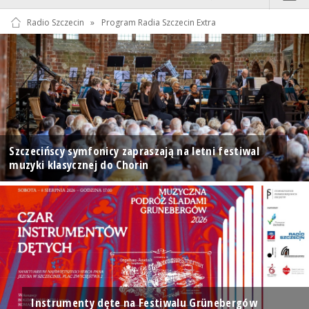
Radio Szczecin
»
Program Radia Szczecin Extra
Szczecińscy symfonicy zapraszają na letni festiwal
muzyki klasycznej do Chorin
Instrumenty dęte na Festiwalu Grünebergów