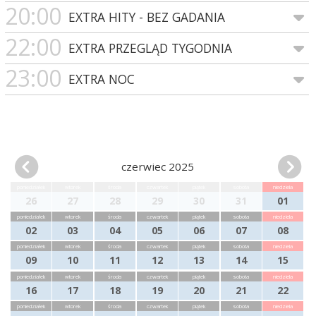
20:00
EXTRA HITY - BEZ GADANIA
22:00
EXTRA PRZEGLĄD TYGODNIA
23:00
EXTRA NOC
czerwiec 2025
poniedziałek
wtorek
środa
czwartek
piątek
sobota
niedziela
26
27
28
29
30
31
01
poniedziałek
wtorek
środa
czwartek
piątek
sobota
niedziela
02
03
04
05
06
07
08
poniedziałek
wtorek
środa
czwartek
piątek
sobota
niedziela
09
10
11
12
13
14
15
poniedziałek
wtorek
środa
czwartek
piątek
sobota
niedziela
16
17
18
19
20
21
22
poniedziałek
wtorek
środa
czwartek
piątek
sobota
niedziela