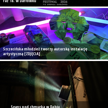
raz 18. w Darłówku
Szczecińska młodzież tworzy autorską instalację
artystyczną [ZDJĘCIA]
Seans pod chmurką w Dąbiu