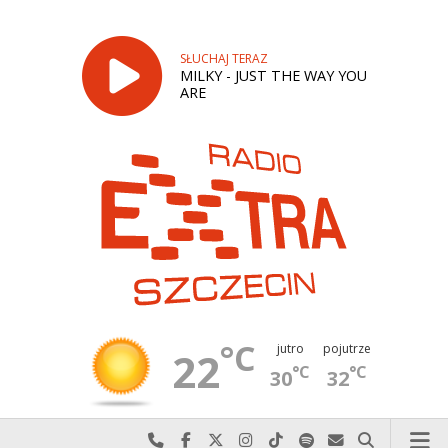
SŁUCHAJ TERAZ
MILKY - JUST THE WAY YOU
ARE
°C
jutro
pojutrze
22
°C
°C
30
32
Najlepiej po prostu do nas zadzwoń
Odwiedź nas na Facebook-u
Odwiedź nas na X
Odwiedź nas na Instagram-ie
Odwiedź nas na TikTok-u
Szukaj nas na Spotify
Wyślij do nas w
Szukaj