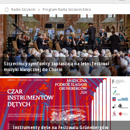
Radio Szczecin
»
Program Radia Szczecin Extra
Szczecińscy symfonicy zapraszają na letni festiwal
muzyki klasycznej do Chorin
Instrumenty dęte na Festiwalu Grünebergów