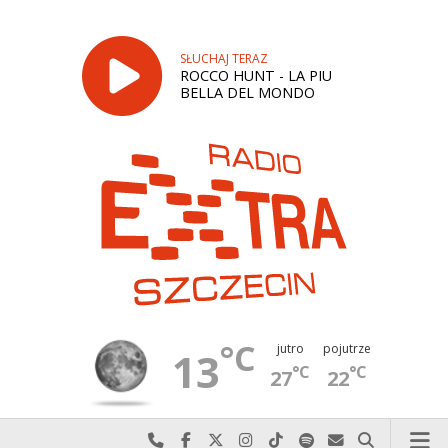
SŁUCHAJ TERAZ
ROCCO HUNT - LA PIU
BELLA DEL MONDO
°C
jutro
pojutrze
13
°C
°C
27
22
Najlepiej po prostu do nas zadzwoń
Odwiedź nas na Facebook-u
Odwiedź nas na X
Odwiedź nas na Instagram-ie
Odwiedź nas na TikTok-u
Szukaj nas na Spotify
Wyślij do nas w
Szukaj