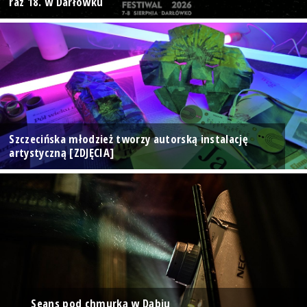
raz 18. w Darłówku
Szczecińska młodzież tworzy autorską instalację
artystyczną [ZDJĘCIA]
Seans pod chmurką w Dąbiu