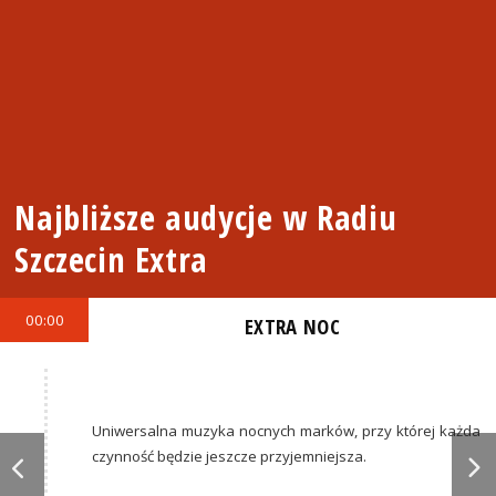
Najbliższe audycje w Radiu
Szczecin Extra
00:00
EXTRA NOC
Uniwersalna muzyka nocnych marków, przy której każda
czynność będzie jeszcze przyjemniejsza.