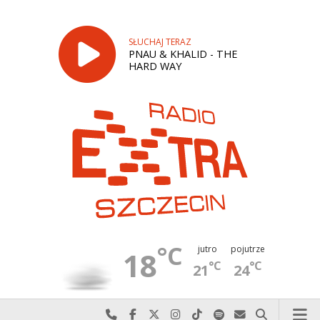
SŁUCHAJ TERAZ
PNAU & KHALID - THE
HARD WAY
°C
jutro
pojutrze
18
°C
°C
21
24
Najlepiej po prostu do nas zadzwoń
Odwiedź nas na Facebook-u
Odwiedź nas na X
Odwiedź nas na Instagram-ie
Odwiedź nas na TikTok-u
Szukaj nas na Spotify
Wyślij do nas w
Szukaj