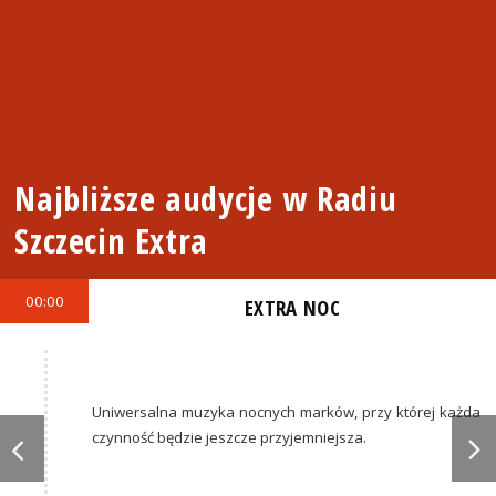
Najbliższe audycje w Radiu
Szczecin Extra
00:00
EXTRA NOC
Uniwersalna muzyka nocnych marków, przy której każda
czynność będzie jeszcze przyjemniejsza.