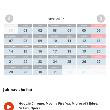
lipiec 2025
poniedziałek
wtorek
środa
czwartek
piątek
sobota
niedziela
30
01
02
03
04
05
06
poniedziałek
wtorek
środa
czwartek
piątek
sobota
niedziela
07
08
09
10
11
12
13
poniedziałek
wtorek
środa
czwartek
piątek
sobota
niedziela
14
15
16
17
18
19
20
poniedziałek
wtorek
środa
czwartek
piątek
sobota
niedziela
21
22
23
24
25
26
27
poniedziałek
wtorek
środa
czwartek
piątek
sobota
niedziela
28
29
30
31
01
02
03
Jak nas słuchać
Google Chrome, Mozilla Firefox, Microsoft Edge,
Safari, Opera