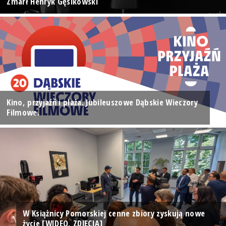
Zmarł Henryk Gęsikowski
Kino, przyjaźń i plaża. Jubileuszowe Dąbskie Wieczory
Filmowe.
W Książnicy Pomorskiej cenne zbiory zyskują nowe
życie [WIDEO, ZDJĘCIA]