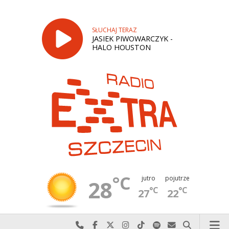
SŁUCHAJ TERAZ
JASIEK PIWOWARCZYK -
HALO HOUSTON
°C
jutro
pojutrze
28
°C
°C
27
22
Najlepiej po prostu do nas zadzwoń
Odwiedź nas na Facebook-u
Odwiedź nas na X
Odwiedź nas na Instagram-ie
Odwiedź nas na TikTok-u
Szukaj nas na Spotify
Wyślij do nas w
Szukaj