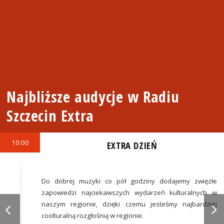
Najbliższe audycje w Radiu
Szczecin Extra
10:00
EXTRA DZIEŃ
Do dobrej muzyki co pół godziny dodajemy zwięzłe
zapowiedzi najciekawszych wydarzeń kulturalnych w
naszym regionie, dzięki czemu jesteśmy najbardziej
coolturalną rozgłośnią w regionie.