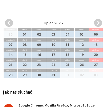
lipiec 2025
poniedziałek
wtorek
środa
czwartek
piątek
sobota
niedziela
30
01
02
03
04
05
06
poniedziałek
wtorek
środa
czwartek
piątek
sobota
niedziela
07
08
09
10
11
12
13
poniedziałek
wtorek
środa
czwartek
piątek
sobota
niedziela
14
15
16
17
18
19
20
poniedziałek
wtorek
środa
czwartek
piątek
sobota
niedziela
21
22
23
24
25
26
27
poniedziałek
wtorek
środa
czwartek
piątek
sobota
niedziela
28
29
30
31
01
02
03
Jak nas słuchać
Google Chrome, Mozilla Firefox, Microsoft Edge,