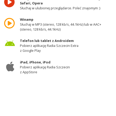
Safari, Opera
Słuchaj w ulubionej przeglądarce. Poleć znajomym :)
Winamp
Słuchaj w MP3 (stereo, 128 kb/s, 44.1kHz) lub w AAC+
(stereo, 128 kb/s, 44.1kHz)
Telefon lub tablet z Androidem
Pobierz aplikację Radia Szczecin Extra
z Google Play
iPad, iPhone, iPod
Pobierz aplikację Radia Szczecin
z AppStore
Odbiornik DAB+
Słuchaj w zachodniej części województwa
zachodniopomorskiego - kanał 11A