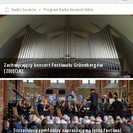
Radio Szczecin
»
Program Radia Szczecin Extra
Zachwycający koncert Festiwalu Grünebergów
[ZDJĘCIA]
Szczecińscy symfonicy zapraszają na letni festiwal