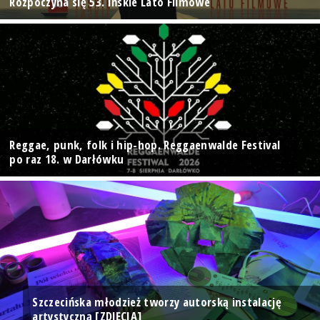
Rozpoczyna się 53. Ińskie Lato Filmowe
Reggae, punk, folk i hip-hop. Reggaenwalde Festival
po raz 18. w Darłówku
Szczecińska młodzież tworzy autorską instalację
artystyczną [ZDJĘCIA]