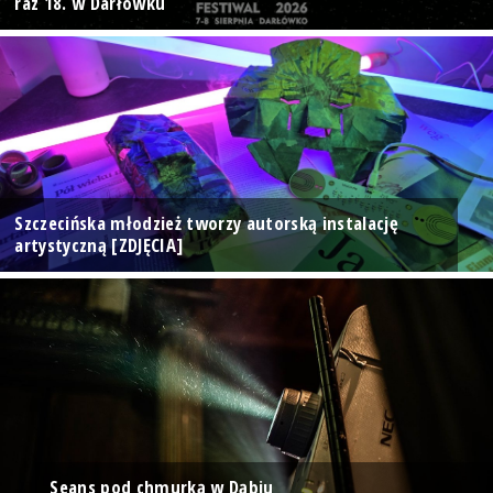
raz 18. w Darłówku
Szczecińska młodzież tworzy autorską instalację
artystyczną [ZDJĘCIA]
Seans pod chmurką w Dąbiu