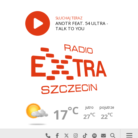
SŁUCHAJ TERAZ
ANOTR FEAT. 54 ULTRA -
TALK TO YOU
°C
jutro
pojutrze
17
°C
°C
27
22
Najlepiej po prostu do nas zadzwoń
Odwiedź nas na Facebook-u
Odwiedź nas na X
Odwiedź nas na Instagram-ie
Odwiedź nas na TikTok-u
Szukaj nas na Spotify
Wyślij do nas w
Szukaj