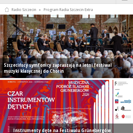
Radio Szczecin
»
Program Radia Szczecin Extra
Szczecińscy symfonicy zapraszają na letni festiwal
muzyki klasycznej do Chorin
Instrumenty dęte na Festiwalu Grünebergów