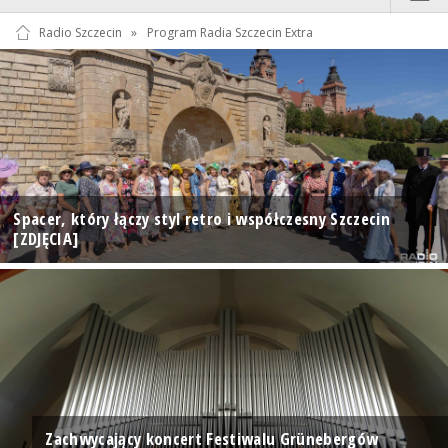
Radio Szczecin
»
Program Radia Szczecin Extra
Spacer, który łączy styl retro i współczesny Szczecin
[ZDJĘCIA]
Zachwycający koncert Festiwalu Grünebergów