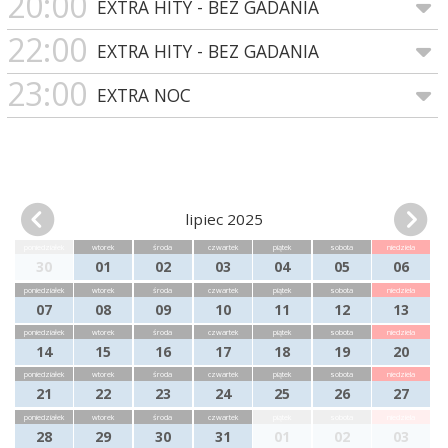
20:00
EXTRA HITY - BEZ GADANIA
22:00
EXTRA HITY - BEZ GADANIA
23:00
EXTRA NOC
lipiec 2025
poniedziałek
wtorek
środa
czwartek
piątek
sobota
niedziela
30
01
02
03
04
05
06
poniedziałek
wtorek
środa
czwartek
piątek
sobota
niedziela
07
08
09
10
11
12
13
poniedziałek
wtorek
środa
czwartek
piątek
sobota
niedziela
14
15
16
17
18
19
20
poniedziałek
wtorek
środa
czwartek
piątek
sobota
niedziela
21
22
23
24
25
26
27
poniedziałek
wtorek
środa
czwartek
piątek
sobota
niedziela
28
29
30
31
01
02
03