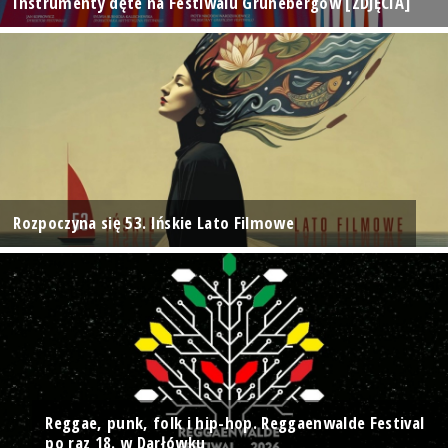
Instrumenty dęte na Festiwalu Grünebergów [ZDJĘCIA]
Rozpoczyna się 53. Ińskie Lato Filmowe
Reggae, punk, folk i hip-hop. Reggaenwalde Festival
po raz 18. w Darłówku