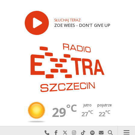
SŁUCHAJ TERAZ
ZOE WEES - DON'T GIVE UP
°C
jutro
pojutrze
29
°C
°C
27
22
Najlepiej po prostu do nas zadzwoń
Odwiedź nas na Facebook-u
Odwiedź nas na X
Odwiedź nas na Instagram-ie
Odwiedź nas na TikTok-u
Szukaj nas na Spotify
Wyślij do nas w
Szukaj