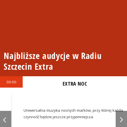
Najbliższe audycje w Radiu
Szczecin Extra
00:00
EXTRA NOC
Uniwersalna muzyka nocnych marków, przy której każda
czynność będzie jeszcze przyjemniejsza.