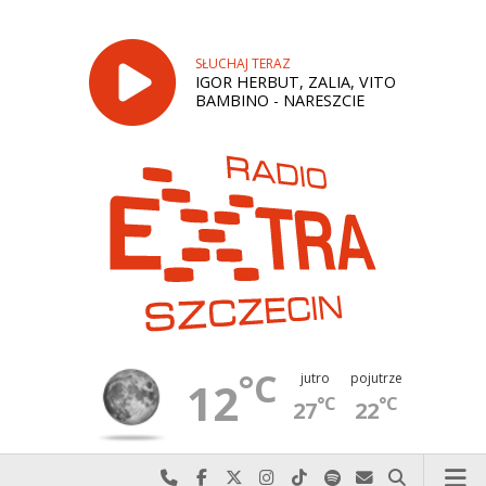
SŁUCHAJ TERAZ
IGOR HERBUT, ZALIA, VITO
BAMBINO - NARESZCIE
°C
jutro
pojutrze
12
°C
°C
27
22
Najlepiej po prostu do nas zadzwoń
Odwiedź nas na Facebook-u
Odwiedź nas na X
Odwiedź nas na Instagram-ie
Odwiedź nas na TikTok-u
Szukaj nas na Spotify
Wyślij do nas w
Szukaj