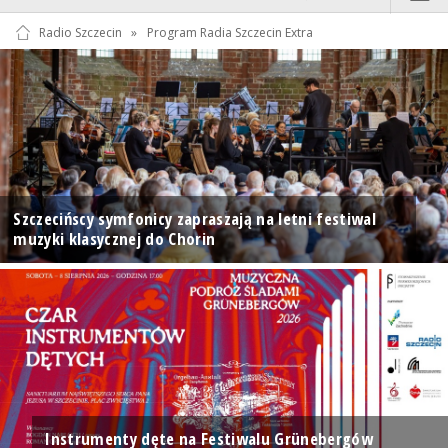
Radio Szczecin
»
Program Radia Szczecin Extra
Szczecińscy symfonicy zapraszają na letni festiwal
muzyki klasycznej do Chorin
Instrumenty dęte na Festiwalu Grünebergów