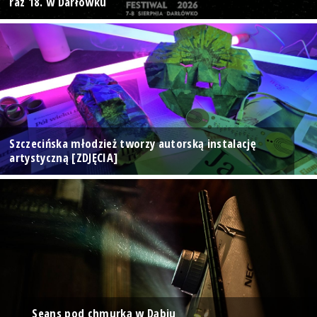
raz 18. w Darłówku
Szczecińska młodzież tworzy autorską instalację
artystyczną [ZDJĘCIA]
Seans pod chmurką w Dąbiu