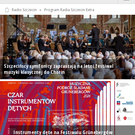
Radio Szczecin
»
Program Radia Szczecin Extra
Szczecińscy symfonicy zapraszają na letni festiwal
muzyki klasycznej do Chorin
Instrumenty dęte na Festiwalu Grünebergów