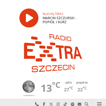
SŁUCHAJ TERAZ
MARCIN SZCZURSKI -
POPIÓŁ I KURZ
°C
jutro
pojutrze
13
°C
°C
27
22
Najlepiej po prostu do nas zadzwoń
Odwiedź nas na Facebook-u
Odwiedź nas na X
Odwiedź nas na Instagram-ie
Odwiedź nas na TikTok-u
Szukaj nas na Spotify
Wyślij do nas w
Szukaj