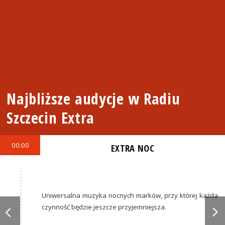
Najbliższe audycje w Radiu
Szczecin Extra
00:00
EXTRA NOC
Uniwersalna muzyka nocnych marków, przy której każda
czynność będzie jeszcze przyjemniejsza.