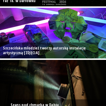
raz 18. w Darłówku
Szczecińska młodzież tworzy autorską instalację
artystyczną [ZDJĘCIA]
Seans pod chmurką w Dąbiu