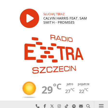
SŁUCHAJ TERAZ
CALVIN HARRIS FEAT. SAM
SMITH - PROMISES
°C
jutro
pojutrze
29
°C
°C
27
22
Najlepiej po prostu do nas zadzwoń
Odwiedź nas na Facebook-u
Odwiedź nas na X
Odwiedź nas na Instagram-ie
Odwiedź nas na TikTok-u
Szukaj nas na Spotify
Wyślij do nas w
Szukaj