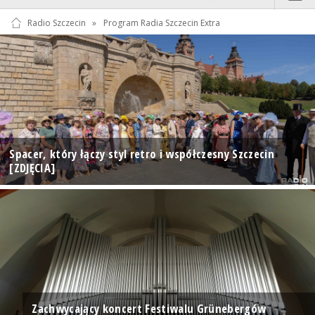
Radio Szczecin
»
Program Radia Szczecin Extra
Spacer, który łączy styl retro i współczesny Szczecin
[ZDJĘCIA]
Zachwycający koncert Festiwalu Grünebergów