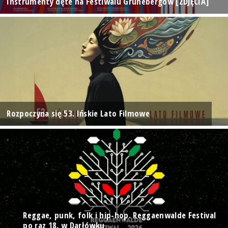
Instrumenty dęte na Festiwalu Grünebergów [ZDJĘCIA]
Rozpoczyna się 53. Ińskie Lato Filmowe
Reggae, punk, folk i hip-hop. Reggaenwalde Festival
po raz 18. w Darłówku