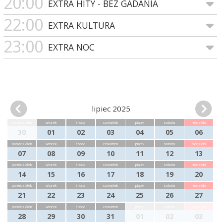
20:00
EXTRA HITY - BEZ GADANIA
22:00
EXTRA KULTURA
23:00
EXTRA NOC
lipiec 2025
poniedziałek
wtorek
środa
czwartek
piątek
sobota
niedziela
30
01
02
03
04
05
06
poniedziałek
wtorek
środa
czwartek
piątek
sobota
niedziela
07
08
09
10
11
12
13
poniedziałek
wtorek
środa
czwartek
piątek
sobota
niedziela
14
15
16
17
18
19
20
poniedziałek
wtorek
środa
czwartek
piątek
sobota
niedziela
21
22
23
24
25
26
27
poniedziałek
wtorek
środa
czwartek
piątek
sobota
niedziela
28
29
30
31
01
02
03