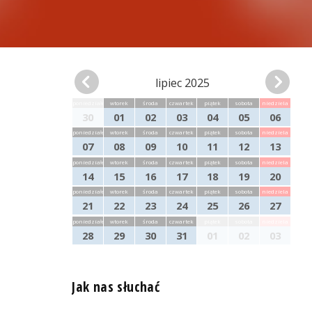
lipiec 2025
poniedziałek
wtorek
środa
czwartek
piątek
sobota
niedziela
30
01
02
03
04
05
06
poniedziałek
wtorek
środa
czwartek
piątek
sobota
niedziela
07
08
09
10
11
12
13
poniedziałek
wtorek
środa
czwartek
piątek
sobota
niedziela
14
15
16
17
18
19
20
poniedziałek
wtorek
środa
czwartek
piątek
sobota
niedziela
21
22
23
24
25
26
27
poniedziałek
wtorek
środa
czwartek
piątek
sobota
niedziela
28
29
30
31
01
02
03
Jak nas słuchać