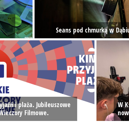
Seans pod chmurką w Dąbi
yjaźń i plaża. Jubileuszowe
W Ks
Wieczory Filmowe.
now