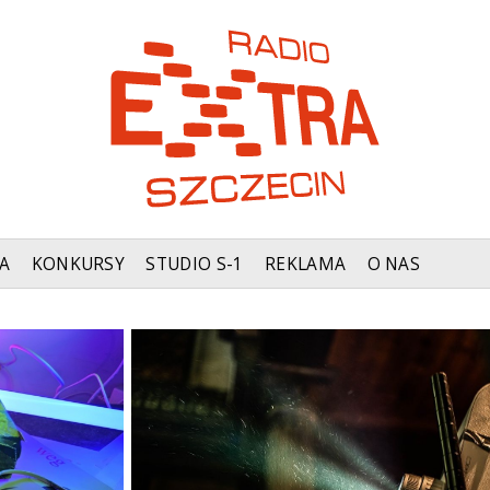
A
KONKURSY
STUDIO S-1
REKLAMA
O NAS