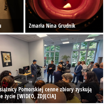
u
Zmarła Nina Grudnik
iążnicy Pomorskiej cenne zbiory zyskują
e życie [WIDEO, ZDJĘCIA]