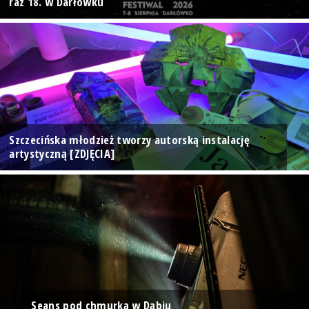
raz 18. w Darłówku
Szczecińska młodzież tworzy autorską instalację
artystyczną [ZDJĘCIA]
Seans pod chmurką w Dąbiu