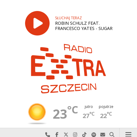
SŁUCHAJ TERAZ
ROBIN SCHULZ FEAT.
FRANCESCO YATES - SUGAR
°C
jutro
pojutrze
23
°C
°C
27
22
Najlepiej po prostu do nas zadzwoń
Odwiedź nas na Facebook-u
Odwiedź nas na X
Odwiedź nas na Instagram-ie
Odwiedź nas na TikTok-u
Szukaj nas na Spotify
Wyślij do nas w
Szukaj