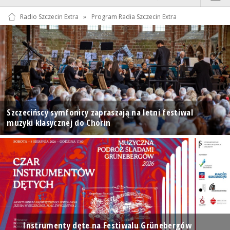
Radio Szczecin Extra
»
Program Radia Szczecin Extra
Szczecińscy symfonicy zapraszają na letni festiwal
muzyki klasycznej do Chorin
Instrumenty dęte na Festiwalu Grünebergów