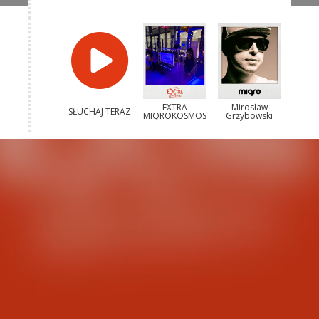
EXTRA
Mirosław
SŁUCHAJ TERAZ
MIQROKOSMOS
Grzybowski