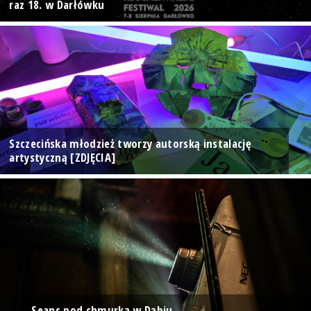
raz 18. w Darłówku
Szczecińska młodzież tworzy autorską instalację
artystyczną [ZDJĘCIA]
Seans pod chmurką w Dąbiu