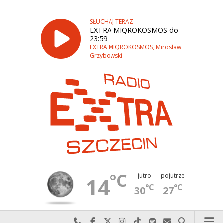
SŁUCHAJ TERAZ
EXTRA MIQROKOSMOS do
23:59
EXTRA MIQROKOSMOS, Mirosław
Grzybowski
°C
jutro
pojutrze
14
°C
°C
30
27
Najlepiej po prostu do nas zadzwoń
Odwiedź nas na Facebook-u
Odwiedź nas na X
Odwiedź nas na Instagram-ie
Odwiedź nas na TikTok-u
Szukaj nas na Spotify
Wyślij do nas w
Szukaj