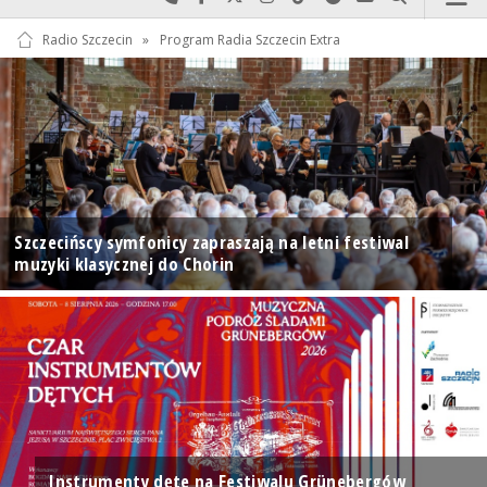
Radio Szczecin
»
Program Radia Szczecin Extra
Szczecińscy symfonicy zapraszają na letni festiwal
muzyki klasycznej do Chorin
Instrumenty dęte na Festiwalu Grünebergów