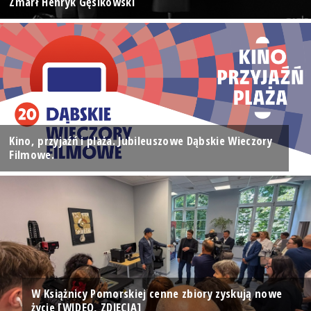
Zmarł Henryk Gęsikowski
Kino, przyjaźń i plaża. Jubileuszowe Dąbskie Wieczory
Filmowe.
W Książnicy Pomorskiej cenne zbiory zyskują nowe
życie [WIDEO, ZDJĘCIA]