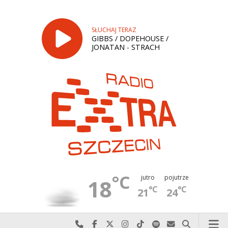
SŁUCHAJ TERAZ
GIBBS / DOPEHOUSE /
JONATAN - STRACH
°C
jutro
pojutrze
18
°C
°C
21
24
Najlepiej po prostu do nas zadzwoń
Odwiedź nas na Facebook-u
Odwiedź nas na X
Odwiedź nas na Instagram-ie
Odwiedź nas na TikTok-u
Szukaj nas na Spotify
Wyślij do nas w
Szukaj