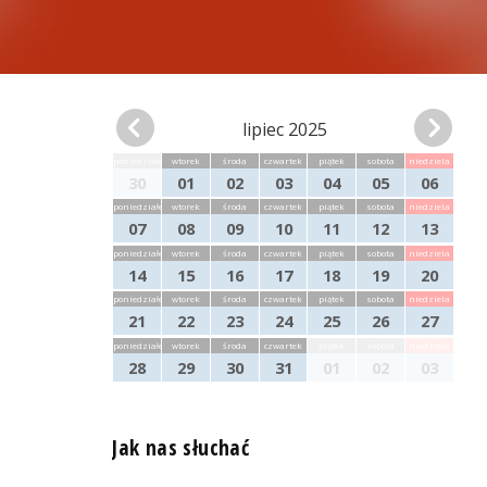
lipiec 2025
poniedziałek
wtorek
środa
czwartek
piątek
sobota
niedziela
30
01
02
03
04
05
06
poniedziałek
wtorek
środa
czwartek
piątek
sobota
niedziela
07
08
09
10
11
12
13
poniedziałek
wtorek
środa
czwartek
piątek
sobota
niedziela
14
15
16
17
18
19
20
poniedziałek
wtorek
środa
czwartek
piątek
sobota
niedziela
21
22
23
24
25
26
27
poniedziałek
wtorek
środa
czwartek
piątek
sobota
niedziela
28
29
30
31
01
02
03
Jak nas słuchać