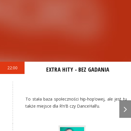
22:00
EXTRA HITY - BEZ GADANIA
To stała baza społeczności hip-hop’owej, ale jest tu
także miejsce dla R’n’B czy DanceHall’u.