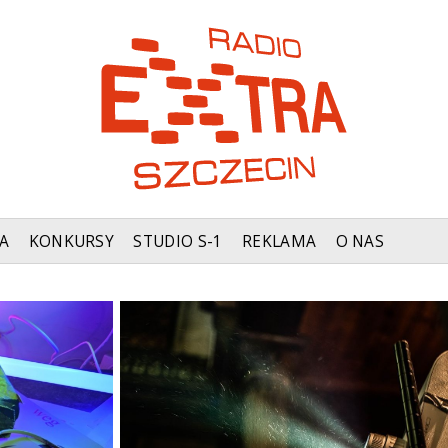
A
KONKURSY
STUDIO S-1
REKLAMA
O NAS