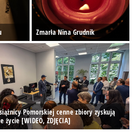
u
Zmarła Nina Grudnik
iążnicy Pomorskiej cenne zbiory zyskują
e życie [WIDEO, ZDJĘCIA]