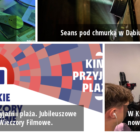
Seans pod chmurką w Dąbi
yjaźń i plaża. Jubileuszowe
W Ks
Wieczory Filmowe.
now