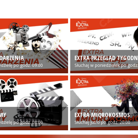
DARZENIA
EXTRA PRZEGLĄD TYGODN
edzielę po godz. 09:00
Słuchaj w poniedziałek po godz.
LMY
EXTRA MIQROKOSMOS
edzielę po godz. 08:00
Słuchaj jutro po godz. 20:00