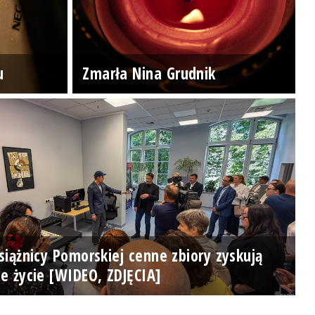
u
Zmarła Nina Grudnik
iążnicy Pomorskiej cenne zbiory zyskują
e życie [WIDEO, ZDJĘCIA]