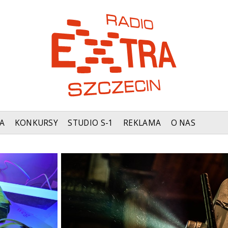
A
KONKURSY
STUDIO S-1
REKLAMA
O NAS