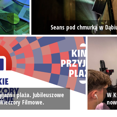
Seans pod chmurką w Dąbi
yjaźń i plaża. Jubileuszowe
W Ks
Wieczory Filmowe.
now