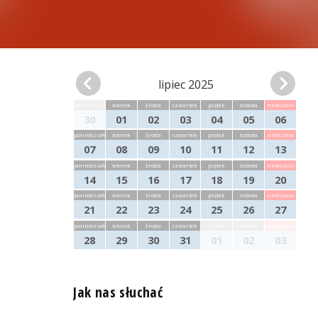
lipiec 2025
poniedziałek
wtorek
środa
czwartek
piątek
sobota
niedziela
30
01
02
03
04
05
06
poniedziałek
wtorek
środa
czwartek
piątek
sobota
niedziela
07
08
09
10
11
12
13
poniedziałek
wtorek
środa
czwartek
piątek
sobota
niedziela
14
15
16
17
18
19
20
poniedziałek
wtorek
środa
czwartek
piątek
sobota
niedziela
21
22
23
24
25
26
27
poniedziałek
wtorek
środa
czwartek
piątek
sobota
niedziela
28
29
30
31
01
02
03
Jak nas słuchać