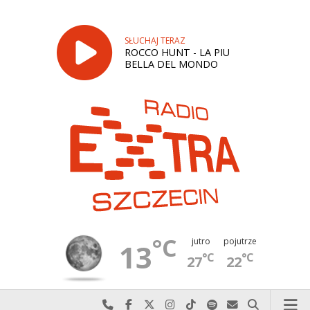
SŁUCHAJ TERAZ
ROCCO HUNT - LA PIU
BELLA DEL MONDO
°C
jutro
pojutrze
13
°C
°C
27
22
Najlepiej po prostu do nas zadzwoń
Odwiedź nas na Facebook-u
Odwiedź nas na X
Odwiedź nas na Instagram-ie
Odwiedź nas na TikTok-u
Szukaj nas na Spotify
Wyślij do nas w
Szukaj