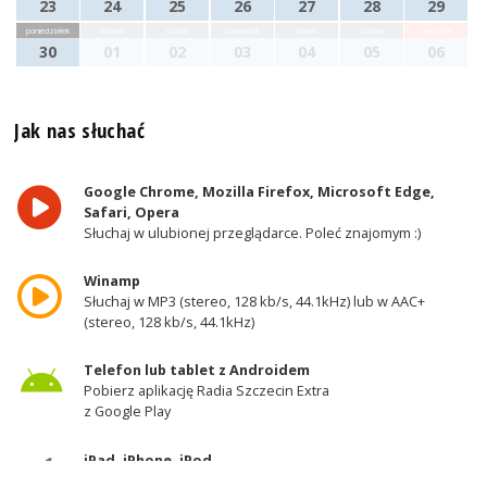
23
24
25
26
27
28
29
poniedziałek
wtorek
środa
czwartek
piątek
sobota
niedziela
30
01
02
03
04
05
06
Jak nas słuchać
Google Chrome, Mozilla Firefox, Microsoft Edge,
Safari, Opera
Słuchaj w ulubionej przeglądarce. Poleć znajomym :)
Winamp
Słuchaj w MP3 (stereo, 128 kb/s, 44.1kHz) lub w AAC+
(stereo, 128 kb/s, 44.1kHz)
Telefon lub tablet z Androidem
Pobierz aplikację Radia Szczecin Extra
z Google Play
iPad, iPhone, iPod
Pobierz aplikację Radia Szczecin