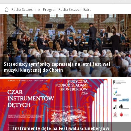
Radio Szczecin
»
Program Radia Szczecin Extra
Szczecińscy symfonicy zapraszają na letni festiwal
muzyki klasycznej do Chorin
Instrumenty dęte na Festiwalu Grünebergów