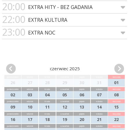
20:00
EXTRA HITY - BEZ GADANIA
22:00
EXTRA KULTURA
23:00
EXTRA NOC
czerwiec 2025
poniedziałek
wtorek
środa
czwartek
piątek
sobota
niedziela
26
27
28
29
30
31
01
poniedziałek
wtorek
środa
czwartek
piątek
sobota
niedziela
02
03
04
05
06
07
08
poniedziałek
wtorek
środa
czwartek
piątek
sobota
niedziela
09
10
11
12
13
14
15
poniedziałek
wtorek
środa
czwartek
piątek
sobota
niedziela
16
17
18
19
20
21
22
poniedziałek
wtorek
środa
czwartek
piątek
sobota
niedziela