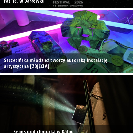
raz 18. w Darłówku
Szczecińska młodzież tworzy autorską instalację
artystyczną [ZDJĘCIA]
Seans pod chmurką w Dąbiu