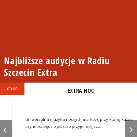
Najbliższe audycje w Radiu
Szczecin Extra
00:00
EXTRA NOC
Uniwersalna muzyka nocnych marków, przy której każda
czynność będzie jeszcze przyjemniejsza.