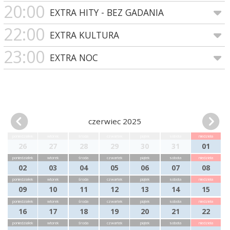
20:00
EXTRA HITY - BEZ GADANIA
22:00
EXTRA KULTURA
23:00
EXTRA NOC
czerwiec 2025
poniedziałek
wtorek
środa
czwartek
piątek
sobota
niedziela
26
27
28
29
30
31
01
poniedziałek
wtorek
środa
czwartek
piątek
sobota
niedziela
02
03
04
05
06
07
08
poniedziałek
wtorek
środa
czwartek
piątek
sobota
niedziela
09
10
11
12
13
14
15
poniedziałek
wtorek
środa
czwartek
piątek
sobota
niedziela
16
17
18
19
20
21
22
poniedziałek
wtorek
środa
czwartek
piątek
sobota
niedziela