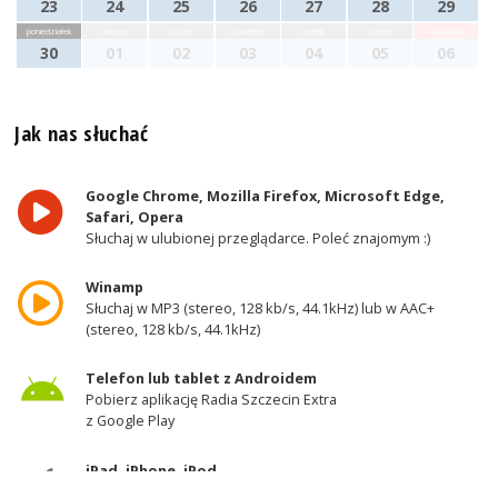
23
24
25
26
27
28
29
poniedziałek
wtorek
środa
czwartek
piątek
sobota
niedziela
30
01
02
03
04
05
06
Jak nas słuchać
Google Chrome, Mozilla Firefox, Microsoft Edge,
Safari, Opera
Słuchaj w ulubionej przeglądarce. Poleć znajomym :)
Winamp
Słuchaj w MP3 (stereo, 128 kb/s, 44.1kHz) lub w AAC+
(stereo, 128 kb/s, 44.1kHz)
Telefon lub tablet z Androidem
Pobierz aplikację Radia Szczecin Extra
z Google Play
iPad, iPhone, iPod
Pobierz aplikację Radia Szczecin