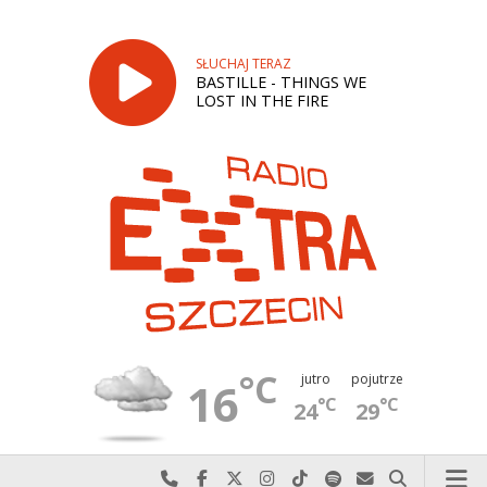
SŁUCHAJ TERAZ
BASTILLE - THINGS WE
LOST IN THE FIRE
°C
jutro
pojutrze
16
°C
°C
24
29
Najlepiej po prostu do nas zadzwoń
Odwiedź nas na Facebook-u
Odwiedź nas na X
Odwiedź nas na Instagram-ie
Odwiedź nas na TikTok-u
Szukaj nas na Spotify
Wyślij do nas w
Szukaj