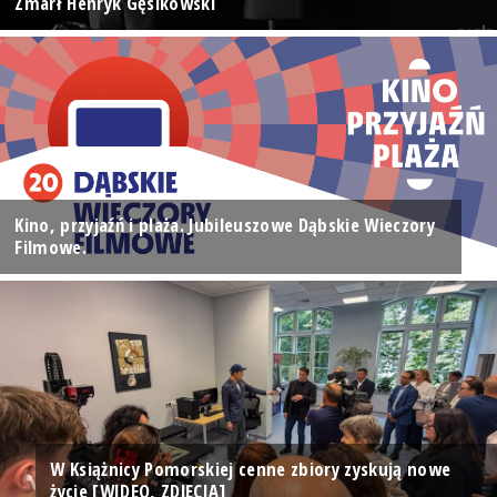
Zmarł Henryk Gęsikowski
Kino, przyjaźń i plaża. Jubileuszowe Dąbskie Wieczory
Filmowe.
W Książnicy Pomorskiej cenne zbiory zyskują nowe
życie [WIDEO, ZDJĘCIA]