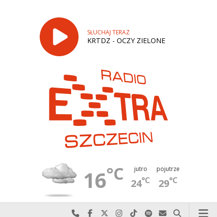
SŁUCHAJ TERAZ
KRTDZ - OCZY ZIELONE
°C
jutro
pojutrze
16
°C
°C
24
29
Najlepiej po prostu do nas zadzwoń
Odwiedź nas na Facebook-u
Odwiedź nas na X
Odwiedź nas na Instagram-ie
Odwiedź nas na TikTok-u
Szukaj nas na Spotify
Wyślij do nas w
Szukaj