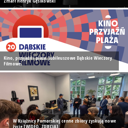
Zmarł Henryk Gęsikowski
Kino, przyjaźń i plaża. Jubileuszowe Dąbskie Wieczory
Filmowe.
W Książnicy Pomorskiej cenne zbiory zyskują nowe
życie [WIDEO, ZDJĘCIA]