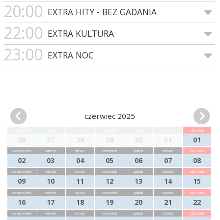
20:00
EXTRA HITY - BEZ GADANIA
22:00
EXTRA KULTURA
23:00
EXTRA NOC
czerwiec 2025
poniedziałek
wtorek
środa
czwartek
piątek
sobota
niedziela
26
27
28
29
30
31
01
poniedziałek
wtorek
środa
czwartek
piątek
sobota
niedziela
02
03
04
05
06
07
08
poniedziałek
wtorek
środa
czwartek
piątek
sobota
niedziela
09
10
11
12
13
14
15
poniedziałek
wtorek
środa
czwartek
piątek
sobota
niedziela
16
17
18
19
20
21
22
poniedziałek
wtorek
środa
czwartek
piątek
sobota
niedziela