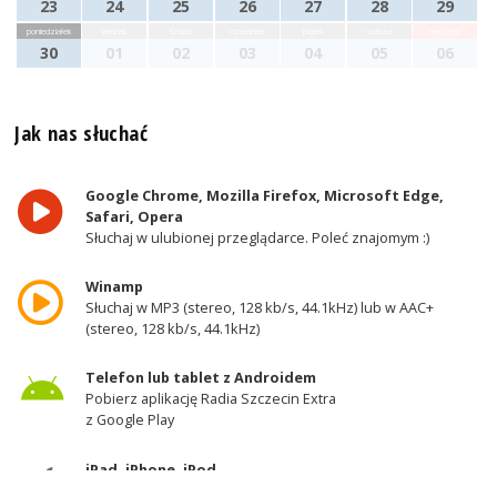
23
24
25
26
27
28
29
poniedziałek
wtorek
środa
czwartek
piątek
sobota
niedziela
30
01
02
03
04
05
06
Jak nas słuchać
Google Chrome, Mozilla Firefox, Microsoft Edge,
Safari, Opera
Słuchaj w ulubionej przeglądarce. Poleć znajomym :)
Winamp
Słuchaj w MP3 (stereo, 128 kb/s, 44.1kHz) lub w AAC+
(stereo, 128 kb/s, 44.1kHz)
Telefon lub tablet z Androidem
Pobierz aplikację Radia Szczecin Extra
z Google Play
iPad, iPhone, iPod
Pobierz aplikację Radia Szczecin