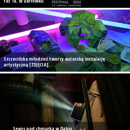
raz 18. w Darłówku
Szczecińska młodzież tworzy autorską instalację
artystyczną [ZDJĘCIA]
Seans pod chmurką w Dąbiu