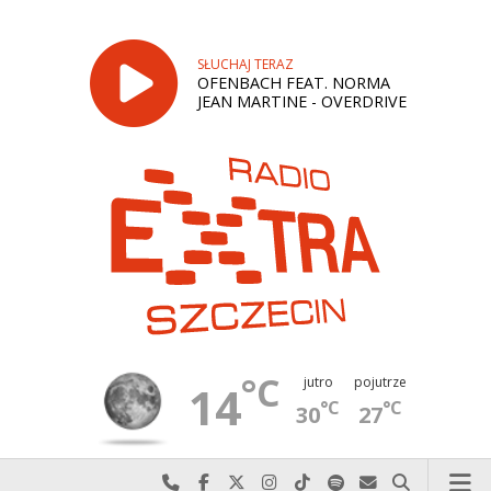
SŁUCHAJ TERAZ
OFENBACH FEAT. NORMA
JEAN MARTINE - OVERDRIVE
°C
jutro
pojutrze
14
°C
°C
30
27
Najlepiej po prostu do nas zadzwoń
Odwiedź nas na Facebook-u
Odwiedź nas na X
Odwiedź nas na Instagram-ie
Odwiedź nas na TikTok-u
Szukaj nas na Spotify
Wyślij do nas w
Szukaj