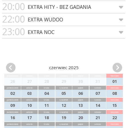
20:00
EXTRA HITY - BEZ GADANIA
22:00
EXTRA WUDOO
23:00
EXTRA NOC
czerwiec 2025
poniedziałek
wtorek
środa
czwartek
piątek
sobota
niedziela
26
27
28
29
30
31
01
poniedziałek
wtorek
środa
czwartek
piątek
sobota
niedziela
02
03
04
05
06
07
08
poniedziałek
wtorek
środa
czwartek
piątek
sobota
niedziela
09
10
11
12
13
14
15
poniedziałek
wtorek
środa
czwartek
piątek
sobota
niedziela
16
17
18
19
20
21
22
poniedziałek
wtorek
środa
czwartek
piątek
sobota
niedziela