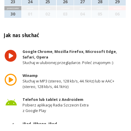
23
24
25
26
27
28
29
poniedziałek
wtorek
środa
czwartek
piątek
sobota
niedziela
30
01
02
03
04
05
06
Jak nas słuchać
Google Chrome, Mozilla Firefox, Microsoft Edge,
Safari, Opera
Słuchaj w ulubionej przeglądarce. Poleć znajomym :)
Winamp
Słuchaj w MP3 (stereo, 128 kb/s, 44.1kHz) lub w AAC+
(stereo, 128 kb/s, 44.1kHz)
Telefon lub tablet z Androidem
Pobierz aplikację Radia Szczecin Extra
z Google Play
iPad, iPhone, iPod
Pobierz aplikację Radia Szczecin