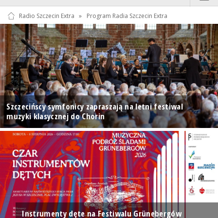
Radio Szczecin Extra
»
Program Radia Szczecin Extra
Szczecińscy symfonicy zapraszają na letni festiwal
muzyki klasycznej do Chorin
Instrumenty dęte na Festiwalu Grünebergów