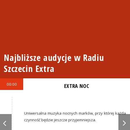
Najbliższe audycje w Radiu
Szczecin Extra
00:00
EXTRA NOC
Uniwersalna muzyka nocnych marków, przy której każda
czynność będzie jeszcze przyjemniejsza.