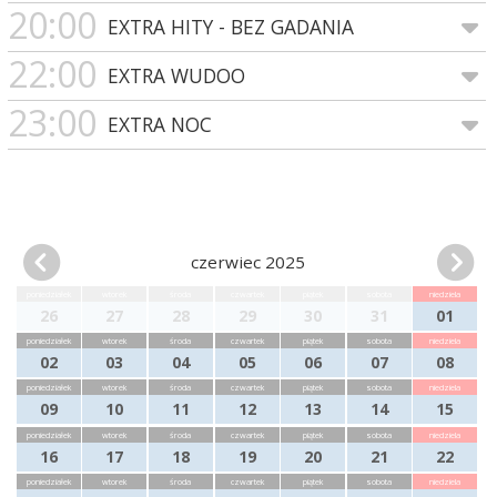
20:00
EXTRA HITY - BEZ GADANIA
22:00
EXTRA WUDOO
23:00
EXTRA NOC
czerwiec 2025
poniedziałek
wtorek
środa
czwartek
piątek
sobota
niedziela
26
27
28
29
30
31
01
poniedziałek
wtorek
środa
czwartek
piątek
sobota
niedziela
02
03
04
05
06
07
08
poniedziałek
wtorek
środa
czwartek
piątek
sobota
niedziela
09
10
11
12
13
14
15
poniedziałek
wtorek
środa
czwartek
piątek
sobota
niedziela
16
17
18
19
20
21
22
poniedziałek
wtorek
środa
czwartek
piątek
sobota
niedziela