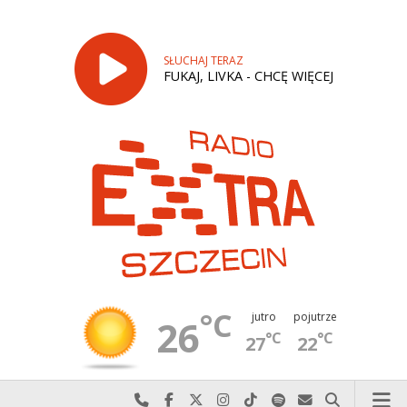
SŁUCHAJ TERAZ
FUKAJ, LIVKA - CHCĘ WIĘCEJ
°C
jutro
pojutrze
26
°C
°C
27
22
Najlepiej po prostu do nas zadzwoń
Odwiedź nas na Facebook-u
Odwiedź nas na X
Odwiedź nas na Instagram-ie
Odwiedź nas na TikTok-u
Szukaj nas na Spotify
Wyślij do nas w
Szukaj