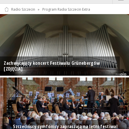
Radio Szczecin
»
Program Radia Szczecin Extra
Zachwycający koncert Festiwalu Grünebergów
[ZDJĘCIA]
Szczecińscy symfonicy zapraszają na letni festiwal