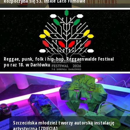
Rozpoczyna się 53. Ińskie Lato Filmowe
Reggae, punk, folk i hip-hop. Reggaenwalde Festival
po raz 18. w Darłówku
Szczecińska młodzież tworzy autorską instalację
artystyczną [ZDJĘCIA]