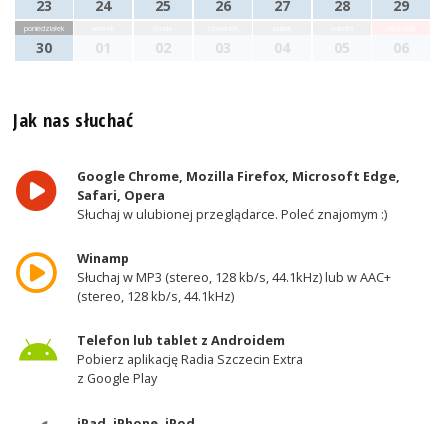
23
24
25
26
27
28
29
poniedziałek
wtorek
środa
czwartek
piątek
sobota
niedziela
30
01
02
03
04
05
06
Jak nas słuchać
Google Chrome, Mozilla Firefox, Microsoft Edge,
Safari, Opera
Słuchaj w ulubionej przeglądarce. Poleć znajomym :)
Winamp
Słuchaj w MP3 (stereo, 128 kb/s, 44.1kHz) lub w AAC+
(stereo, 128 kb/s, 44.1kHz)
Telefon lub tablet z Androidem
Pobierz aplikację Radia Szczecin Extra
z Google Play
iPad, iPhone, iPod
Pobierz aplikację Radia Szczecin