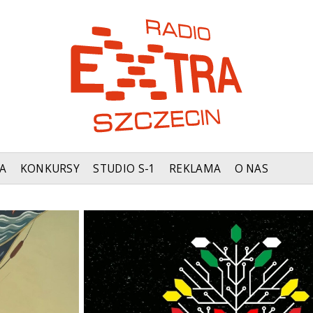
A
KONKURSY
STUDIO S-1
REKLAMA
O NAS