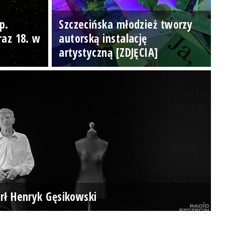
p.
Szczecińska młodzież tworzy
raz 18. w
autorską instalację
artystyczną [ZDJĘCIA]
rł Henryk Gęsikowski