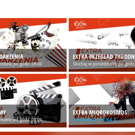
DARZENIA
EXTRA PRZEGLĄD TYGODN
edzielę po godz. 09:00
Słuchaj w poniedziałek po godz.
LMY
EXTRA MIQROKOSMOS
edzielę po godz. 08:00
SŁUCHAJ TERAZ