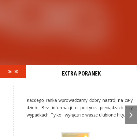
06:00
EXTRA PORANEK
Każdego ranka wprowadzamy dobry nastrój na cały
dzień. Bez informacji o polityce, pieniądzach czy
wypadkach. Tylko i wyłącznie wasze ulubione hity.