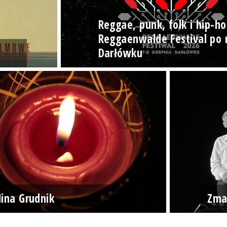
Reggae, punk, folk i hip-ho
Reggaenwalde Festival po 
Darłówku
ina Grudnik
Zma