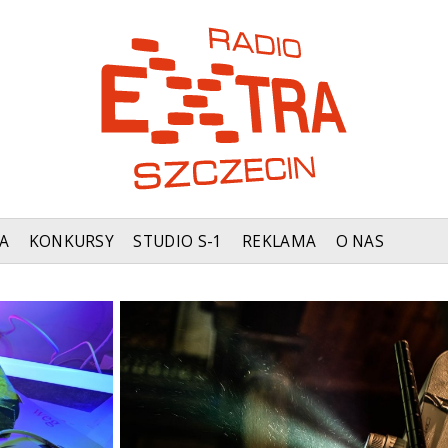
A
KONKURSY
STUDIO S-1
REKLAMA
O NAS