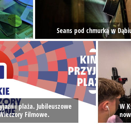
Seans pod chmurką w Dąbi
yjaźń i plaża. Jubileuszowe
W Ks
Wieczory Filmowe.
now