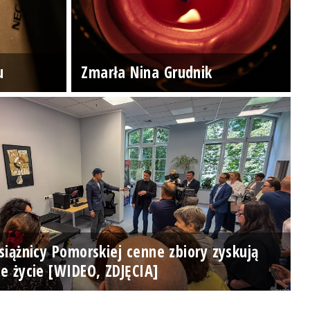
u
Zmarła Nina Grudnik
iążnicy Pomorskiej cenne zbiory zyskują
e życie [WIDEO, ZDJĘCIA]