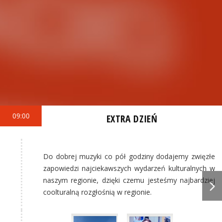
09:00
EXTRA DZIEŃ
Do dobrej muzyki co pół godziny dodajemy zwięzłe
zapowiedzi najciekawszych wydarzeń kulturalnych w
naszym regionie, dzięki czemu jesteśmy najbardziej
coolturalną rozgłośnią w regionie.