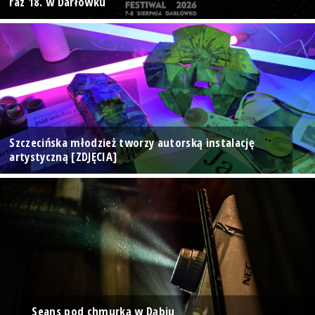
raz 18. w Darłówku
Szczecińska młodzież tworzy autorską instalację
artystyczną [ZDJĘCIA]
Seans pod chmurką w Dąbiu