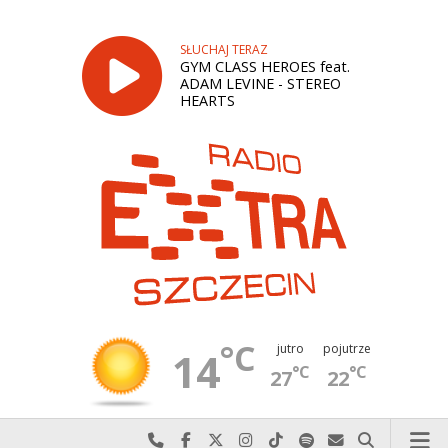
SŁUCHAJ TERAZ
GYM CLASS HEROES feat.
ADAM LEVINE - STEREO
HEARTS
°C
jutro
pojutrze
14
°C
°C
27
22
Najlepiej po prostu do nas zadzwoń
Odwiedź nas na Facebook-u
Odwiedź nas na X
Odwiedź nas na Instagram-ie
Odwiedź nas na TikTok-u
Szukaj nas na Spotify
Wyślij do nas w
Szukaj