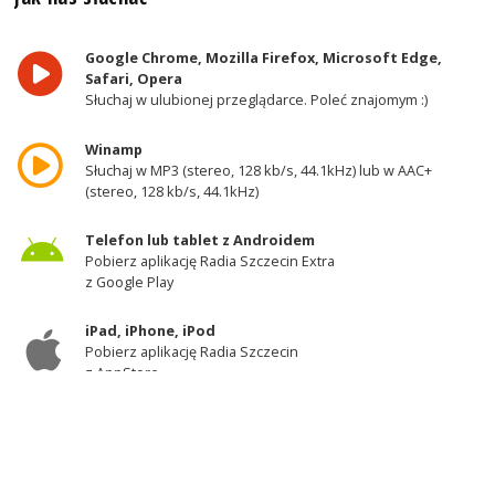
Google Chrome, Mozilla Firefox, Microsoft Edge,
Safari, Opera
Słuchaj w ulubionej przeglądarce. Poleć znajomym :)
Winamp
Słuchaj w MP3 (stereo, 128 kb/s, 44.1kHz) lub w AAC+
(stereo, 128 kb/s, 44.1kHz)
Telefon lub tablet z Androidem
Pobierz aplikację Radia Szczecin Extra
z Google Play
iPad, iPhone, iPod
Pobierz aplikację Radia Szczecin
z AppStore
Odbiornik DAB+
Słuchaj w zachodniej części województwa
zachodniopomorskiego - kanał 11A