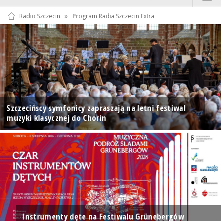
Radio Szczecin
»
Program Radia Szczecin Extra
Szczecińscy symfonicy zapraszają na letni festiwal
muzyki klasycznej do Chorin
Instrumenty dęte na Festiwalu Grünebergów