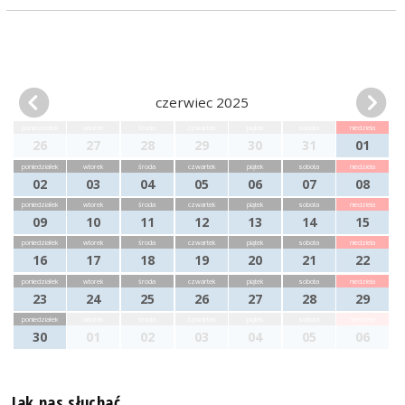
czerwiec 2025
poniedziałek
wtorek
środa
czwartek
piątek
sobota
niedziela
26
27
28
29
30
31
01
poniedziałek
wtorek
środa
czwartek
piątek
sobota
niedziela
02
03
04
05
06
07
08
poniedziałek
wtorek
środa
czwartek
piątek
sobota
niedziela
09
10
11
12
13
14
15
poniedziałek
wtorek
środa
czwartek
piątek
sobota
niedziela
16
17
18
19
20
21
22
poniedziałek
wtorek
środa
czwartek
piątek
sobota
niedziela
23
24
25
26
27
28
29
poniedziałek
wtorek
środa
czwartek
piątek
sobota
niedziela
30
01
02
03
04
05
06
Jak nas słuchać