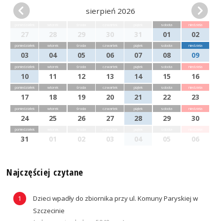
sierpień 2026
poniedziałek
wtorek
środa
czwartek
piątek
sobota
niedziela
27
28
29
30
31
01
02
poniedziałek
wtorek
środa
czwartek
piątek
sobota
niedziela
03
04
05
06
07
08
09
poniedziałek
wtorek
środa
czwartek
piątek
sobota
niedziela
10
11
12
13
14
15
16
poniedziałek
wtorek
środa
czwartek
piątek
sobota
niedziela
17
18
19
20
21
22
23
poniedziałek
wtorek
środa
czwartek
piątek
sobota
niedziela
24
25
26
27
28
29
30
poniedziałek
wtorek
środa
czwartek
piątek
sobota
niedziela
31
01
02
03
04
05
06
Najczęściej czytane
Dzieci wpadły do zbiornika przy ul. Komuny Paryskiej w
Szczecinie