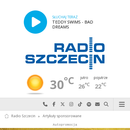
SŁUCHAJ TERAZ
TEDDY SWIMS - BAD
DREAMS
°C
jutro
pojutrze
30
°C
°C
26
22
Najlepiej po prostu do nas zadzwoń
Odwiedź nas na Facebook-u
Odwiedź nas na X
Odwiedź nas na Instagram-ie
Odwiedź nas na TikTok-u
Szukaj nas na Spotify
Wyślij do nas w
Szukaj
Radio Szczecin
»
Artykuły sponsorowane
Autopromocja
Reklama