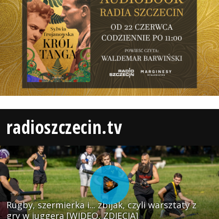
radioszczecin.tv
Rugby, szermierka i... zbijak, czyli warsztaty z
gry w juggera [WIDEO, ZDJĘCIA]