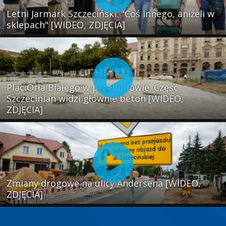
Letni Jarmark Szczeciński. "Coś innego, aniżeli w
sklepach" [WIDEO, ZDJĘCIA]
Plac Orła Białego w przebudowie. Część
Szczecinian widzi głównie beton [WIDEO,
ZDJĘCIA]
Zmiany drogowe na ulicy Andersena [WIDEO,
ZDJĘCIA]