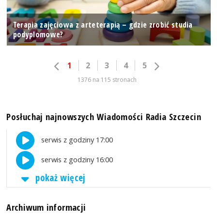
Terapia zajęciowa z arteterapią – gdzie zrobić studia
podyplomowe?
1
2
3
4
5
1376 na 115 stronach
Posłuchaj najnowszych Wiadomości Radia Szczecin
serwis z godziny 17:00
serwis z godziny 16:00
pokaż więcej
Archiwum informacji