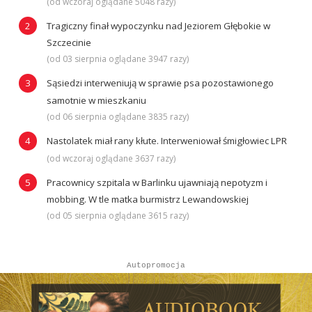
(od wczoraj oglądane 5048 razy)
Tragiczny finał wypoczynku nad Jeziorem Głębokie w
Szczecinie
(od 03 sierpnia oglądane 3947 razy)
Sąsiedzi interweniują w sprawie psa pozostawionego
samotnie w mieszkaniu
(od 06 sierpnia oglądane 3835 razy)
Nastolatek miał rany kłute. Interweniował śmigłowiec LPR
(od wczoraj oglądane 3637 razy)
Pracownicy szpitala w Barlinku ujawniają nepotyzm i
mobbing. W tle matka burmistrz Lewandowskiej
(od 05 sierpnia oglądane 3615 razy)
Autopromocja