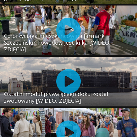
Co przyciąga mieszkańców na Jarmark
Szczeciński? Powodów jest kilka [WIDEO,
ZDJĘCIA]
Ostatni moduł pływającego doku został
zwodowany [WIDEO, ZDJĘCIA]