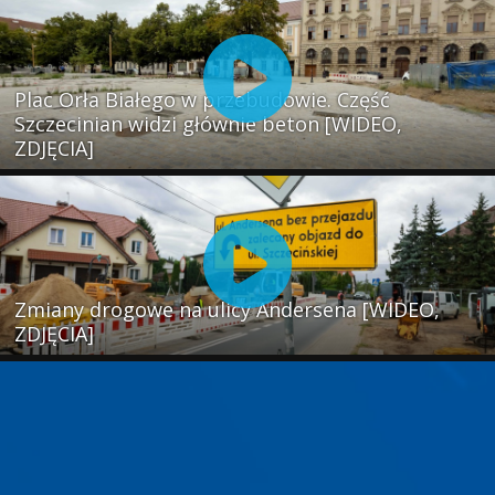
Plac Orła Białego w przebudowie. Część
Szczecinian widzi głównie beton [WIDEO,
ZDJĘCIA]
Zmiany drogowe na ulicy Andersena [WIDEO,
ZDJĘCIA]