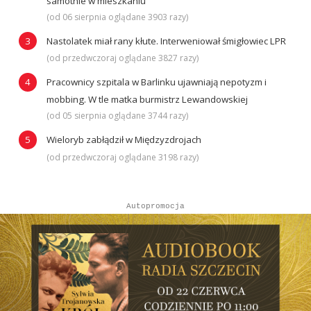
samotnie w mieszkaniu
(od 06 sierpnia oglądane 3903 razy)
Nastolatek miał rany kłute. Interweniował śmigłowiec LPR
(od przedwczoraj oglądane 3827 razy)
Pracownicy szpitala w Barlinku ujawniają nepotyzm i
mobbing. W tle matka burmistrz Lewandowskiej
(od 05 sierpnia oglądane 3744 razy)
Wieloryb zabłądził w Międzyzdrojach
(od przedwczoraj oglądane 3198 razy)
Autopromocja