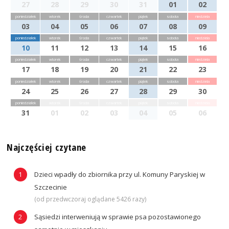
27
28
29
30
31
01
02
poniedziałek
wtorek
środa
czwartek
piątek
sobota
niedziela
03
04
05
06
07
08
09
poniedziałek
wtorek
środa
czwartek
piątek
sobota
niedziela
10
11
12
13
14
15
16
poniedziałek
wtorek
środa
czwartek
piątek
sobota
niedziela
17
18
19
20
21
22
23
poniedziałek
wtorek
środa
czwartek
piątek
sobota
niedziela
24
25
26
27
28
29
30
poniedziałek
wtorek
środa
czwartek
piątek
sobota
niedziela
31
01
02
03
04
05
06
Najczęściej czytane
Dzieci wpadły do zbiornika przy ul. Komuny Paryskiej w
Szczecinie
(od przedwczoraj oglądane 5426 razy)
Sąsiedzi interweniują w sprawie psa pozostawionego