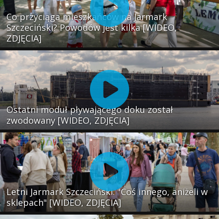
Co przyciąga mieszkańców na Jarmark
Szczeciński? Powodów jest kilka [WIDEO,
ZDJĘCIA]
Ostatni moduł pływającego doku został
zwodowany [WIDEO, ZDJĘCIA]
Letni Jarmark Szczeciński. "Coś innego, aniżeli w
sklepach" [WIDEO, ZDJĘCIA]