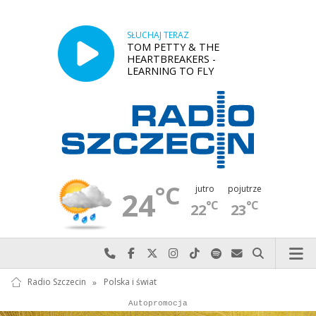
SŁUCHAJ TERAZ
TOM PETTY & THE
HEARTBREAKERS -
LEARNING TO FLY
°C
jutro
pojutrze
24
°C
°C
22
23
Najlepiej po prostu do nas zadzwoń
Odwiedź nas na Facebook-u
Odwiedź nas na X
Odwiedź nas na Instagram-ie
Odwiedź nas na TikTok-u
Szukaj nas na Spotify
Wyślij do nas w
Szukaj
Radio Szczecin
»
Polska i świat
Autopromocja
Reklama