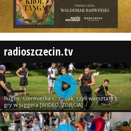
radioszczecin.tv
Rugby, szermierka i... zbijak, czyli warsztaty z
gry w juggera [WIDEO, ZDJĘCIA]