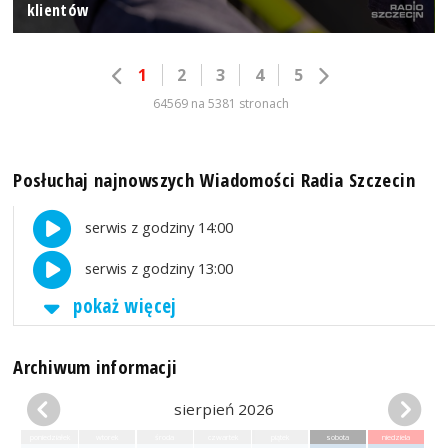
klientów
1
2
3
4
5
64569 na 5381 stronach
Posłuchaj najnowszych Wiadomości Radia Szczecin
serwis z godziny 14:00
serwis z godziny 13:00
pokaż więcej
Archiwum informacji
sierpień 2026
poniedziałek
wtorek
środa
czwartek
piątek
sobota
niedziela