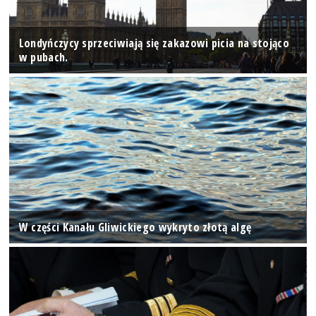
Londyńczycy sprzeciwiają się zakazowi picia na stojąco
w pubach.
W części Kanału Gliwickiego wykryto złotą algę