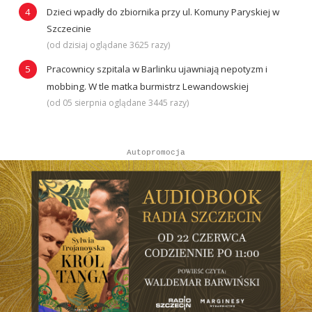
Dzieci wpadły do zbiornika przy ul. Komuny Paryskiej w
Szczecinie
(od dzisiaj oglądane 3625 razy)
Pracownicy szpitala w Barlinku ujawniają nepotyzm i
mobbing. W tle matka burmistrz Lewandowskiej
(od 05 sierpnia oglądane 3445 razy)
Autopromocja