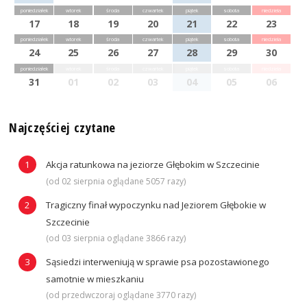
poniedziałek
wtorek
środa
czwartek
piątek
sobota
niedziela
17
18
19
20
21
22
23
poniedziałek
wtorek
środa
czwartek
piątek
sobota
niedziela
24
25
26
27
28
29
30
poniedziałek
wtorek
środa
czwartek
piątek
sobota
niedziela
31
01
02
03
04
05
06
Najczęściej czytane
Akcja ratunkowa na jeziorze Głębokim w Szczecinie
(od 02 sierpnia oglądane 5057 razy)
Tragiczny finał wypoczynku nad Jeziorem Głębokie w
Szczecinie
(od 03 sierpnia oglądane 3866 razy)
Sąsiedzi interweniują w sprawie psa pozostawionego
samotnie w mieszkaniu
(od przedwczoraj oglądane 3770 razy)