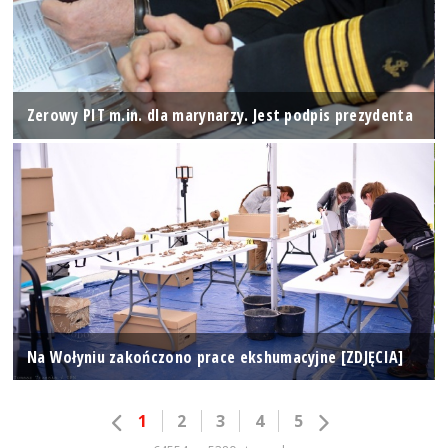
Zerowy PIT m.in. dla marynarzy. Jest podpis prezydenta
Na Wołyniu zakończono prace ekshumacyjne [ZDJĘCIA]
1
2
3
4
5