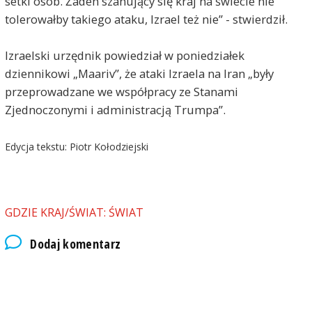
setki osób. Żaden szanujący się kraj na świecie nie
tolerowałby takiego ataku, Izrael też nie” - stwierdził.
Izraelski urzędnik powiedział w poniedziałek
dziennikowi „Maariv”, że ataki Izraela na Iran „były
przeprowadzane we współpracy ze Stanami
Zjednoczonymi i administracją Trumpa”.
Edycja tekstu: Piotr Kołodziejski
GDZIE KRAJ/ŚWIAT: ŚWIAT
Dodaj komentarz