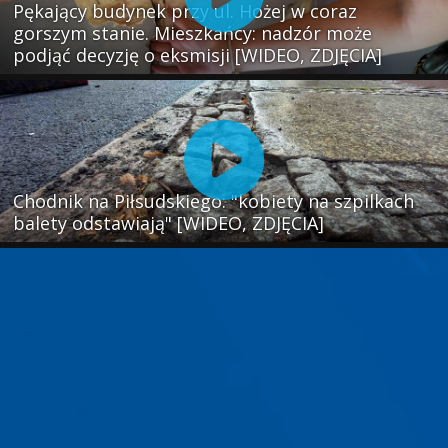
Pękający budynek przy ul. Hożej w coraz
gorszym stanie. Mieszkańcy: nadzór może
podjąć decyzję o eksmisji [WIDEO, ZDJĘCIA]
Chodnik na Piłsudskiego: "kobiety na szpilkach
balety odstawiają" [WIDEO, ZDJĘCIA]