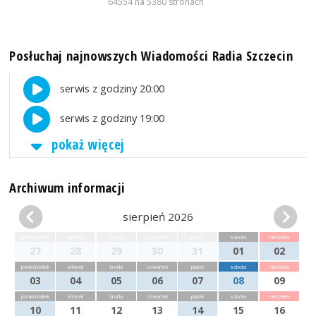
64554 na 5380 stronach
Posłuchaj najnowszych Wiadomości Radia Szczecin
serwis z godziny 20:00
serwis z godziny 19:00
pokaż więcej
Archiwum informacji
sierpień 2026
poniedziałek
wtorek
środa
czwartek
piątek
sobota
niedziela
27
28
29
30
31
01
02
poniedziałek
wtorek
środa
czwartek
piątek
sobota
niedziela
03
04
05
06
07
08
09
poniedziałek
wtorek
środa
czwartek
piątek
sobota
niedziela
10
11
12
13
14
15
16