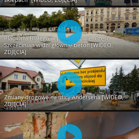
Plac Orła Białego w przebudowie. Część
Szczecinian widzi głównie beton [WIDEO,
ZDJĘCIA]
Zmiany drogowe na ulicy Andersena [WIDEO,
ZDJĘCIA]