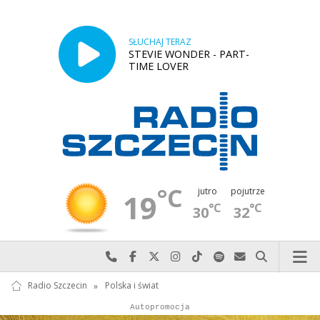
SŁUCHAJ TERAZ
STEVIE WONDER - PART-
TIME LOVER
°C
jutro
pojutrze
19
°C
°C
30
32
Najlepiej po prostu do nas zadzwoń
Odwiedź nas na Facebook-u
Odwiedź nas na X
Odwiedź nas na Instagram-ie
Odwiedź nas na TikTok-u
Szukaj nas na Spotify
Wyślij do nas w
Szukaj
Radio Szczecin
»
Polska i świat
Autopromocja
Reklama