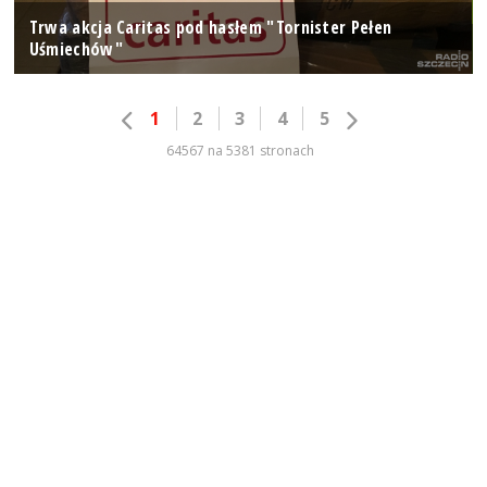
Trwa akcja Caritas pod hasłem "Tornister Pełen
Uśmiechów"
1
2
3
4
5
64567 na 5381 stronach