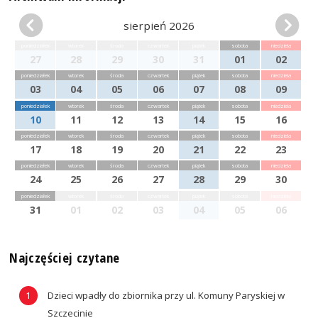
sierpień 2026
poniedziałek
wtorek
środa
czwartek
piątek
sobota
niedziela
27
28
29
30
31
01
02
poniedziałek
wtorek
środa
czwartek
piątek
sobota
niedziela
03
04
05
06
07
08
09
poniedziałek
wtorek
środa
czwartek
piątek
sobota
niedziela
10
11
12
13
14
15
16
poniedziałek
wtorek
środa
czwartek
piątek
sobota
niedziela
17
18
19
20
21
22
23
poniedziałek
wtorek
środa
czwartek
piątek
sobota
niedziela
24
25
26
27
28
29
30
poniedziałek
wtorek
środa
czwartek
piątek
sobota
niedziela
31
01
02
03
04
05
06
Najczęściej czytane
Dzieci wpadły do zbiornika przy ul. Komuny Paryskiej w
Szczecinie