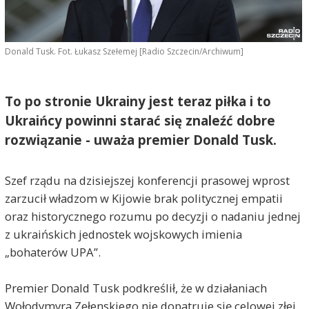
Donald Tusk. Fot. Łukasz Szełemej [Radio Szczecin/Archiwum]
To po stronie Ukrainy jest teraz piłka i to
Ukraińcy powinni starać się znaleźć dobre
rozwiązanie - uważa premier Donald Tusk.
Szef rządu na dzisiejszej konferencji prasowej wprost
zarzucił władzom w Kijowie brak politycznej empatii
oraz historycznego rozumu po decyzji o nadaniu jednej
z ukraińskich jednostek wojskowych imienia
„bohaterów UPA”.
Premier Donald Tusk podkreślił, że w działaniach
Wołodymyra Zełenskiego nie dopatruje się celowej złej