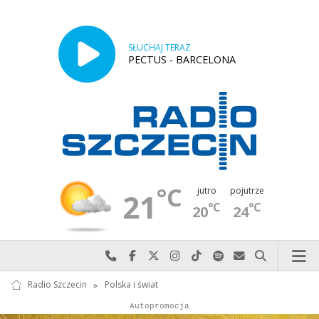
SŁUCHAJ TERAZ
PECTUS - BARCELONA
°C
jutro
pojutrze
21
°C
°C
20
24
Najlepiej po prostu do nas zadzwoń
Odwiedź nas na Facebook-u
Odwiedź nas na X
Odwiedź nas na Instagram-ie
Odwiedź nas na TikTok-u
Szukaj nas na Spotify
Wyślij do nas w
Szukaj
Radio Szczecin
»
Polska i świat
Autopromocja
Reklama