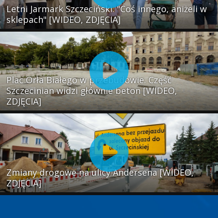
Letni Jarmark Szczeciński. "Coś innego, aniżeli w
sklepach" [WIDEO, ZDJĘCIA]
Plac Orła Białego w przebudowie. Część
Szczecinian widzi głównie beton [WIDEO,
ZDJĘCIA]
Zmiany drogowe na ulicy Andersena [WIDEO,
ZDJĘCIA]