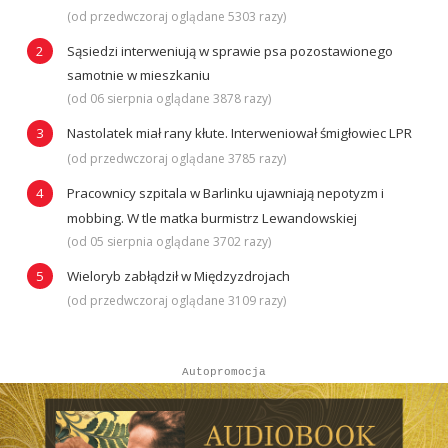
(od przedwczoraj oglądane 5303 razy)
Sąsiedzi interweniują w sprawie psa pozostawionego
samotnie w mieszkaniu
(od 06 sierpnia oglądane 3878 razy)
Nastolatek miał rany kłute. Interweniował śmigłowiec LPR
(od przedwczoraj oglądane 3785 razy)
Pracownicy szpitala w Barlinku ujawniają nepotyzm i
mobbing. W tle matka burmistrz Lewandowskiej
(od 05 sierpnia oglądane 3702 razy)
Wieloryb zabłądził w Międzyzdrojach
(od przedwczoraj oglądane 3109 razy)
Autopromocja