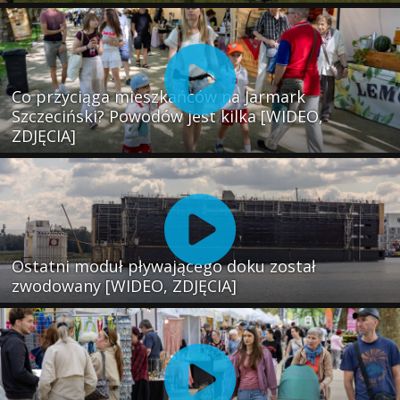
Co przyciąga mieszkańców na Jarmark
Szczeciński? Powodów jest kilka [WIDEO,
ZDJĘCIA]
Ostatni moduł pływającego doku został
zwodowany [WIDEO, ZDJĘCIA]