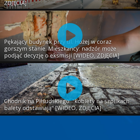
ZDJĘCIA]
Pękający budynek przy ul. Hożej w coraz
gorszym stanie. Mieszkańcy: nadzór może
podjąć decyzję o eksmisji [WIDEO, ZDJĘCIA]
Chodnik na Piłsudskiego: "kobiety na szpilkach
balety odstawiają" [WIDEO, ZDJĘCIA]