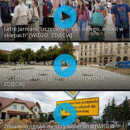
Letni Jarmark Szczeciński. "Coś innego, aniżeli w
sklepach" [WIDEO, ZDJĘCIA]
Plac Orła Białego w przebudowie. Część
Szczecinian widzi głównie beton [WIDEO,
ZDJĘCIA]
Zmiany drogowe na ulicy Andersena [WIDEO,