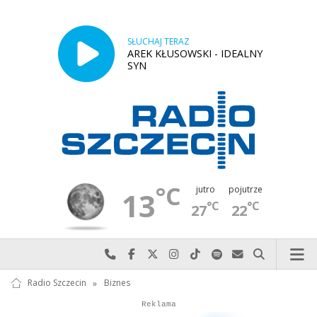
SŁUCHAJ TERAZ
AREK KŁUSOWSKI - IDEALNY
SYN
°C
jutro
pojutrze
13
°C
°C
27
22
Najlepiej po prostu do nas zadzwoń
Odwiedź nas na Facebook-u
Odwiedź nas na X
Odwiedź nas na Instagram-ie
Odwiedź nas na TikTok-u
Szukaj nas na Spotify
Wyślij do nas w
Szukaj
Radio Szczecin
»
Biznes
Autopromocja
Reklama