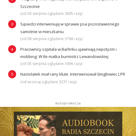
Szczecinie
(od 03 sierpnia oglądane 3895 razy)
Sąsiedzi interweniują w sprawie psa pozostawionego
samotnie w mieszkaniu
(od 06 sierpnia oglądane 3788 razy)
Pracownicy szpitala w Barlinku ujawniają nepotyzm i
mobbing. W tle matka burmistrz Lewandowskiej
(od 05 sierpnia oglądane 3496 razy)
Nastolatek miał rany kłute. Interweniował śmigłowiec LPR
(od wczoraj oglądane 3237 razy)
Autopromocja