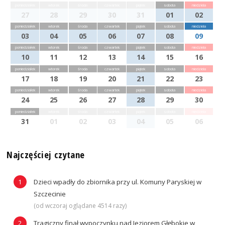
poniedziałek
wtorek
środa
czwartek
piątek
sobota
niedziela
27
28
29
30
31
01
02
poniedziałek
wtorek
środa
czwartek
piątek
sobota
niedziela
03
04
05
06
07
08
09
poniedziałek
wtorek
środa
czwartek
piątek
sobota
niedziela
10
11
12
13
14
15
16
poniedziałek
wtorek
środa
czwartek
piątek
sobota
niedziela
17
18
19
20
21
22
23
poniedziałek
wtorek
środa
czwartek
piątek
sobota
niedziela
24
25
26
27
28
29
30
poniedziałek
wtorek
środa
czwartek
piątek
sobota
niedziela
31
01
02
03
04
05
06
Najczęściej czytane
Dzieci wpadły do zbiornika przy ul. Komuny Paryskiej w
Szczecinie
(od wczoraj oglądane 4514 razy)
Tragiczny finał wypoczynku nad Jeziorem Głębokie w