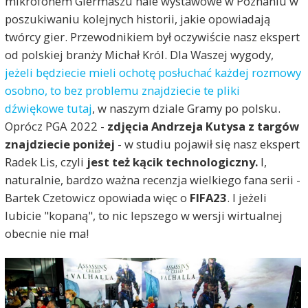
mikrofonem Giermaszu hale wystawowe w Poznaniu w
poszukiwaniu kolejnych historii, jakie opowiadają
twórcy gier. Przewodnikiem był oczywiście nasz ekspert
od polskiej branży Michał Król. Dla Waszej wygody,
jeżeli będziecie mieli ochotę posłuchać każdej rozmowy
osobno, to bez problemu znajdziecie te pliki
dźwiękowe tutaj
, w naszym dziale Gramy po polsku.
Oprócz PGA 2022 -
zdjęcia Andrzeja Kutysa z targów
znajdziecie poniżej
- w studiu pojawił się nasz ekspert
Radek Lis, czyli
jest też kącik technologiczny.
I,
naturalnie, bardzo ważna recenzja wielkiego fana serii -
Bartek Czetowicz opowiada więc o
FIFA23
. I jeżeli
lubicie "kopaną", to nic lepszego w wersji wirtualnej
obecnie nie ma!