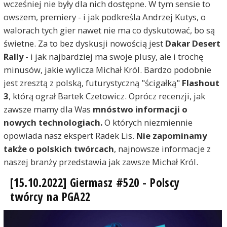
wcześniej nie były dla nich dostępne. W tym sensie to
owszem, premiery - i jak podkreśla Andrzej Kutys, o
walorach tych gier nawet nie ma co dyskutować, bo są
świetne. Za to bez dyskusji nowością jest
Dakar Desert
Rally
- i jak najbardziej ma swoje plusy, ale i trochę
minusów, jakie wylicza Michał Król. Bardzo podobnie
jest zresztą z polską, futurystyczną "ścigałką"
Flashout
3
, którą ograł Bartek Czetowicz. Oprócz recenzji, jak
zawsze mamy dla Was
mnóstwo informacji o
nowych technologiach.
O których niezmiennie
opowiada nasz ekspert Radek Lis.
Nie zapominamy
także o polskich twórcach
, najnowsze informacje z
naszej branży przedstawia jak zawsze Michał Król.
[15.10.2022] Giermasz #520 - Polscy
twórcy na PGA22