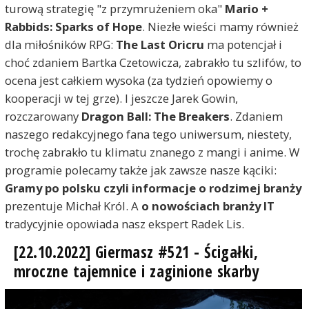
turową strategię "z przymrużeniem oka"
Mario +
Rabbids: Sparks of Hope
. Niezłe wieści mamy również
dla miłośników RPG:
The Last Oricru
ma potencjał i
choć zdaniem Bartka Czetowicza, zabrakło tu szlifów, to
ocena jest całkiem wysoka (za tydzień opowiemy o
kooperacji w tej grze). I jeszcze Jarek Gowin,
rozczarowany
Dragon Ball: The Breakers
. Zdaniem
naszego redakcyjnego fana tego uniwersum, niestety,
trochę zabrakło tu klimatu znanego z mangi i anime. W
programie polecamy także jak zawsze nasze kąciki:
Gramy po polsku czyli informacje o rodzimej branży
prezentuje Michał Król. A
o nowościach branży IT
tradycyjnie opowiada nasz ekspert Radek Lis.
[22.10.2022] Giermasz #521 - Ścigałki,
mroczne tajemnice i zaginione skarby