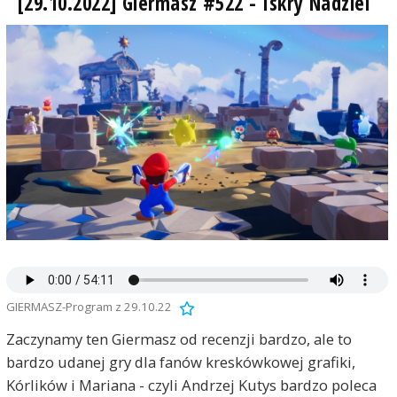
[29.10.2022] Giermasz #522 - Iskry Nadziei
GIERMASZ-Program z 29.10.22
Zaczynamy ten Giermasz od recenzji bardzo, ale to
bardzo udanej gry dla fanów kreskówkowej grafiki,
Kórlików i Mariana - czyli Andrzej Kutys bardzo poleca