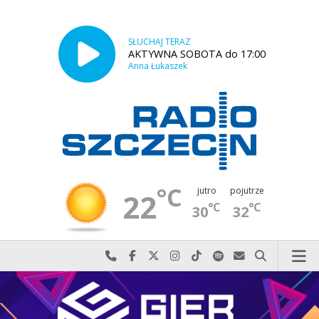
SŁUCHAJ TERAZ
AKTYWNA SOBOTA do 17:00
Anna Łukaszek
°C
jutro
pojutrze
22
°C
°C
30
32
Najlepiej po prostu do nas zadzwoń
Odwiedź nas na Facebook-u
Odwiedź nas na X
Odwiedź nas na Instagram-ie
Odwiedź nas na TikTok-u
Szukaj nas na Spotify
Wyślij do nas w
Szukaj