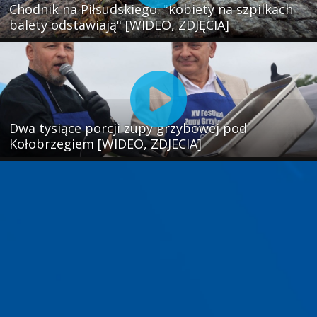
Chodnik na Piłsudskiego: "kobiety na szpilkach
balety odstawiają" [WIDEO, ZDJĘCIA]
Dwa tysiące porcji zupy grzybowej pod
Kołobrzegiem [WIDEO, ZDJECIA]