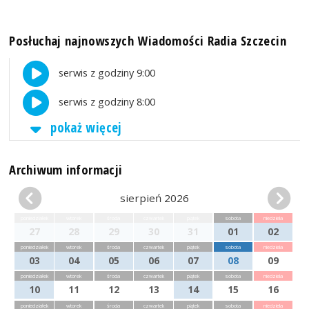
Posłuchaj najnowszych Wiadomości Radia Szczecin
serwis z godziny 9:00
serwis z godziny 8:00
pokaż więcej
Archiwum informacji
sierpień 2026
poniedziałek
wtorek
środa
czwartek
piątek
sobota
niedziela
27
28
29
30
31
01
02
poniedziałek
wtorek
środa
czwartek
piątek
sobota
niedziela
03
04
05
06
07
08
09
poniedziałek
wtorek
środa
czwartek
piątek
sobota
niedziela
10
11
12
13
14
15
16
poniedziałek
wtorek
środa
czwartek
piątek
sobota
niedziela