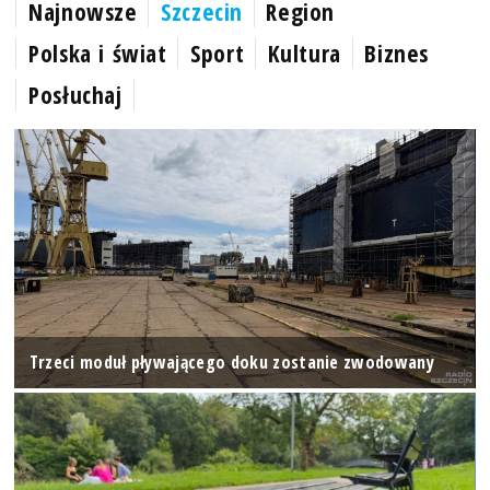
Najnowsze
Szczecin
Region
Polska i świat
Sport
Kultura
Biznes
Posłuchaj
Trzeci moduł pływającego doku zostanie zwodowany