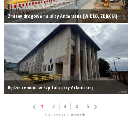
Zmiany drogowe na ulicy Andersena [WIDEO, ZDJĘCIA]
Będzie remont w szpitalu przy Arkońskiej
1
2
3
4
5
52831 na 4403 stronach