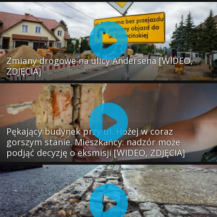
Zmiany drogowe na ulicy Andersena [WIDEO,
ZDJĘCIA]
Pękający budynek przy ul. Hożej w coraz
gorszym stanie. Mieszkańcy: nadzór może
podjąć decyzję o eksmisji [WIDEO, ZDJĘCIA]