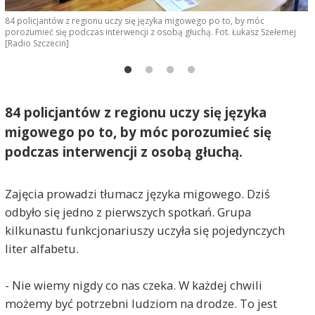
84 policjantów z regionu uczy się języka migowego po to, by móc
8
porozumieć się podczas interwencji z osobą głuchą. Fot. Łukasz Szełemej
p
[Radio Szczecin]
[
84 policjantów z regionu uczy się języka
migowego po to, by móc porozumieć się
podczas interwencji z osobą głuchą.
Zajęcia prowadzi tłumacz języka migowego. Dziś
odbyło się jedno z pierwszych spotkań. Grupa
kilkunastu funkcjonariuszy uczyła się pojedynczych
liter alfabetu.
- Nie wiemy nigdy co nas czeka. W każdej chwili
możemy być potrzebni ludziom na drodze. To jest