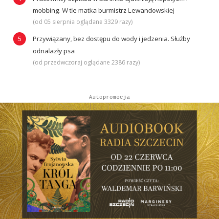
mobbing. W tle matka burmistrz Lewandowskiej
(od 05 sierpnia oglądane 3329 razy)
Przywiązany, bez dostępu do wody i jedzenia. Służby
odnalazły psa
(od przedwczoraj oglądane 2386 razy)
Autopromocja