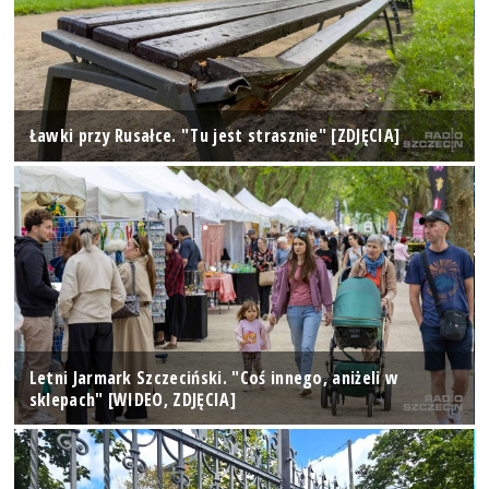
Ławki przy Rusałce. "Tu jest strasznie" [ZDJĘCIA]
Letni Jarmark Szczeciński. "Coś innego, aniżeli w
sklepach" [WIDEO, ZDJĘCIA]