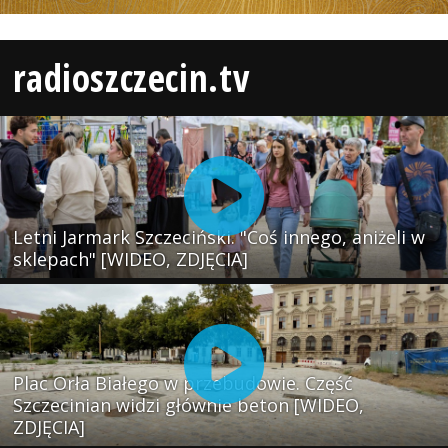
radioszczecin.tv
Letni Jarmark Szczeciński. "Coś innego, aniżeli w
sklepach" [WIDEO, ZDJĘCIA]
Plac Orła Białego w przebudowie. Część
Szczecinian widzi głównie beton [WIDEO,
ZDJĘCIA]