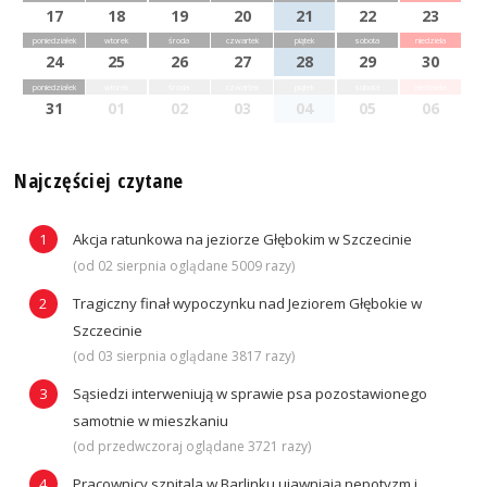
17
18
19
20
21
22
23
poniedziałek
wtorek
środa
czwartek
piątek
sobota
niedziela
24
25
26
27
28
29
30
poniedziałek
wtorek
środa
czwartek
piątek
sobota
niedziela
31
01
02
03
04
05
06
Najczęściej czytane
Akcja ratunkowa na jeziorze Głębokim w Szczecinie
(od 02 sierpnia oglądane 5009 razy)
Tragiczny finał wypoczynku nad Jeziorem Głębokie w
Szczecinie
(od 03 sierpnia oglądane 3817 razy)
Sąsiedzi interweniują w sprawie psa pozostawionego
samotnie w mieszkaniu
(od przedwczoraj oglądane 3721 razy)
Pracownicy szpitala w Barlinku ujawniają nepotyzm i