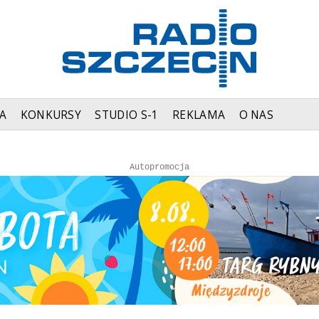
A
KONKURSY
STUDIO S-1
REKLAMA
O NAS
Autopromocja
Autopromocja
Reklama