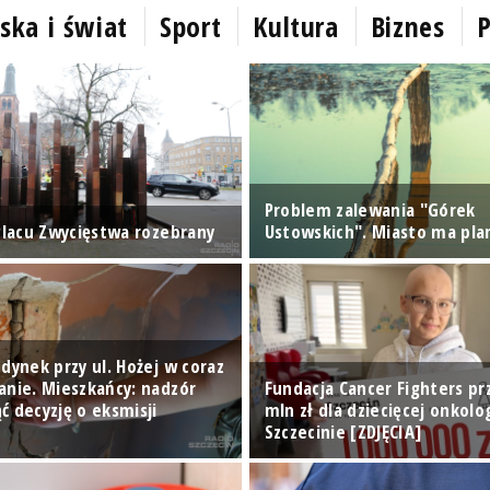
ska i świat
Sport
Kultura
Biznes
P
Problem zalewania "Górek
 Placu Zwycięstwa rozebrany
Ustowskich". Miasto ma pla
dynek przy ul. Hożej w coraz
anie. Mieszkańcy: nadzór
Fundacja Cancer Fighters pr
ć decyzję o eksmisji
mln zł dla dziecięcej onkolo
Szczecinie [ZDJĘCIA]