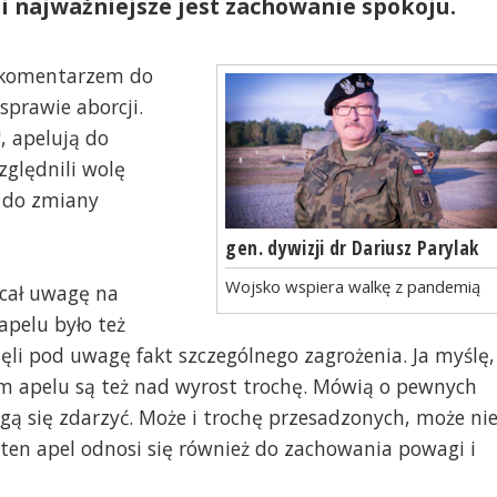
i najważniejsze jest zachowanie spokoju.
 komentarzem do
sprawie aborcji.
, apelują do
zględnili wolę
i do zmiany
gen. dywizji dr Dariusz Parylak
Wojsko wspiera walkę z pandemią
acał uwagę na
apelu było też
ięli pod uwagę fakt szczególnego zagrożenia. Ja myślę,
ym apelu są też nad wyrost trochę. Mówią o pewnych
ą się zdarzyć. Może i trochę przesadzonych, może nie
 ten apel odnosi się również do zachowania powagi i