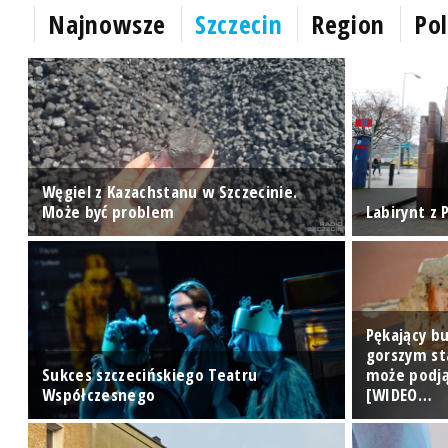
Najnowsze
Szczecin
Region
Pol
Węgiel z Kazachstanu w Szczecinie.
Może być problem
Labirynt z
Pękający bu
gorszym st
im
Sukces szczecińskiego Teatru
może podją
Współczesnego
[WIDEO…