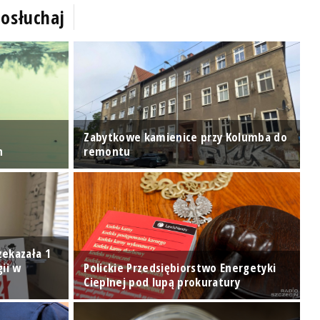
osłuchaj
Zabytkowe kamienice przy Kolumba do
O
n
remontu
P
zekazała 1
gii w
Polickie Przedsiębiorstwo Energetyki
Cieplnej pod lupą prokuratury
S