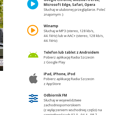
Microsoft Edge, Safari, Opera
Słuchaj w ulubionej przeglądarce. Poleć
znajomym :)
Winamp
Słuchaj w MP3 (stereo, 128 kb/s,
44.1kHz) lub w AAC+ (stereo, 128 kb/s,
44.1kHz)
Telefon lub tablet z Androidem
Pobierz aplikację Radia Szczecin
z Google Play
iPad, iPhone, iPod
Pobierz aplikację Radia Szczecin
z AppStore
Odbiornik FM
Słuchaj w województwie
zachodniopomorskiem
(z wyłączeniem wschodniej części) na
częstotliwościach 92,0 - 94,4 - 98,7 -