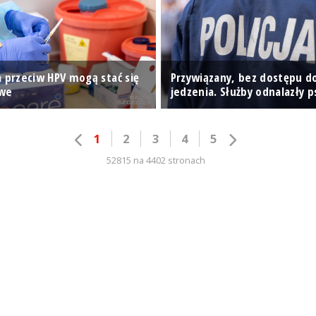
a przeciw HPV mogą stać się
Przywiązany, bez dostępu d
we
jedzenia. Służby odnalazły p
1
2
3
4
5
52815 na 4402 stronach