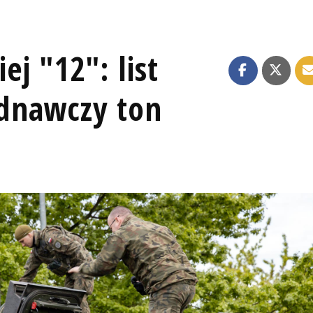
j "12": list
dnawczy ton