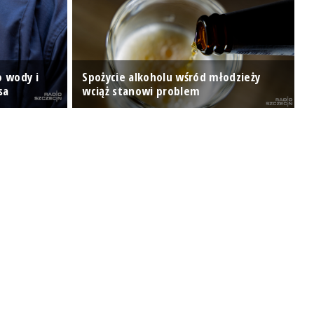
T
o wody i
Spożycie alkoholu wśród młodzieży
s
sa
wciąż stanowi problem
w