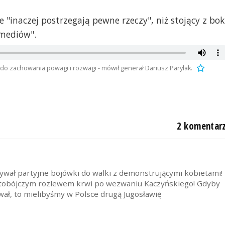
ie "inaczej postrzegają pewne rzeczy", niż stojący z bo
 mediów".
 do zachowania powagi i rozwagi - mówił generał Dariusz Parylak.
2 komentar
ywał partyjne bojówki do walki z demonstrującymi kobietami!
ratobójczym rozlewem krwi po wezwaniu Kaczyńskiego! Gdyby
ywał, to mielibyśmy w Polsce drugą Jugosławię