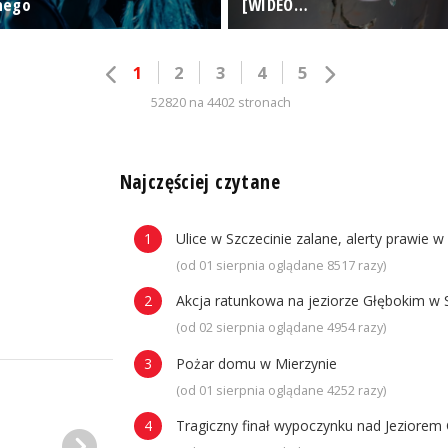
nego
[WIDEO…
1
2
3
4
5
52820 na 4402 stronach
n
Najczęściej czytane
Ulice w Szczecinie zalane, alerty prawie w
(od 01 sierpnia oglądane 8517 razy)
Akcja ratunkowa na jeziorze Głębokim w 
(od 02 sierpnia oglądane 4954 razy)
Pożar domu w Mierzynie
(od 01 sierpnia oglądane 4252 razy)
Tragiczny finał wypoczynku nad Jeziorem 