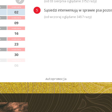
(od 03 sierpnia oglądane 3752 razy)
a
niedziela
Sąsiedzi interweniują w sprawie psa poz
02
(od wczoraj oglądane 3457 razy)
a
niedziela
09
a
niedziela
16
a
niedziela
23
a
niedziela
30
a
niedziela
06
Autopromocja