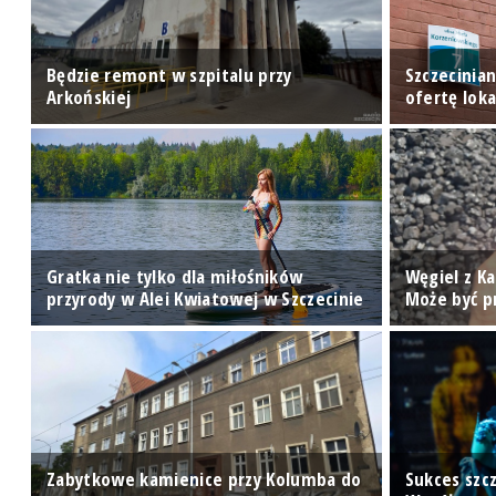
Będzie remont w szpitalu przy
Szczecinia
Arkońskiej
ofertę lok
Gratka nie tylko dla miłośników
Węgiel z K
przyrody w Alei Kwiatowej w Szczecinie
Może być 
Zabytkowe kamienice przy Kolumba do
Sukces szc