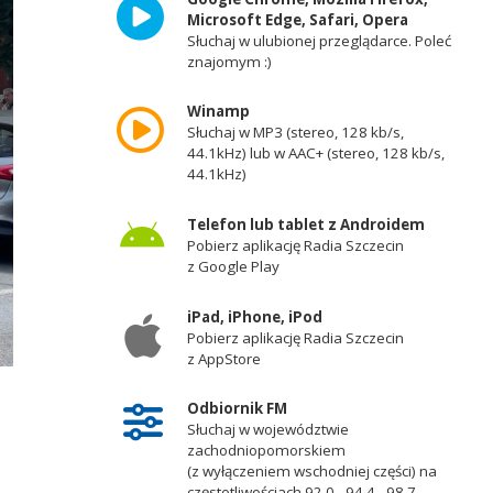
Microsoft Edge, Safari, Opera
Słuchaj w ulubionej przeglądarce. Poleć
znajomym :)
Winamp
Słuchaj w MP3 (stereo, 128 kb/s,
44.1kHz) lub w AAC+ (stereo, 128 kb/s,
44.1kHz)
Telefon lub tablet z Androidem
Pobierz aplikację Radia Szczecin
z Google Play
iPad, iPhone, iPod
Pobierz aplikację Radia Szczecin
z AppStore
Fot. Małgorzata Gwiazda-Elmerych [Radio Szczecin]
Odbiornik FM
Słuchaj w województwie
zachodniopomorskiem
(z wyłączeniem wschodniej części) na
częstotliwościach 92,0 - 94,4 - 98,7 -