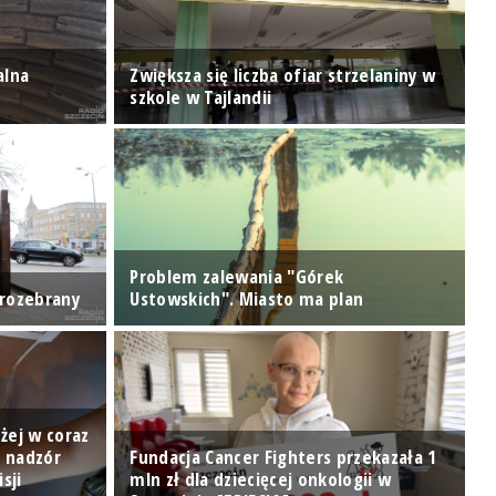
alna
Zwiększa się liczba ofiar strzelaniny w
Z
szkole w Tajlandii
M
Problem zalewania "Górek
L
 rozebrany
Ustowskich". Miasto ma plan
p
żej w coraz
: nadzór
Fundacja Cancer Fighters przekazała 1
sji
mln zł dla dziecięcej onkologii w
W