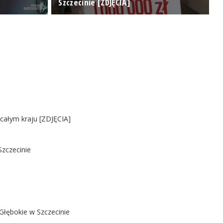
Szczecinie [ZDJĘCIA]
P
 całym kraju [ZDJĘCIA]
Szczecinie
Głębokie w Szczecinie