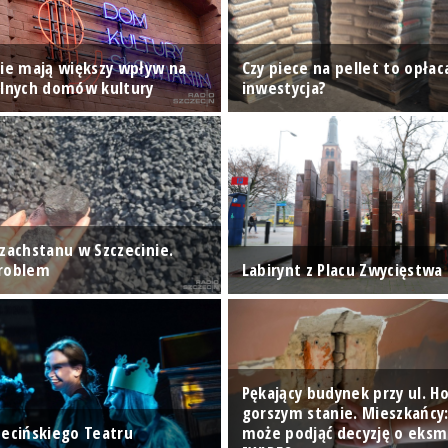
nie mają większy wpływ na
Czy piece na pellet to opłac
alnych domów kultury
inwestycja?
azachstanu w Szczecinie.
problem
Labirynt z Placu Zwycięstwa
Pękający budynek przy ul. Ho
gorszym stanie. Mieszkańcy
zecińskiego Teatru
może podjąć decyzję o eksmi