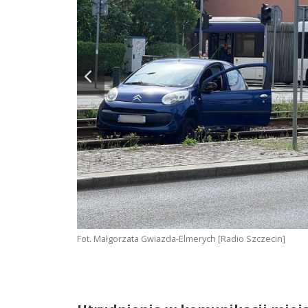
Fot. Małgorzata Gwiazda-Elmerych [Radio Szczecin]