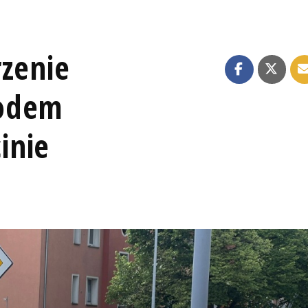
rzenie
hodem
inie