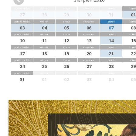
poniedziałek
wtorek
środa
czwartek
piątek
sobot
27
28
29
30
31
01
poniedziałek
wtorek
środa
czwartek
piątek
sobot
03
04
05
06
07
08
poniedziałek
wtorek
środa
czwartek
piątek
sobot
10
11
12
13
14
15
poniedziałek
wtorek
środa
czwartek
piątek
sobot
17
18
19
20
21
22
poniedziałek
wtorek
środa
czwartek
piątek
sobot
24
25
26
27
28
29
poniedziałek
wtorek
środa
czwartek
piątek
sobot
31
01
02
03
04
05