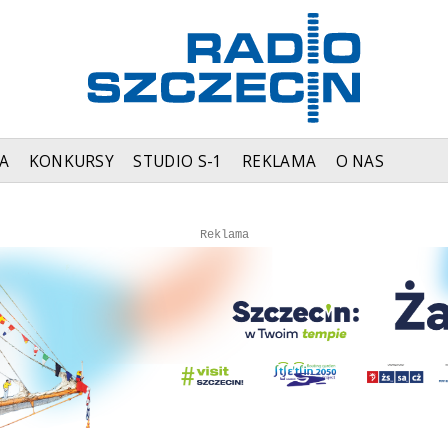
A
KONKURSY
STUDIO S-1
REKLAMA
O NAS
Autopromocja
Autopromocja
Reklama