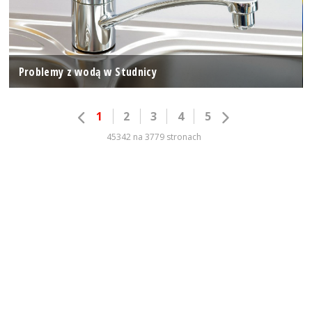
Problemy z wodą w Studnicy
1
2
3
4
5
45342 na 3779 stronach