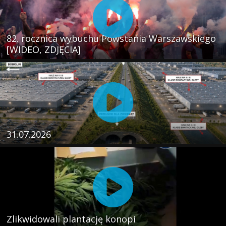
82. rocznica wybuchu Powstania Warszawskiego
[WIDEO, ZDJĘCIA]
31.07.2026
Zlikwidowali plantację konopi