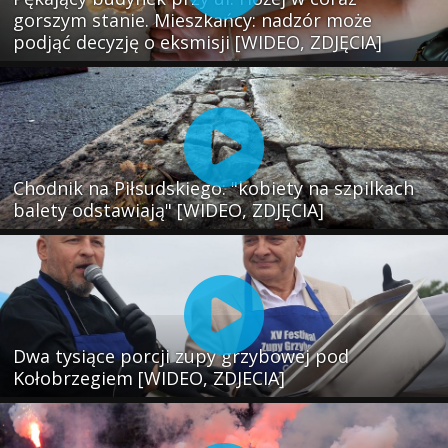
gorszym stanie. Mieszkańcy: nadzór może
podjąć decyzję o eksmisji [WIDEO, ZDJĘCIA]
Chodnik na Piłsudskiego: "kobiety na szpilkach
balety odstawiają" [WIDEO, ZDJĘCIA]
Dwa tysiące porcji zupy grzybowej pod
Kołobrzegiem [WIDEO, ZDJECIA]