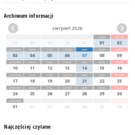
Archiwum informacji
sierpień 2026
poniedziałek
wtorek
środa
czwartek
piątek
sobota
niedziela
27
28
29
30
31
01
02
poniedziałek
wtorek
środa
czwartek
piątek
sobota
niedziela
03
04
05
06
07
08
09
poniedziałek
wtorek
środa
czwartek
piątek
sobota
niedziela
10
11
12
13
14
15
16
poniedziałek
wtorek
środa
czwartek
piątek
sobota
niedziela
17
18
19
20
21
22
23
poniedziałek
wtorek
środa
czwartek
piątek
sobota
niedziela
24
25
26
27
28
29
30
poniedziałek
wtorek
środa
czwartek
piątek
sobota
niedziela
31
01
02
03
04
05
06
Najczęściej czytane