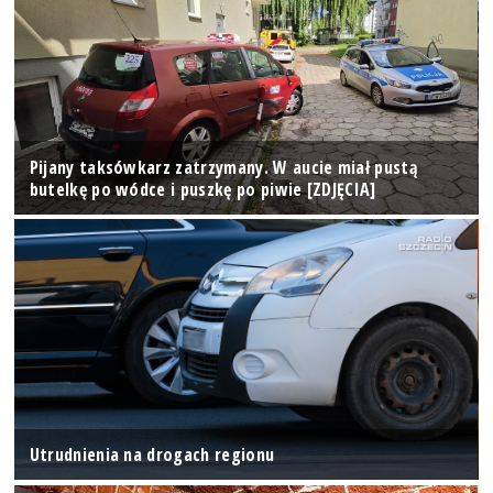
Pijany taksówkarz zatrzymany. W aucie miał pustą
butelkę po wódce i puszkę po piwie [ZDJĘCIA]
Utrudnienia na drogach regionu