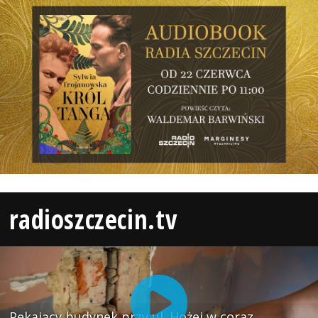
radioszczecin.tv
Pękający budynek przy ul. Hożej w coraz