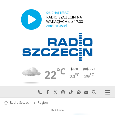
SŁUCHAJ TERAZ
RADIO SZCZECIN NA
WAKACJACH do 17:00
Anna Łukaszek
°C
jutro
pojutrze
22
°C
°C
24
29
Najlepiej po prostu do nas zadzwoń
Odwiedź nas na Facebook-u
Odwiedź nas na X
Odwiedź nas na Instagram-ie
Odwiedź nas na TikTok-u
Szukaj nas na Spotify
Wyślij do nas w
Szukaj
Radio Szczecin
»
Region
Autopromocja
Autopromocja
Reklama