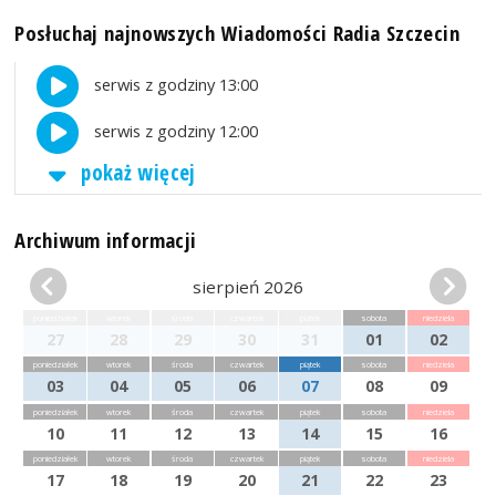
Posłuchaj najnowszych Wiadomości Radia Szczecin
serwis z godziny 13:00
serwis z godziny 12:00
pokaż więcej
Archiwum informacji
sierpień 2026
poniedziałek
wtorek
środa
czwartek
piątek
sobota
niedziela
27
28
29
30
31
01
02
poniedziałek
wtorek
środa
czwartek
piątek
sobota
niedziela
03
04
05
06
07
08
09
poniedziałek
wtorek
środa
czwartek
piątek
sobota
niedziela
10
11
12
13
14
15
16
poniedziałek
wtorek
środa
czwartek
piątek
sobota
niedziela
17
18
19
20
21
22
23