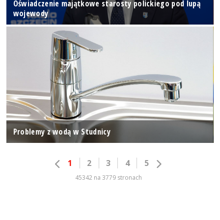
Oświadczenie majątkowe starosty polickiego pod lupą
wojewody
Problemy z wodą w Studnicy
1
2
3
4
5
45342 na 3779 stronach