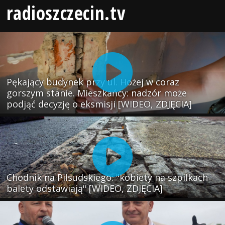
radioszczecin.tv
Pękający budynek przy ul. Hożej w coraz
gorszym stanie. Mieszkańcy: nadzór może
podjąć decyzję o eksmisji [WIDEO, ZDJĘCIA]
Chodnik na Piłsudskiego: "kobiety na szpilkach
balety odstawiają" [WIDEO, ZDJĘCIA]