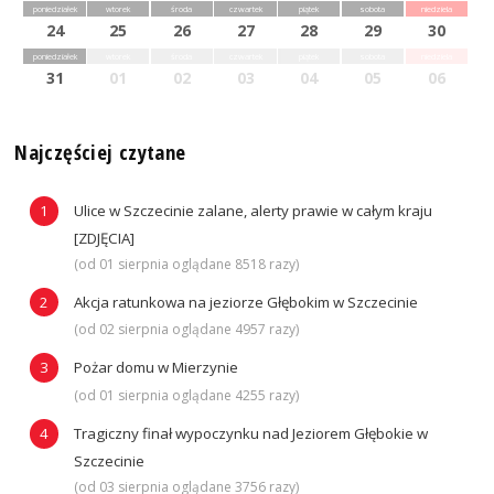
poniedziałek
wtorek
środa
czwartek
piątek
sobota
niedziela
24
25
26
27
28
29
30
poniedziałek
wtorek
środa
czwartek
piątek
sobota
niedziela
31
01
02
03
04
05
06
Najczęściej czytane
Ulice w Szczecinie zalane, alerty prawie w całym kraju
[ZDJĘCIA]
(od 01 sierpnia oglądane 8518 razy)
Akcja ratunkowa na jeziorze Głębokim w Szczecinie
(od 02 sierpnia oglądane 4957 razy)
Pożar domu w Mierzynie
(od 01 sierpnia oglądane 4255 razy)
Tragiczny finał wypoczynku nad Jeziorem Głębokie w
Szczecinie
(od 03 sierpnia oglądane 3756 razy)