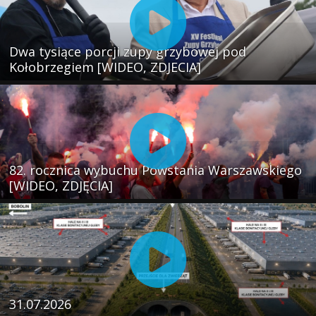
Dwa tysiące porcji zupy grzybowej pod
Kołobrzegiem [WIDEO, ZDJECIA]
82. rocznica wybuchu Powstania Warszawskiego
[WIDEO, ZDJĘCIA]
31.07.2026