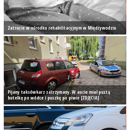
Zatrucie w ośrodku rehabilitacyjnym w Międzywodziu
Pijany taksówkarz zatrzymany. W aucie miał pustą
butelkę po wódce i puszkę po piwie [ZDJĘCIA]