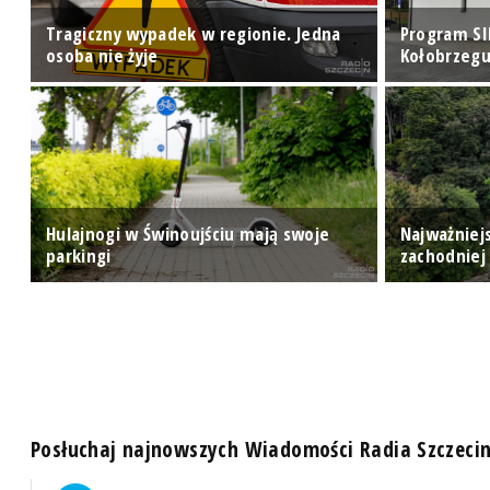
Tragiczny wypadek w regionie. Jedna
Program SI
osoba nie żyje
Kołobrzegu
Hulajnogi w Świnoujściu mają swoje
Najważniej
parkingi
zachodniej
Posłuchaj najnowszych Wiadomości Radia Szczeci