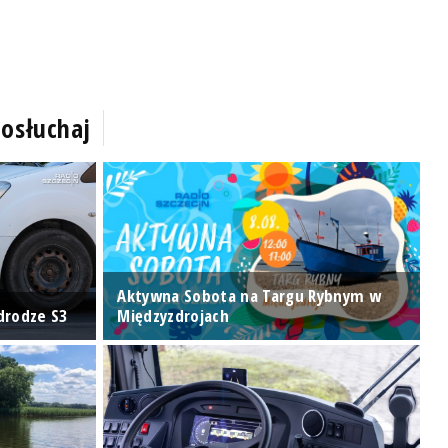
osłuchaj
Aktywna Sobota na Targu Rybnym w
W
drodze S3
Międzyzdrojach
z