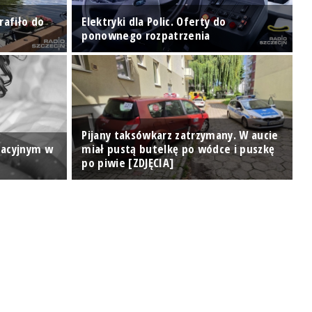
rafiło do
Elektryki dla Polic. Oferty do
J
ponownego rozpatrzenia
u
Pijany taksówkarz zatrzymany. W aucie
tacyjnym w
miał pustą butelkę po wódce i puszkę
"
po piwie [ZDJĘCIA]
k