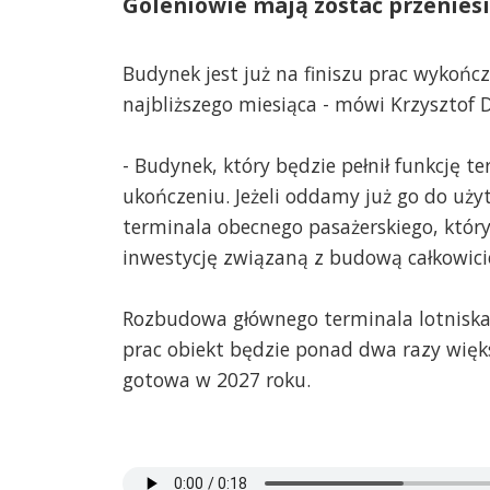
Goleniowie mają zostać przenies
Budynek jest już na finiszu prac wykońc
najbliższego miesiąca - mówi Krzysztof D
- Budynek, który będzie pełnił funkcję t
ukończeniu. Jeżeli oddamy już go do uży
terminala obecnego pasażerskiego, który 
inwestycję związaną z budową całkowici
Rozbudowa głównego terminala lotniska 
prac obiekt będzie ponad dwa razy więks
gotowa w 2027 roku.