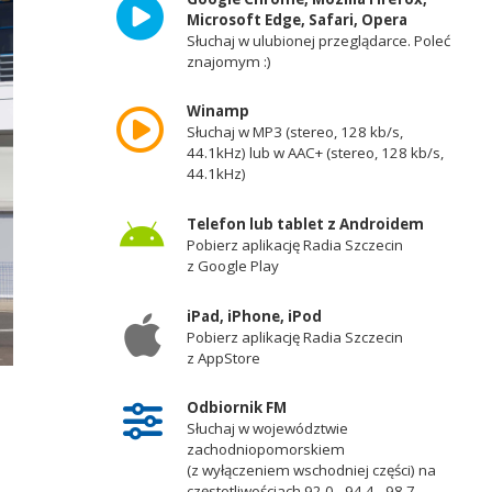
Microsoft Edge, Safari, Opera
Słuchaj w ulubionej przeglądarce. Poleć
znajomym :)
Winamp
Słuchaj w MP3 (stereo, 128 kb/s,
44.1kHz) lub w AAC+ (stereo, 128 kb/s,
44.1kHz)
Telefon lub tablet z Androidem
Pobierz aplikację Radia Szczecin
z Google Play
iPad, iPhone, iPod
Pobierz aplikację Radia Szczecin
z AppStore
Odbiornik FM
Słuchaj w województwie
zachodniopomorskiem
(z wyłączeniem wschodniej części) na
częstotliwościach 92,0 - 94,4 - 98,7 -