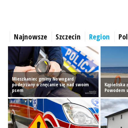
Najnowsze
Szczecin
Region
Pol
Mieszkaniec gminy Nowogard
podejrzany o znęcanie się nad swoim
Kąpieliska
A]
psem
Powodem si