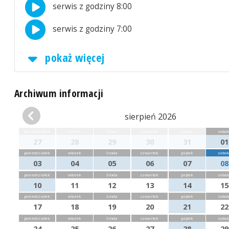
serwis z godziny 8:00
serwis z godziny 7:00
pokaż więcej
Archiwum informacji
sierpień 2026
poniedziałek
wtorek
środa
czwartek
piątek
sobot
27
28
29
30
31
01
poniedziałek
wtorek
środa
czwartek
piątek
sobot
03
04
05
06
07
08
poniedziałek
wtorek
środa
czwartek
piątek
sobot
10
11
12
13
14
15
poniedziałek
wtorek
środa
czwartek
piątek
sobot
17
18
19
20
21
22
poniedziałek
wtorek
środa
czwartek
piątek
sobot
24
25
26
27
28
29