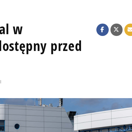
al w
dostępny przed
I