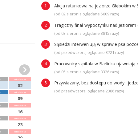
Akcja ratunkowa na jeziorze Głębokim w 
(od 02 sierpnia oglądane 5009 razy)
Tragiczny finał wypoczynku nad Jeziorem 
(od 03 sierpnia oglądane 3815 razy)
Sąsiedzi interweniują w sprawie psa poz
(od przedwczoraj oglądane 3721 razy)
Pracownicy szpitala w Barlinku ujawniaj
(od 05 sierpnia oglądane 3326 razy)
a
niedziela
Przywiązany, bez dostępu do wody i jedze
02
(od przedwczoraj oglądane 2386 razy)
a
niedziela
09
a
niedziela
16
a
niedziela
23
a
niedziela
30