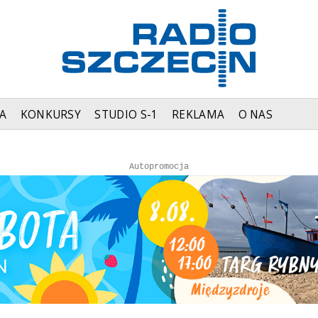
A
KONKURSY
STUDIO S-1
REKLAMA
O NAS
Autopromocja
Autopromocja
Reklama