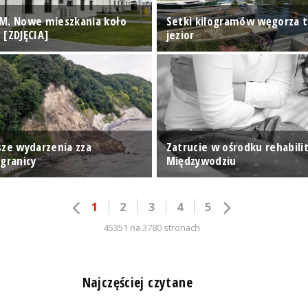
M. Nowe mieszkania koło
Setki kilogramów węgorza t
 [ZDJĘCIA]
jezior
sze wydarzenia zza
Zatrucie w ośrodku rehabili
 granicy
Międzywodziu
1
2
3
4
5
45351 na 3780 stronach
n
Najczęściej czytane