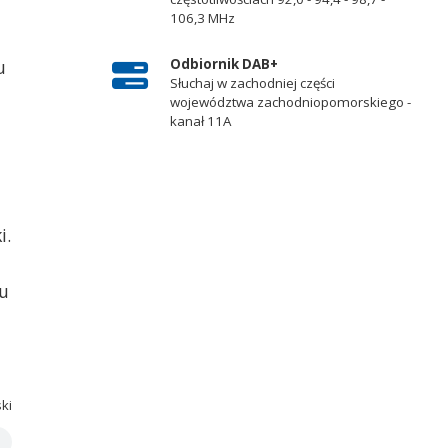
106,3 MHz
Odbiornik DAB+
u
Słuchaj w zachodniej części
województwa zachodniopomorskiego -
kanał 11A
i.
iu
ski