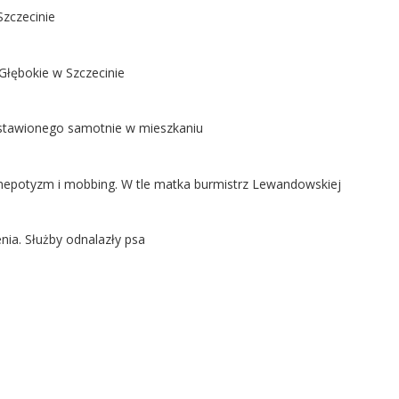
Szczecinie
Głębokie w Szczecinie
ostawionego samotnie w mieszkaniu
ą nepotyzm i mobbing. W tle matka burmistrz Lewandowskiej
nia. Służby odnalazły psa