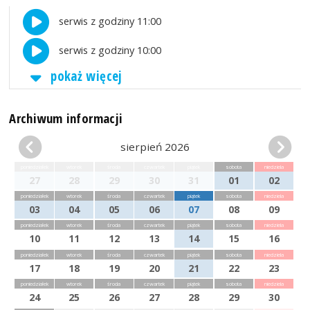
serwis z godziny 11:00
serwis z godziny 10:00
pokaż więcej
Archiwum informacji
sierpień 2026
poniedziałek
wtorek
środa
czwartek
piątek
sobota
niedziela
27
28
29
30
31
01
02
poniedziałek
wtorek
środa
czwartek
piątek
sobota
niedziela
03
04
05
06
07
08
09
poniedziałek
wtorek
środa
czwartek
piątek
sobota
niedziela
10
11
12
13
14
15
16
poniedziałek
wtorek
środa
czwartek
piątek
sobota
niedziela
17
18
19
20
21
22
23
poniedziałek
wtorek
środa
czwartek
piątek
sobota
niedziela
24
25
26
27
28
29
30