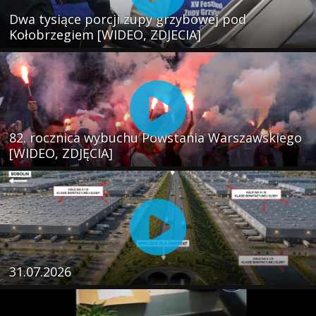
Dwa tysiące porcji zupy grzybowej pod
Kołobrzegiem [WIDEO, ZDJECIA]
82. rocznica wybuchu Powstania Warszawskiego
[WIDEO, ZDJĘCIA]
31.07.2026