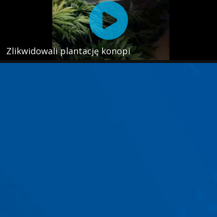
Zlikwidowali plantację konopi