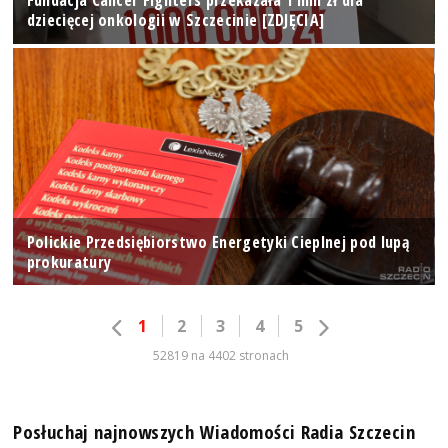
Fundacja Cancer Fighters przekazała 1 mln zł dla
dziecięcej onkologii w Szczecinie [ZDJĘCIA]
Polickie Przedsiębiorstwo Energetyki Cieplnej pod lupą
prokuratury
1
2
3
4
5
52819 na 4402 stronach
Posłuchaj najnowszych Wiadomości Radia Szczecin