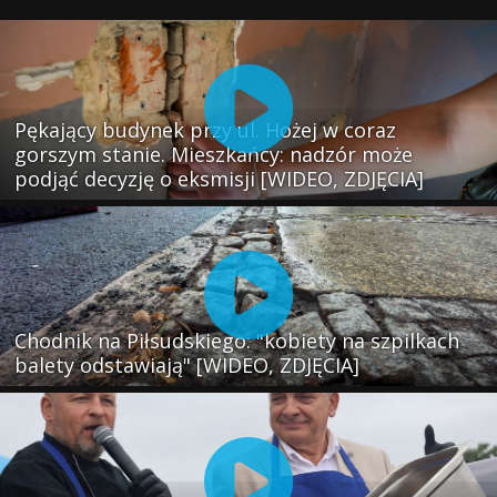
Pękający budynek przy ul. Hożej w coraz
gorszym stanie. Mieszkańcy: nadzór może
podjąć decyzję o eksmisji [WIDEO, ZDJĘCIA]
Chodnik na Piłsudskiego: "kobiety na szpilkach
balety odstawiają" [WIDEO, ZDJĘCIA]