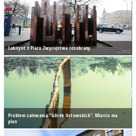
Labirynt z Placu Zwycięstwa rozebrany
Problem zalewania "Górek Ustowskich". Miasto ma
plan