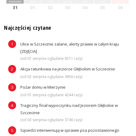
poniedziałek
wtorek
środa
czwartek
piątek
sobota
niedziela
31
01
02
03
04
05
06
Najczęściej czytane
Ulice w Szczecinie zalane, alerty prawie w całym kraju
[ZDJĘCIA]
(od 01 sierpnia oglądane 8511 razy)
Akcja ratunkowa na jeziorze Głębokim w Szczecinie
(od 02 sierpnia oglądane 4950 razy)
Pożar domu w Mierzynie
(od 01 sierpnia oglądane 4244 razy)
Tragiczny finał wypoczynku nad Jeziorem Głębokie w
Szczecinie
(od 03 sierpnia oglądane 3746 razy)
Sąsiedzi interweniują w sprawie psa pozostawionego