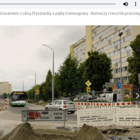
owaniem z ulicą Frysztacką a pętlą tramwajową - tłumaczy rzecznik prasow