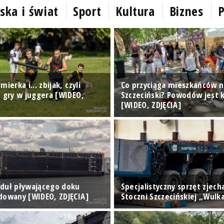
ska i świat
Sport
Kultura
Biznes
P
ierka i... zbijak, czyli
Co przyciąga mieszkańców n
z gry w juggera [WIDEO,
Szczeciński? Powodów jest k
[WIDEO, ZDJĘCIA]
duł pływającego doku
Specjalistyczny sprzęt zjech
dowany [WIDEO, ZDJĘCIA]
Stoczni Szczecińskiej „Wulk