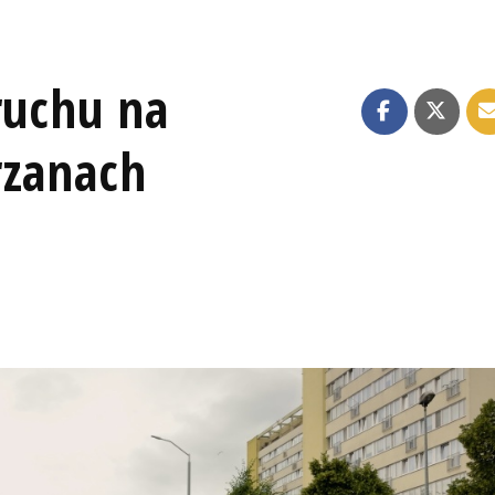
ruchu na
rzanach