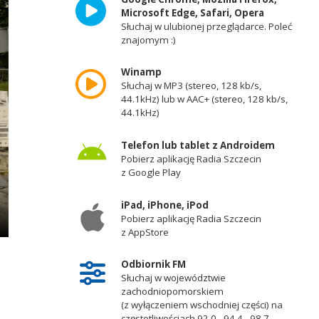
Microsoft Edge, Safari, Opera
Słuchaj w ulubionej przeglądarce. Poleć
znajomym :)
Winamp
Słuchaj w MP3 (stereo, 128 kb/s,
44.1kHz) lub w AAC+ (stereo, 128 kb/s,
44.1kHz)
Telefon lub tablet z Androidem
Pobierz aplikację Radia Szczecin
z Google Play
iPad, iPhone, iPod
Pobierz aplikację Radia Szczecin
z AppStore
Odbiornik FM
Słuchaj w województwie
zachodniopomorskiem
(z wyłączeniem wschodniej części) na
częstotliwościach 92,0 - 94,4 - 98,7 -