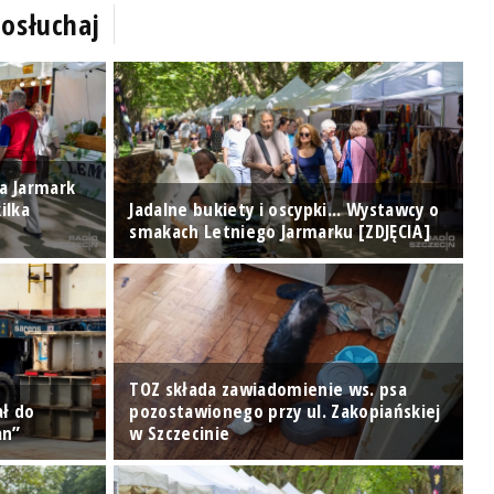
osłuchaj
a Jarmark
ilka
Jadalne bukiety i oscypki... Wystawcy o
K
smakach Letniego Jarmarku [ZDJĘCIA]
D
TOZ składa zawiadomienie ws. psa
ał do
pozostawionego przy ul. Zakopiańskiej
an”
w Szczecinie
W