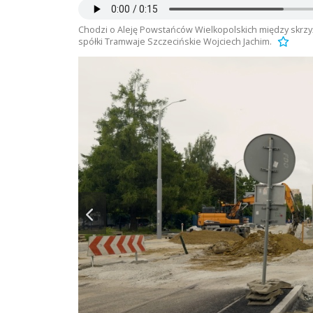
Chodzi o Aleję Powstańców Wielkopolskich między skrzyż
spółki Tramwaje Szczecińskie Wojciech Jachim.