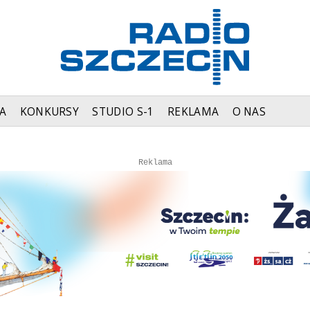
A
KONKURSY
STUDIO S-1
REKLAMA
O NAS
Autopromocja
Reklama