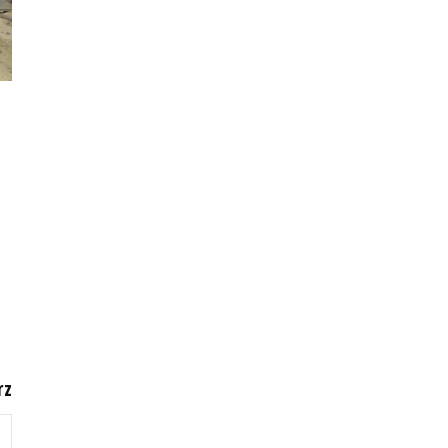
Fot. Robert Stachnik [Radio Szczecin]
rz