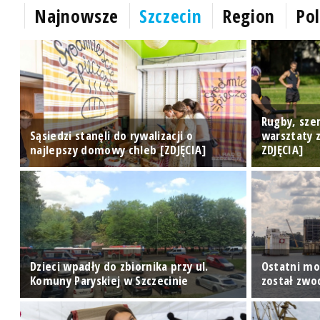
Najnowsze
Szczecin
Region
Pol
Rugby, szerm
Sąsiedzi stanęli do rywalizacji o
warsztaty 
najlepszy domowy chleb [ZDJĘCIA]
ZDJĘCIA]
Dzieci wpadły do zbiornika przy ul.
Ostatni mo
Komuny Paryskiej w Szczecinie
został zwo