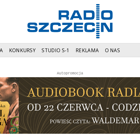
A
KONKURSY
STUDIO S-1
REKLAMA
O NAS
Autopromocja
Autopromocja
Reklama