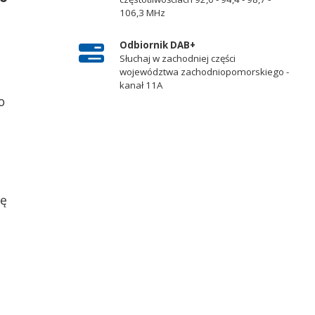
106,3 MHz
Odbiornik DAB+
Słuchaj w zachodniej części
województwa zachodniopomorskiego -
kanał 11A
o
pę