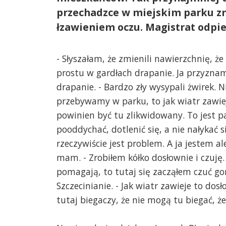
przechadzce w miejskim parku zm
łzawieniem oczu. Magistrat odpie
- Słyszałam, że zmienili nawierzchnię, że 
prostu w gardłach drapanie. Ja przyznam
drapanie. - Bardzo zły wysypali żwirek. 
przebywamy w parku, to jak wiatr zawiej
powinien być tu zlikwidowany. To jest p
pooddychać, dotlenić się, a nie nałykać s
rzeczywiście jest problem. A ja jestem a
mam. - Zrobiłem kółko dosłownie i czuję.
pomagają, to tutaj się zacząłem czuć gorz
Szczecinianie. - Jak wiatr zawieje to dosł
tutaj biegaczy, że nie mogą tu biegać, że 