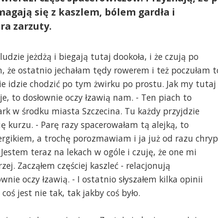
agają się z kaszlem, bólem gardła i
ra zarzuty.
ludzie jeżdżą i biegają tutaj dookoła, i że czują po
, że ostatnio jechałam tędy rowerem i też poczułam t
Nie idzie chodzić po tym żwirku po prostu. Jak my tutaj
e, to dosłownie oczy łzawią nam. - Ten piach to
ark w środku miasta Szczecina. Tu każdy przyjdzie
ię kurzu. - Parę razy spacerowałam tą alejką, to
lergikiem, a trochę porozmawiam i ja już od razu chry
 Jestem teraz na lekach w ogóle i czuję, że one mi
ej. Zacząłem częściej kaszleć - relacjonują
ownie oczy łzawią. - I ostatnio słyszałem kilka opinii
coś jest nie tak, tak jakby coś było.