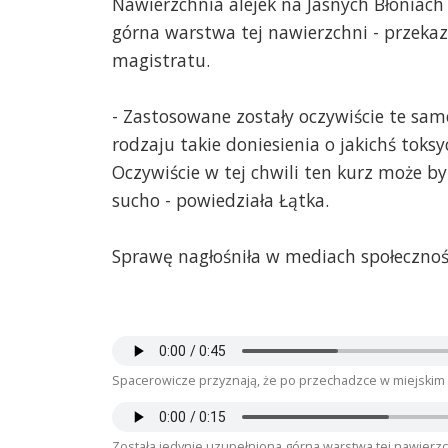
Nawierzchnia alejek na Jasnych Błoniach
górna warstwa tej nawierzchni - przekaz
magistratu.
- Zastosowane zostały oczywiście te same
rodzaju takie doniesienia o jakichś toks
Oczywiście w tej chwili ten kurz może b
sucho - powiedziała Łątka.
Sprawę nagłośniła w mediach społecznośc
Spacerowicze przyznają, że po przechadzce w miejskim 
Została jedynie uzupełniona górna warstwa tej nawierzc