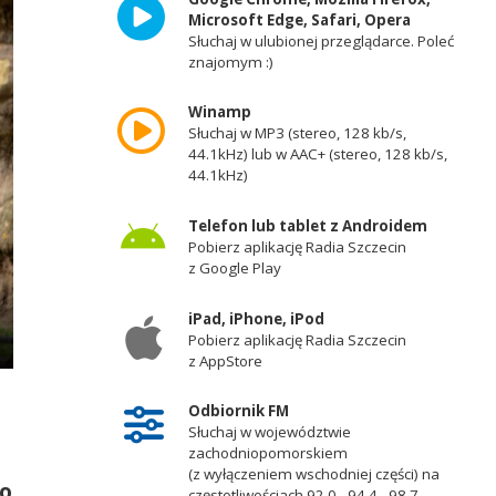
Microsoft Edge, Safari, Opera
Słuchaj w ulubionej przeglądarce. Poleć
znajomym :)
Winamp
Słuchaj w MP3 (stereo, 128 kb/s,
44.1kHz) lub w AAC+ (stereo, 128 kb/s,
44.1kHz)
Telefon lub tablet z Androidem
Pobierz aplikację Radia Szczecin
z Google Play
iPad, iPhone, iPod
Pobierz aplikację Radia Szczecin
z AppStore
Odbiornik FM
Słuchaj w województwie
zachodniopomorskiem
(z wyłączeniem wschodniej części) na
po
częstotliwościach 92,0 - 94,4 - 98,7 -