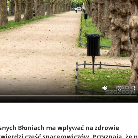
asnych Błoniach ma wpływać na zdrowie
ierdzi część spacerowiczów. Przyznają, że 