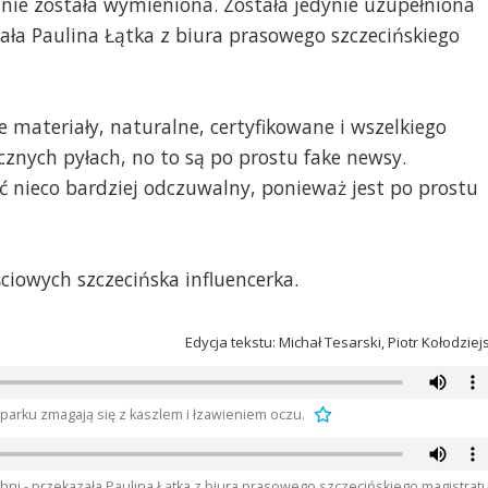
 nie została wymieniona. Została jedynie uzupełniona
ała Paulina Łątka z biura prasowego szczecińskiego
 materiały, naturalne, certyfikowane i wszelkiego
ycznych pyłach, no to są po prostu fake newsy.
yć nieco bardziej odczuwalny, ponieważ jest po prostu
iowych szczecińska influencerka.
Edycja tekstu: Michał Tesarski, Piotr Kołodziej
parku zmagają się z kaszlem i łzawieniem oczu.
hni - przekazała Paulina Łątka z biura prasowego szczecińskiego magistratu