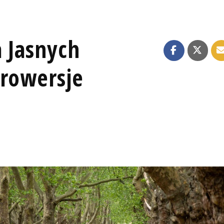
a Jasnych
trowersje