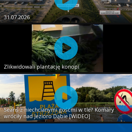
31.07.2026
Zlikwidowali plantację konopi
Seans z niechcianymi gośćmi w tle? Komary
wróciły nad Jezioro Dąbie [WIDEO]