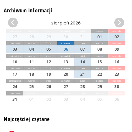
Archiwum informacji
sierpień 2026
poniedziałek
wtorek
środa
czwartek
piątek
sobota
niedziela
27
28
29
30
31
01
02
poniedziałek
wtorek
środa
czwartek
piątek
sobota
niedziela
03
04
05
06
07
08
09
poniedziałek
wtorek
środa
czwartek
piątek
sobota
niedziela
10
11
12
13
14
15
16
poniedziałek
wtorek
środa
czwartek
piątek
sobota
niedziela
17
18
19
20
21
22
23
poniedziałek
wtorek
środa
czwartek
piątek
sobota
niedziela
24
25
26
27
28
29
30
poniedziałek
wtorek
środa
czwartek
piątek
sobota
niedziela
31
01
02
03
04
05
06
Najczęściej czytane