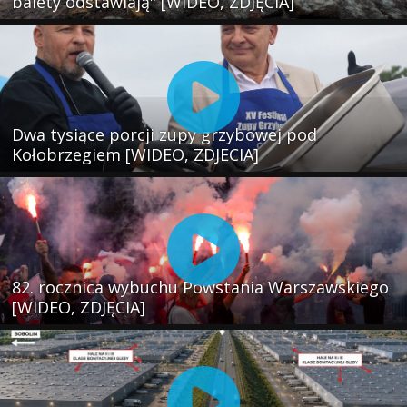
balety odstawiają" [WIDEO, ZDJĘCIA]
Dwa tysiące porcji zupy grzybowej pod
Kołobrzegiem [WIDEO, ZDJECIA]
82. rocznica wybuchu Powstania Warszawskiego
[WIDEO, ZDJĘCIA]