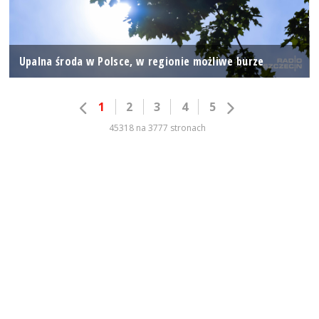
Upalna środa w Polsce, w regionie możliwe burze
1
2
3
4
5
45318 na 3777 stronach