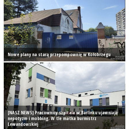
Nowe plany na starą przepompownię w Kołobrzegu
[NASZ NEWS] Pracownicy szpitala w Barlinku ujawniają
nepotyzm i mobbing. W tle matka burmistrz
Lewandowskiej