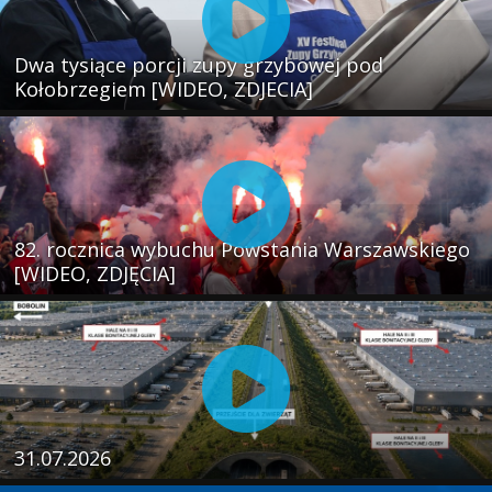
Dwa tysiące porcji zupy grzybowej pod
Kołobrzegiem [WIDEO, ZDJECIA]
82. rocznica wybuchu Powstania Warszawskiego
[WIDEO, ZDJĘCIA]
31.07.2026