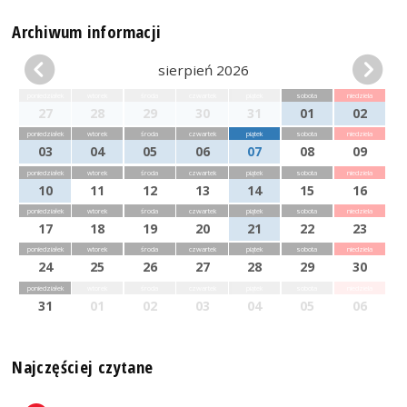
Archiwum informacji
sierpień 2026
poniedziałek
wtorek
środa
czwartek
piątek
sobota
niedziela
27
28
29
30
31
01
02
poniedziałek
wtorek
środa
czwartek
piątek
sobota
niedziela
03
04
05
06
07
08
09
poniedziałek
wtorek
środa
czwartek
piątek
sobota
niedziela
10
11
12
13
14
15
16
poniedziałek
wtorek
środa
czwartek
piątek
sobota
niedziela
17
18
19
20
21
22
23
poniedziałek
wtorek
środa
czwartek
piątek
sobota
niedziela
24
25
26
27
28
29
30
poniedziałek
wtorek
środa
czwartek
piątek
sobota
niedziela
31
01
02
03
04
05
06
Najczęściej czytane