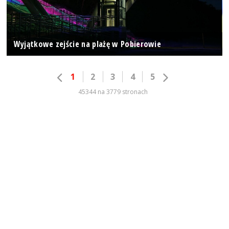
Wyjątkowe zejście na plażę w Pobierowie
1
2
3
4
5
45344 na 3779 stronach