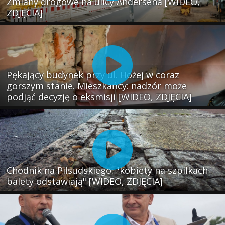
Zmiany drogowe na ulicy Andersena [WIDEO,
ZDJĘCIA]
Pękający budynek przy ul. Hożej w coraz
gorszym stanie. Mieszkańcy: nadzór może
podjąć decyzję o eksmisji [WIDEO, ZDJĘCIA]
Chodnik na Piłsudskiego: "kobiety na szpilkach
balety odstawiają" [WIDEO, ZDJĘCIA]