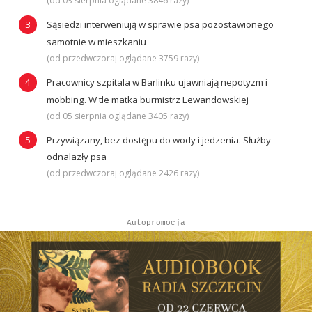
(od 03 sierpnia oglądane 3846 razy)
Sąsiedzi interweniują w sprawie psa pozostawionego
samotnie w mieszkaniu
(od przedwczoraj oglądane 3759 razy)
Pracownicy szpitala w Barlinku ujawniają nepotyzm i
mobbing. W tle matka burmistrz Lewandowskiej
(od 05 sierpnia oglądane 3405 razy)
Przywiązany, bez dostępu do wody i jedzenia. Służby
odnalazły psa
(od przedwczoraj oglądane 2426 razy)
Autopromocja