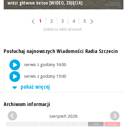
widzi głównie beton [WIDEO, ZDJĘCIA]
1
2
3
4
5
52836 na 4403 stronach
Posłuchaj najnowszych Wiadomości Radia Szczecin
serwis z godziny 16:00
serwis z godziny 15:00
pokaż więcej
Archiwum informacji
sierpień 2026
poniedziałek
wtorek
środa
czwartek
piątek
sobota
niedziela