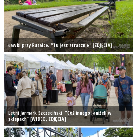
Ławki przy Rusałce. "Tu jest strasznie" [ZDJĘCIA]
Letni Jarmark Szczeciński. "Coś innego, aniżeli w
sklepach" [WIDEO, ZDJĘCIA]