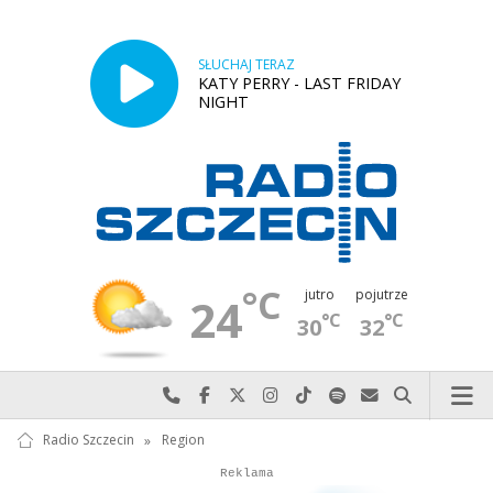
SŁUCHAJ TERAZ
KATY PERRY - LAST FRIDAY
NIGHT
°C
jutro
pojutrze
24
°C
°C
30
32
Najlepiej po prostu do nas zadzwoń
Odwiedź nas na Facebook-u
Odwiedź nas na X
Odwiedź nas na Instagram-ie
Odwiedź nas na TikTok-u
Szukaj nas na Spotify
Wyślij do nas w
Szukaj
Radio Szczecin
»
Region
Autopromocja
Reklama