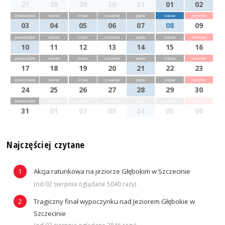
27
28
29
30
31
01
02
poniedziałek
wtorek
środa
czwartek
piątek
sobota
niedziela
03
04
05
06
07
08
09
poniedziałek
wtorek
środa
czwartek
piątek
sobota
niedziela
10
11
12
13
14
15
16
poniedziałek
wtorek
środa
czwartek
piątek
sobota
niedziela
17
18
19
20
21
22
23
poniedziałek
wtorek
środa
czwartek
piątek
sobota
niedziela
24
25
26
27
28
29
30
poniedziałek
wtorek
środa
czwartek
piątek
sobota
niedziela
31
01
02
03
04
05
06
Najczęściej czytane
Akcja ratunkowa na jeziorze Głębokim w Szczecinie
(od 02 sierpnia oglądane 5040 razy)
Tragiczny finał wypoczynku nad Jeziorem Głębokie w
Szczecinie