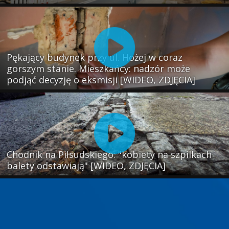
Pękający budynek przy ul. Hożej w coraz
gorszym stanie. Mieszkańcy: nadzór może
podjąć decyzję o eksmisji [WIDEO, ZDJĘCIA]
Chodnik na Piłsudskiego: "kobiety na szpilkach
balety odstawiają" [WIDEO, ZDJĘCIA]