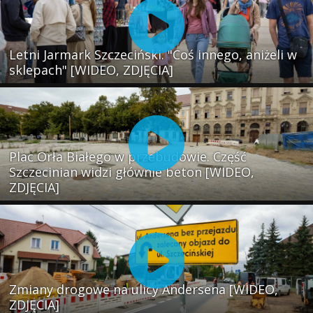
Letni Jarmark Szczeciński. "Coś innego, aniżeli w
sklepach" [WIDEO, ZDJĘCIA]
Plac Orła Białego w przebudowie. Część
Szczecinian widzi głównie beton [WIDEO,
ZDJĘCIA]
Zmiany drogowe na ulicy Andersena [WIDEO,
ZDJĘCIA]