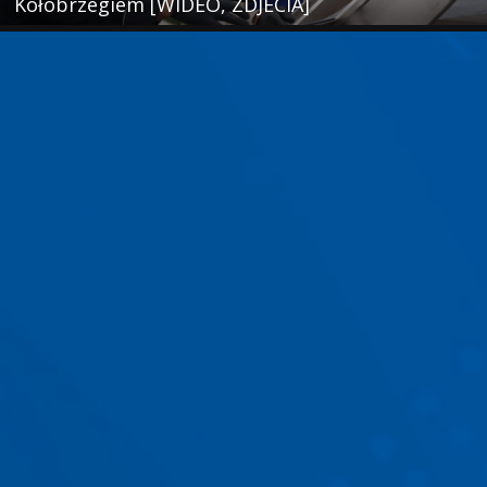
Kołobrzegiem [WIDEO, ZDJECIA]