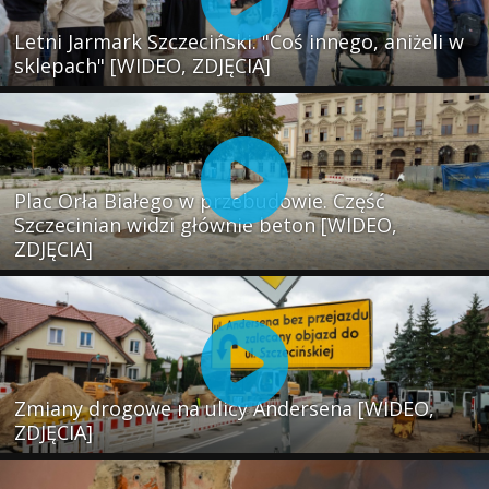
Letni Jarmark Szczeciński. "Coś innego, aniżeli w
sklepach" [WIDEO, ZDJĘCIA]
Plac Orła Białego w przebudowie. Część
Szczecinian widzi głównie beton [WIDEO,
ZDJĘCIA]
Zmiany drogowe na ulicy Andersena [WIDEO,
ZDJĘCIA]