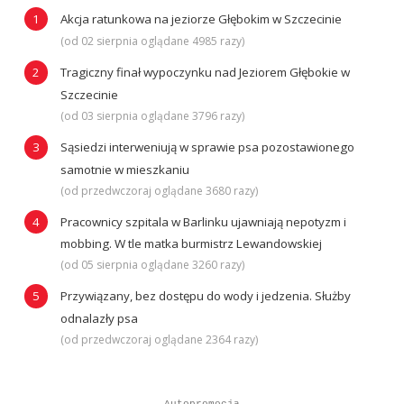
Akcja ratunkowa na jeziorze Głębokim w Szczecinie
(od 02 sierpnia oglądane 4985 razy)
Tragiczny finał wypoczynku nad Jeziorem Głębokie w
Szczecinie
(od 03 sierpnia oglądane 3796 razy)
Sąsiedzi interweniują w sprawie psa pozostawionego
samotnie w mieszkaniu
(od przedwczoraj oglądane 3680 razy)
Pracownicy szpitala w Barlinku ujawniają nepotyzm i
mobbing. W tle matka burmistrz Lewandowskiej
(od 05 sierpnia oglądane 3260 razy)
Przywiązany, bez dostępu do wody i jedzenia. Służby
odnalazły psa
(od przedwczoraj oglądane 2364 razy)
Autopromocja