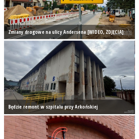
Zmiany drogowe na ulicy Andersena [WIDEO, ZDJĘCIA]
Będzie remont w szpitalu przy Arkońskiej