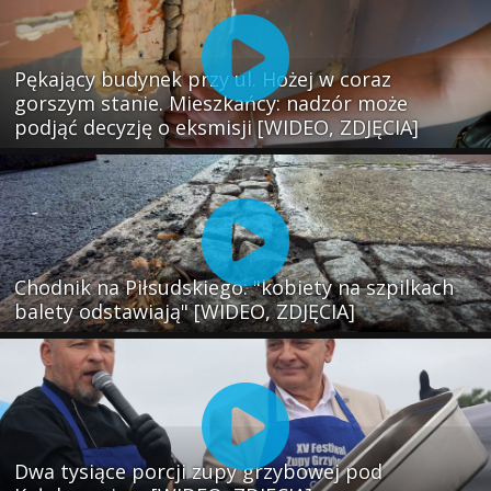
Pękający budynek przy ul. Hożej w coraz
gorszym stanie. Mieszkańcy: nadzór może
podjąć decyzję o eksmisji [WIDEO, ZDJĘCIA]
Chodnik na Piłsudskiego: "kobiety na szpilkach
balety odstawiają" [WIDEO, ZDJĘCIA]
Dwa tysiące porcji zupy grzybowej pod