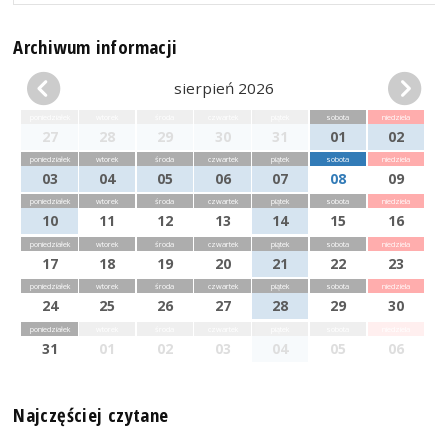
Archiwum informacji
sierpień 2026
poniedziałek
wtorek
środa
czwartek
piątek
sobota
niedziela
27
28
29
30
31
01
02
poniedziałek
wtorek
środa
czwartek
piątek
sobota
niedziela
03
04
05
06
07
08
09
poniedziałek
wtorek
środa
czwartek
piątek
sobota
niedziela
10
11
12
13
14
15
16
poniedziałek
wtorek
środa
czwartek
piątek
sobota
niedziela
17
18
19
20
21
22
23
poniedziałek
wtorek
środa
czwartek
piątek
sobota
niedziela
24
25
26
27
28
29
30
poniedziałek
wtorek
środa
czwartek
piątek
sobota
niedziela
31
01
02
03
04
05
06
Najczęściej czytane