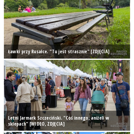
Ławki przy Rusałce. "Tu jest strasznie" [ZDJĘCIA]
Letni Jarmark Szczeciński. "Coś innego, aniżeli w
sklepach" [WIDEO, ZDJĘCIA]